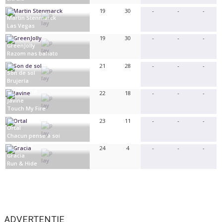
Chypre
19
30
-
-
-
Martin Stenmarck
Las Vegas
Suède
19
30
-
-
-
GreenJolly
Razom nas bahato
Ukraine
21
28
-
-
-
Son de sol
Brujería
Espagne
22
18
-
-
-
Javine
Touch My Fire
Royaume-Uni
23
11
-
-
-
Ortal
Chacun pense à soi
France
24
4
-
-
-
Gracia
Run & Hide
Allemagne
ADVERTENTIE