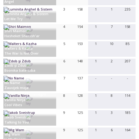
Angel
Malte
3
158
1
1
235
Luminita Anghel & Sistem
Let Me Try
Roumanie
4
154
1
7
158
Shiri Maimon
Hasheket Shenish'ar
Israël
5
153
1
10
85
Walters & Kazha
The War Is Not Over
Lettonie
6
148
1
2
207
Zdob şi Zdub
Boonika bate toba
Moldavie
7
137
-
-
-
No Name
Zauvijek moja
Serbie et Monténégro
8
128
1
8
114
Vanilla Ninja
Cool Vibes
Suisse
9
125
1
3
185
Jakob Sveistrup
Talking to You
Danemark
9
125
1
6
164
Wig Wam