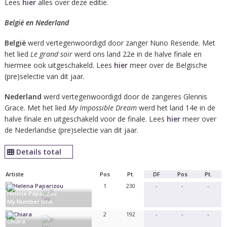
Lees
hier
alles over deze editie.
België en Nederland
België
werd vertegenwoordigd door zanger Nuno Resende. Met
het lied
Le grand soir
werd ons land 22e in de halve finale en
hiermee ook uitgeschakeld. Lees
hier
meer over de Belgische
(pre)selectie van dit jaar.
Nederland
werd vertegenwoordigd door de zangeres Glennis
Grace. Met het lied
My Impossible Dream
werd het land 14e in de
halve finale en uitgeschakeld voor de finale. Lees
hier
meer over
de Nederlandse (pre)selectie van dit jaar.
Details total
Artiste
Pos
Pt.
DF
Pos
Pt.
1
230
-
-
-
Helena Paparizou
My Number One
Grèce
2
192
-
-
-
Chiara