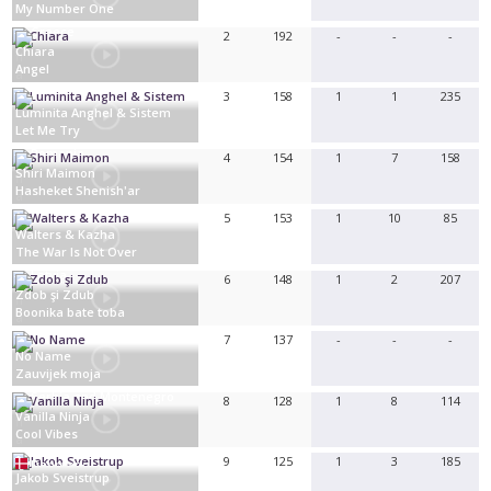
My Number One
Greece
2
192
-
-
-
Chiara
Angel
Malta
3
158
1
1
235
Luminita Anghel & Sistem
Let Me Try
Romania
4
154
1
7
158
Shiri Maimon
Hasheket Shenish'ar
Israel
5
153
1
10
85
Walters & Kazha
The War Is Not Over
Latvia
6
148
1
2
207
Zdob şi Zdub
Boonika bate toba
Moldova
7
137
-
-
-
No Name
Zauvijek moja
Serbia and Montenegro
8
128
1
8
114
Vanilla Ninja
Cool Vibes
Switzerland
9
125
1
3
185
Denmark
Jakob Sveistrup