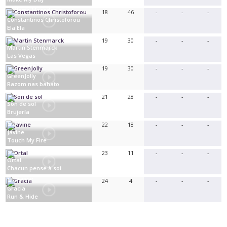
North Macedonia
18
46
-
-
-
Constantinos Christoforou
Ela Ela
Cyprus
19
30
-
-
-
Martin Stenmarck
Las Vegas
Sweden
19
30
-
-
-
GreenJolly
Razom nas bahato
Ukraine
21
28
-
-
-
Son de sol
Brujería
Spain
22
18
-
-
-
Javine
Touch My Fire
United Kingdom
23
11
-
-
-
Ortal
Chacun pense à soi
France
24
4
-
-
-
Gracia
Run & Hide
Germany