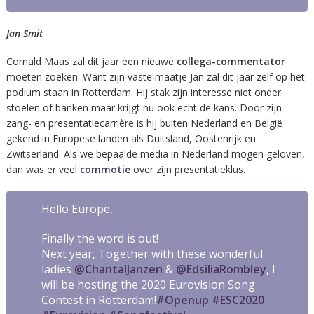
Jan Smit
Cornald Maas zal dit jaar een nieuwe
collega-commentator
moeten zoeken. Want zijn vaste maatje Jan zal dit jaar zelf op het
podium staan in Rotterdam. Hij stak zijn interesse niet onder
stoelen of banken maar krijgt nu ook echt de kans. Door zijn
zang- en presentatiecarrière is hij buiten Nederland en België
gekend in Europese landen als Duitsland, Oostenrijk en
Zwitserland. Als we bepaalde media in Nederland mogen geloven,
dan was er veel
commotie
over zijn presentatieklus.
Hello Europe,
Finally the word is out!
Next year, Together with these wonderful
ladies
@ChantalJanzen
&
@EdsiliaRombley
, I
will be hosting the 2020 Eurovision Song
Contest in Rotterdam!
#Openup
#ESC2020