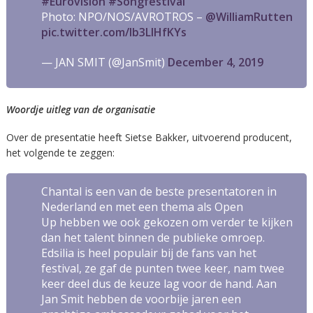
#Eurovision
#Songfestival
Photo: NPO/NOS/AVROTROS –
@WilliamRutten
pic.twitter.com/lb3LlHfKYs
— JAN SMIT (@JanSmit)
December 4, 2019
Woordje uitleg van de organisatie
Over de presentatie heeft Sietse Bakker, uitvoerend producent,
het volgende te zeggen:
Chantal is een van de beste presentatoren in
Nederland en met een thema als
Open
Up
hebben we ook gekozen om verder te kijken
dan het talent binnen de publieke omroep.
Edsilia is heel populair bij de fans van het
festival, ze gaf de punten twee keer, nam twee
keer deel dus de keuze lag voor de hand. Aan
Jan Smit hebben de voorbije jaren een