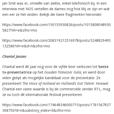
Jan Smit was er, omwille van ziekte, enkel telefonisch bij. In een
interview met NOS vertellen de dames nog hoe blij ze zijn en wat
een eer ze het vinden. Bekijk die twee fragmenten hieronder.
https://www.facebook.com/150155930826/posts/1015808048930
5827?vh=e&sfns=mo
https://www.facebook.com/208319212516978/posts/3248829495
132586?vh=e&d=n&sfns=mo
Chantal Janzen
Chantal werd dit jaar nog voor de vijfde keer verkozen tot
beste
tv-presentatrice
op het
Gouden Televizier Gala,
en werd door
velen getipt als mogelijke kandidaat voor de presentatie. Ze
presenteert
The
Voice
of
Holland
en
Holland’s Got Talent
. Hoewel
Chantal een vaste waarde is bij de commerciële zender RTL, mag
ze nu toch dit internationale festival presenteren.
https://www.facebook.com/174648346000715/posts/1761567837
308750?d=n&substory_index=0&sfns=mo