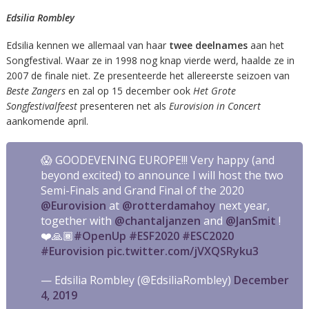
Edsilia Rombley
Edsilia kennen we allemaal van haar
twee deelnames
aan het
Songfestival. Waar ze in 1998 nog knap vierde werd, haalde ze in
2007 de finale niet. Ze presenteerde het allereerste seizoen van
Beste Zangers
en zal op 15 december ook
Het Grote
Songfestivalfeest
presenteren net als
Eurovision in Concert
aankomende april.
😱 GOODEVENING EUROPE!!! Very happy (and
beyond excited) to announce I will host the two
Semi-Finals and Grand Final of the 2020
@Eurovision
at
@rotterdamahoy
next year,
together with
@chantaljanzen
and
@JanSmit
!
❤️🙏🏾
#OpenUp
#ESF2020
#ESC2020
#Eurovision
pic.twitter.com/jVXQSRyku3
— Edsilia Rombley (@EdsiliaRombley)
December
4, 2019