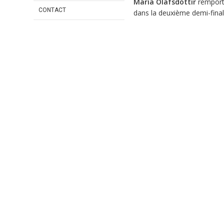
María Olafsdóttir
remporte
CONTACT
dans la deuxième demi-final