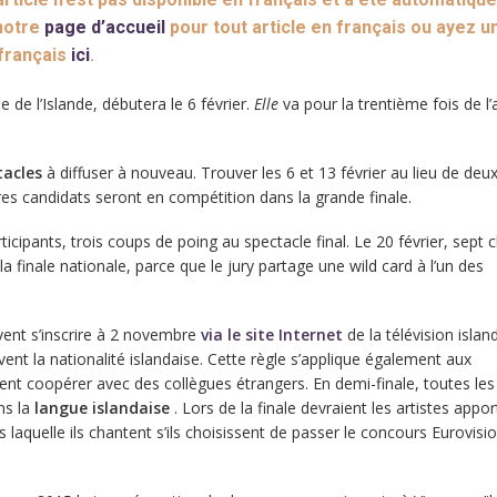
 notre
page d’accueil
pour tout article en français ou ayez u
 français
ici
.
e de l’Islande, débutera le 6 février.
Elle
va pour la trentième fois de l
tacles
à diffuser à nouveau. Trouver les 6 et 13 février au lieu de deu
utres candidats seront en compétition dans la grande finale.
ticipants, trois coups de poing au spectacle final. Le 20 février, sept
a finale nationale, parce que le jury partage une wild card à l’un des
vent s’inscrire à 2 novembre
via le site Internet
de la télévision islan
vent la nationalité islandaise. Cette règle s’applique également aux
ent coopérer avec des collègues étrangers. En demi-finale, toutes les
ns la
langue islandaise
. Lors de la finale devraient les artistes appor
laquelle ils chantent s’ils choisissent de passer le concours Eurovisio