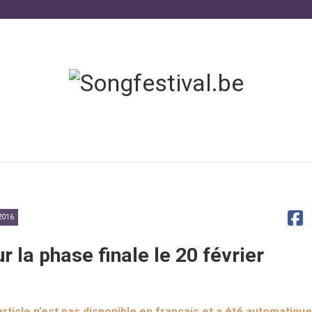
016
r la phase finale le 20 février
ticle n’est pas disponible en français et a été automatiqu