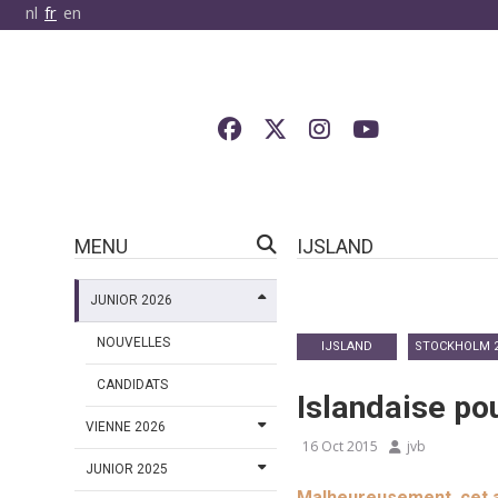
nl
fr
en
MENU
IJSLAND
JUNIOR 2026
NOUVELLES
IJSLAND
STOCKHOLM 2
CANDIDATS
Islandaise pou
VIENNE 2026
16 Oct 2015
jvb
JUNIOR 2025
Malheureusement, cet ar