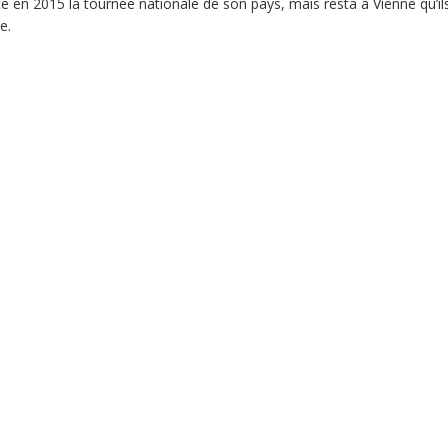
 en 2015 la tournée nationale de son pays, mais resta à Vienne qu’ils
e.