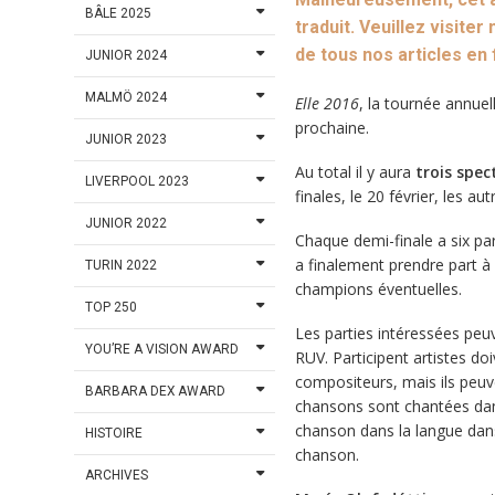
BÂLE 2025
traduit. Veuillez visiter
de tous nos articles en
JUNIOR 2024
MALMÖ 2024
Elle 2016
, la tournée annuell
prochaine.
JUNIOR 2023
Au total il y aura
trois spec
LIVERPOOL 2023
finales, le 20 février, les a
JUNIOR 2022
Chaque demi-finale a six par
a finalement prendre part à l
TURIN 2022
champions éventuelles.
TOP 250
Les parties intéressées peu
YOU’RE A VISION AWARD
RUV. Participent artistes doi
compositeurs, mais ils peuv
BARBARA DEX AWARD
chansons sont chantées da
chanson dans la langue dans 
HISTOIRE
chanson.
ARCHIVES