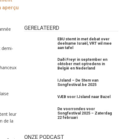
n aperçu
GERELATEERD
’année
EBU stemt in met debat over
deelname Israël, VRT wil mee
x demi-
aan tafel
Daði Freyr in september en
oktober met optredens in
 chanceux
België en Nederland
IJsland – De Stem van
Songfestival.be 2025
daise
VÆB voor IJsland naar Bazel
De voorrondes voor
Songfestival 2025 – Zaterdag
tent leur
22 februari
n de la
ONZE PODCAST