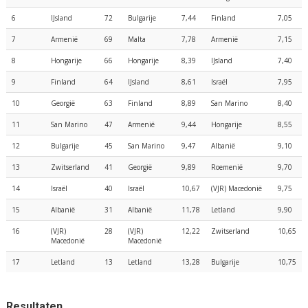
6
IJsland
72
Bulgarije
7,44
Finland
7,05
7
Armenië
69
Malta
7,78
Armenië
7,15
8
Hongarije
66
Hongarije
8,39
IJsland
7,40
9
Finland
64
IJsland
8,61
Israël
7,95
10
Georgië
63
Finland
8,89
San Marino
8,40
11
San Marino
47
Armenië
9,44
Hongarije
8,55
12
Bulgarije
45
San Marino
9,47
Albanië
9,10
13
Zwitserland
41
Georgië
9,89
Roemenië
9,70
14
Israël
40
Israël
10,67
(VJR) Macedonië
9,75
15
Albanië
31
Albanië
11,78
Letland
9,90
16
(VJR)
28
(VJR)
12,22
Zwitserland
10,65
Macedonië
Macedonië
17
Letland
13
Letland
13,28
Bulgarije
10,75
Resultaten