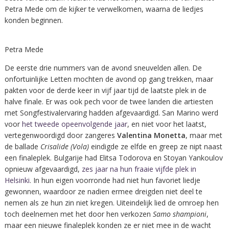
Petra Mede om de kijker te verwelkomen, waarna de liedjes
konden beginnen.
Petra Mede
De eerste drie nummers van de avond sneuvelden allen. De
onfortuinlijke Letten mochten de avond op gang trekken, maar
pakten voor de derde keer in vijf jaar tijd de laatste plek in de
halve finale. Er was ook pech voor de twee landen die artiesten
met Songfestivalervaring hadden afgevaardigd. San Marino werd
voor
het tweede opeenvolgende jaar
, en niet voor het laatst,
vertegenwoordigd door zangeres
Valentina Monetta
, maar met
de ballade
Crisalide (Vola)
eindigde ze elfde en greep ze nipt naast
een finaleplek. Bulgarije had Elitsa Todorova en Stoyan Yankoulov
opnieuw afgevaardigd,
zes jaar na hun fraaie vijfde plek in
Helsinki
. In hun eigen voorronde had niet hun favoriet liedje
gewonnen, waardoor ze nadien ermee dreigden niet deel te
nemen als ze hun zin niet kregen. Uiteindelijk lied de omroep hen
toch deelnemen met het door hen verkozen
Samo shampioni
,
maar een nieuwe finaleplek konden ze er niet mee in de wacht