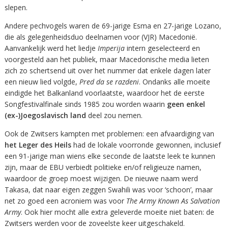
slepen.
Andere pechvogels waren de 69-jarige Esma en 27-jarige Lozano,
die als gelegenheidsduo deelnamen voor (VJR) Macedonië.
Aanvankelijk werd het liedje
Imperija
intern geselecteerd en
voorgesteld aan het publiek, maar Macedonische media lieten
zich zo schertsend uit over het nummer dat enkele dagen later
een nieuw lied volgde,
Pred da se razdeni
. Ondanks alle moeite
eindigde het Balkanland voorlaatste, waardoor het de eerste
Songfestivalfinale sinds 1985 zou worden waarin
geen enkel
(ex-)Joegoslavisch land
deel zou nemen.
Ook de Zwitsers kampten met problemen: een afvaardiging van
het Leger des Heils
had de lokale voorronde gewonnen, inclusief
een 91-jarige man wiens elke seconde de laatste leek te kunnen
zijn, maar de EBU verbiedt politieke en/of religieuze namen,
waardoor de groep moest wijzigen. De nieuwe naam werd
Takasa, dat naar eigen zeggen Swahili was voor ‘schoon’, maar
net zo goed een acroniem was voor
The Army Known As Salvation
Army
. Ook hier mocht alle extra geleverde moeite niet baten: de
Zwitsers werden voor de zoveelste keer uitgeschakeld.