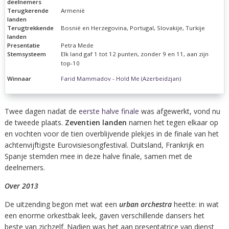
deelnemers
Terugkerende
Armenië
landen
Terugtrekkende
Bosnië en Herzegovina, Portugal, Slovakije, Turkije
landen
Presentatie
Petra Mede
Stemsysteem
Elk land gaf 1 tot 12 punten, zonder 9 en 11, aan zijn
top-10
Winnaar
Farid Mammadov - Hold Me (Azerbeidzjan)
Twee dagen nadat de
eerste halve finale
was afgewerkt, vond nu
de tweede plaats.
Zeventien landen
namen het tegen elkaar op
en vochten voor de tien overblijvende plekjes in de finale van het
achtenvijftigste Eurovisiesongfestival. Duitsland, Frankrijk en
Spanje stemden mee in deze halve finale, samen met de
deelnemers.
Over 2013
De uitzending begon met wat een
urban orchestra
heette: in wat
een enorme orkestbak leek, gaven verschillende dansers het
beste van zichzelf. Nadien was het aan presentatrice van dienst