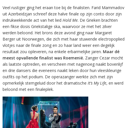
Veel rustiger ging het eraan toe bij de finalisten. Farid Mammadov
uit Azerbeidzjan schreef deze halve finale op zijn conto door zijn
indrukwekkende act van het lied
Hold Me
. De Grieken brachten
een fikse dosis Griekstalige ska, waarvoor ze met het zilver
werden beloond. Het brons deze avond ging naar Margaret
Berger uit Noorwegen, die zich met haar stuwende electropoplied
vlotjes naar de finale zong en zo haar land weer een degelijk
resultaat zou opleveren, na enkele erbarmelijke jaren.
Maar dé
meest opvallende finalist was Roemenië.
Zanger Cezar mocht
als laatste optreden, en verscheen met nagenoeg naakt bovenlijf
en drie dansers die eveneens naakt leken door hun vleeskleurige
outfits op het podium. De operazanger werkte zich met zijn
opmerkelijk stemgeluid door het dramatische
It’s My Life
, en werd
beloond met een finaleplek.