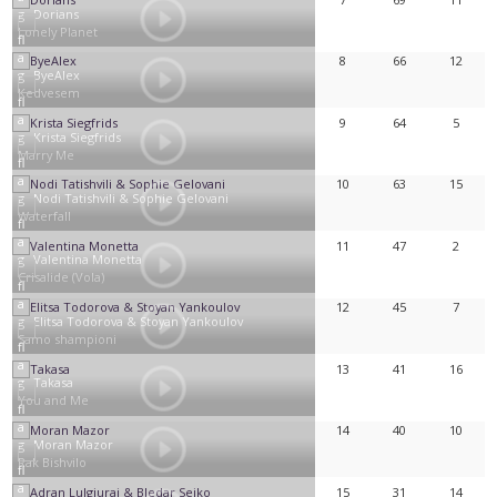
Dorians
Lonely Planet
8
66
12
ByeAlex
Kedvesem
9
64
5
Krista Siegfrids
Marry Me
10
63
15
Nodi Tatishvili & Sophie Gelovani
Waterfall
11
47
2
Valentina Monetta
Crisalide (Vola)
12
45
7
Elitsa Todorova & Stoyan Yankoulov
Samo shampioni
13
41
16
Takasa
You and Me
14
40
10
Moran Mazor
Rak Bishvilo
15
31
14