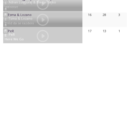
Adran Lulgjuraj & Bledar Sejko
Identitet
16
28
3
Esma & Lozano
Pred da se razdeni
17
13
1
PeR
Here We Go