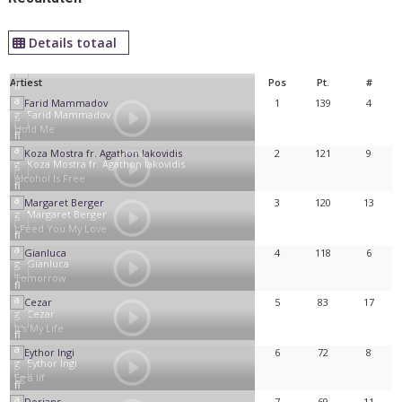
Details totaal
Artiest
Pos
Pt.
#
1
139
4
Farid Mammadov
Hold Me
2
121
9
Koza Mostra fr. Agathon Iakovidis
Alcohol Is Free
3
120
13
Margaret Berger
I Feed You My Love
4
118
6
Gianluca
Tomorrow
5
83
17
Cezar
It's My Life
6
72
8
Eythor Ingi
Ég á líf
7
69
11