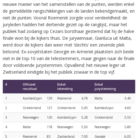
nieuwe manier van het samenstellen van de punten, werden enkel
de gemiddelde rangschikkingen van de landen bekendgemaakt, en
niet de punten. Vooral Roemenië zorgde voor verdeeldheid: de
juryleden hadden het dertiende gezet op de ranglijst, maar het
publiek had zodanig op Cezars borsthaar gestemd dat hij de halve
finale won bij de kijkers thuis. De jurywinnaar, Gianluca uit Malta,
werd door de kijkers dan weer met ‘slechts’ een zevende plek
beloond. Ex-sovjetstaten Georgië en Armenië plaatsten zich beide
niet in de top-10 van de telestemmers, maar gingen naar de finale
door voldoende jurystemmen. Opvallend: het nieuwe leger uit
Zwitserland eindigde bij het publiek zowaar in de top vijf.
#
Officieel
Enkel
Enkel
resultaat
televoting
jurystemming
1
Azerbeidzjan
139
Roemenië
4,78
Malta
3,40
2
Griekenland
121
Griekenland
5,00
Azerbeidzjan
4,60
3
Noorwegen
120
Azerbeidzjan
5,28
Griekenland
5,55
4
Malta
118
Noorwegen
5,50
Noorwegen
5,80
5
Roemenië
83
Zwitserland
7,00
Georgië
6,05