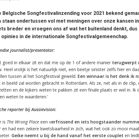
 Belgische Songfestivalinzending voor 2021 bekend gemaa
a staan ondertussen vol met meningen over onze kansen in
ets breder en vroegen ons af wat het buitenland denkt, dus
 opinies in de internationale Songfestivalgemeenchap.
dse journalist/presentator:
 goed in elkaar zit en dat me op de 1 of andere manier
terugwerpt 
Heel vrolijk is het natuurlijk niet, een beetje sinister zelfs hier en da
llen tussen al het Songfestival geweld.
Een winnaar is het denk ik n
in beeld zal worden gebracht in Rotterdam. Als ze, net als in de clip,
tten en de kijkers weten te pakken zit een finale plaats er wel in. Ik 
len weten te waarderen.’
sche reporter bij Aussievision:
r is
The Wrong Place
een v
erfrissend en iets hoogstaander numme
r en had een zekere kwetsbaarheid in zich, wat het ook zo mooi maa
beter.
Geike neemt u bij de hand vanaf het eerste couplet
en leid