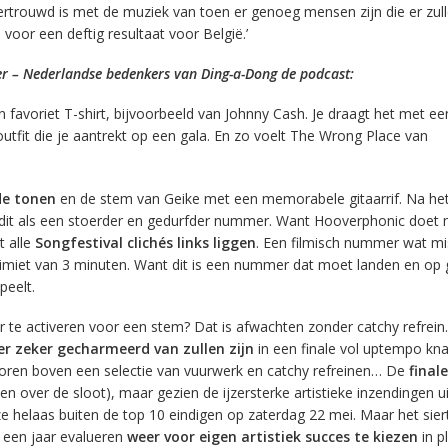
 vertrouwd is met de muziek van toen er genoeg mensen zijn die er zul
voor een deftig resultaat voor België.’
er – Nederlandse bedenkers van Ding-a-Dong de podcast:
 favoriet T-shirt, bijvoorbeeld van Johnny Cash. Je draagt het met e
outfit die je aantrekt op een gala. En zo voelt The Wrong Place van
e tonen
en de stem van Geike met een memorabele gitaarrif. Na he
dit als een stoerder en gedurfder nummer. Want Hooverphonic doet
t alle
Songfestival clichés links liggen
. Een filmisch nummer wat mi
imiet van 3 minuten. Want dit is een nummer dat moet landen en op 
peelt.
er te activeren voor een stem? Dat is afwachten zonder catchy refrein
ier zeker gecharmeerd van zullen zijn
in een finale vol uptempo knal
ekoren boven een selectie van vuurwerk en catchy refreinen… De
final
n over de sloot), maar gezien de ijzersterke artistieke inzendingen ui
 helaas buiten de top 10 eindigen op zaterdag 22 mei. Maar het sier
 een jaar evalueren
weer voor eigen artistiek succes te kiezen
in p