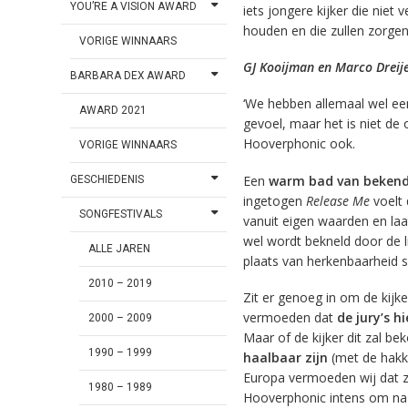
YOU’RE A VISION AWARD
iets jongere kijker die niet
houden en die zullen zorgen 
VORIGE WINNAARS
GJ Kooijman en Marco Dreij
BARBARA DEX AWARD
‘We hebben allemaal wel een
AWARD 2021
gevoel, maar het is niet de 
Hooverphonic ook.
VORIGE WINNAARS
Een
warm bad van bekend
GESCHIEDENIS
ingetogen
Release Me
voelt 
SONGFESTIVALS
vanuit eigen waarden en laa
wel wordt bekneld door de l
ALLE JAREN
plaats van herkenbaarheid s
2010 – 2019
Zit er genoeg in om de kijk
vermoeden dat
de jury’s h
2000 – 2009
Maar of de kijker dit zal b
1990 – 1999
haalbaar zijn
(met de hakke
Europa vermoeden wij dat ze
1980 – 1989
Hooverphonic intens om na