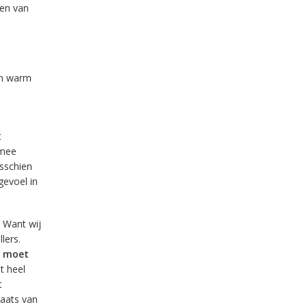
len van
en warm
t
 mee
sschien
gevoel in
. Want wij
lers.
e moet
t heel
t
laats van