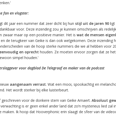
enken.’
e fan en vlogster:
gt dit jaar een nummer dat zeer dicht bij hun
stijl uit de jaren 90
ligt
l dankbaar voor. Deze inzending zou je kunnen omschrijven als redelij
n zwaar maar op een positieve manier. Het is
wat de mensen eigenl
en de terugkeer van Geike is dan ook welgekomen. Deze inzending h
h onderscheiden van de hoop sterke nummers die we al hebben voor 20
eenvoudig en oprecht
houden. Ze moeten ervoor zorgen dat ze het n
 gewoon simpel houden.’
erslaggever voor dagblad De Telegraaf en maker van de podcast
pnieuw
aangenaam verrast
. Wat een mooi, spookachtig en melanchol
. Het wordt sterker bij elke luisterbeurt.
ijf geschreven voor de donkere stem van Geike Arnaert.
Absoluut ge
verwachting is er geen enkel ander land dat zo’n mysterieus lied zal 
te maken. Ik hoop dat Hooverphonic erin slaagt de sfeer van de videoc