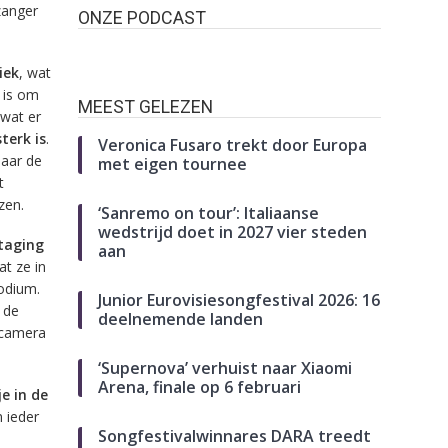
zanger
ONZE PODCAST
iek
, wat
 is om
MEEST GELEZEN
 wat er
terk is
.
Veronica Fusaro trekt door Europa
daar de
met eigen tournee
t
zen.
‘Sanremo on tour’: Italiaanse
wedstrijd doet in 2027 vier steden
taging
aan
at ze in
podium.
Junior Eurovisiesongfestival 2026: 16
 de
deelnemende landen
 camera
‘Supernova’ verhuist naar Xiaomi
Arena, finale op 6 februari
e in de
n ieder
Songfestivalwinnares DARA treedt