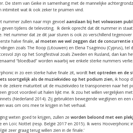
er. De stem van Geike in samenhang met de mannelijke achtergrond
intimiteit wat ik ook zeker te pruimen vind.
het nummer zullen naar mijn gevoel
aanslaan bij het volwassen publ
geven tijdens de televoting. Ik denk oprecht dat dit nummer in staat
e. Het nummer dat ze dit jaar sturen is ook zo verschillend tegenover
eerste halve finale,
al moeten we wel zeggen dat de concurrentie s
zendingen zoals The Roop (Litouwen) en Elena Tsagrinou (Cyprus), tel 
succesvol zijn op het Songfestival zoals Zweden en Rusland, dan kan he
enaamd “bloedbad” worden waarbij we enkele sterke nummers verlie
phonic in zo een sterke halve finale zit, wordt
het optreden en de s
ets soortgelijk als de muziekvideo op het podium zien
, ik hoop d
 en de zekere maturiteit uit de muziekvideo te transponeren naar het 
een groot voordeel uit halen lijkt me. Ik zou het willen vergelijken met
nets (Nederland 2014). Zij gebruikten bewegende weglijnen en een
en was om ons mee te krijgen in het verhaal.
ing weten goed te krijgen, zullen ze
worden beloond met een plekj
he en Loïc Nottet (resp. België 2017 en 2015). Ik wens Hooverphonic i
gië zeer graag terug willen zien in de finale.’