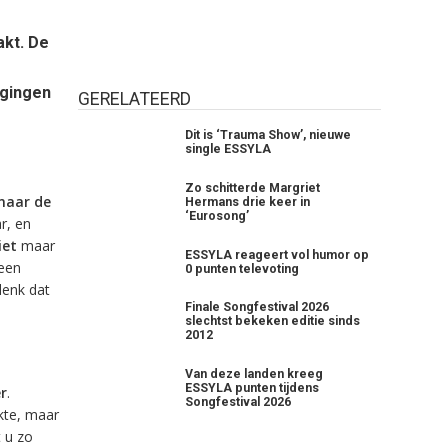
kt. De
 gingen
GERELATEERD
Dit is ‘Trauma Show’, nieuwe
single ESSYLA
Zo schitterde Margriet
naar de
Hermans drie keer in
‘Eurosong’
ar, en
iet
maar
ESSYLA reageert vol humor op
 een
0 punten televoting
denk dat
Finale Songfestival 2026
slechtst bekeken editie sinds
2012
Van deze landen kreeg
ESSYLA punten tijdens
r
.
Songfestival 2026
kte, maar
t u zo