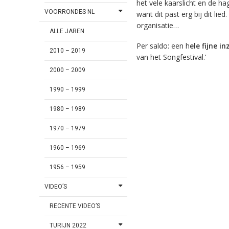
het vele kaarslicht en de ha
VOORRONDES NL
want dit past erg bij dit li
organisatie…
ALLE JAREN
Per saldo: een h
ele fijne i
2010 – 2019
van het Songfestival.’
2000 – 2009
1990 – 1999
1980 – 1989
1970 – 1979
1960 – 1969
1956 – 1959
VIDEO’S
RECENTE VIDEO’S
TURIJN 2022