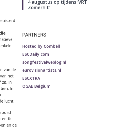
4 augustus op tijdens ‘VRT
Zomerhit’
eluisterd
die
PARTNERS
natieve
enkele
Hosted by
Combell
ESCDaily.com
songfestivalweblog.nl
en van de
eurovisionartists.nl
 van het
ESCXTRA
zit. In
OGAE Belgium
bben
. ​In
k
e lucht.
ehoord
ter. Ik
bben en de