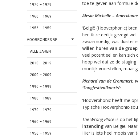
toe te geven aan formule-d
1970 – 1979
Alesia Michelle – Amerikaans
1960 – 1969
‘België (Hooverphonic) bren
1956 – 1959
ben ik ze eerlijk gezegd we
VOORRONDES BE
zwaarmoedig, wat duister e
willen horen
van de groep
ALLE JAREN
veel potentieel en kan zic
hoop wel dat ze de staging
2010 – 2019
moeilijk voorstellen, maar
2000 – 2009
Richard van de Crommert, v
1990 – 1999
‘Songfestivalkoorts’:
1980 – 1989
‘Hooverphonic heeft me o
Typische Hooverphonic-sound
1970 – 1979
The Wrong Place
is op het l
1960 – 1969
inzending
van België. Naar 
Hier is iets heel moois van 
1956 – 1959