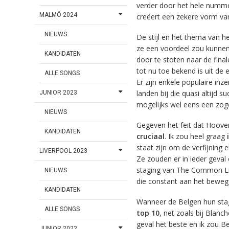
verder door het hele numm
MALMÖ 2024
creëert een zekere vorm van 
NIEUWS
De stijl en het thema van 
ze een voordeel zou kunnen 
KANDIDATEN
door te stoten naar de final
tot nu toe bekend is uit de 
ALLE SONGS
Er zijn enkele populaire in
landen bij die quasi altijd 
JUNIOR 2023
mogelijks wel eens een zog
NIEUWS
Gegeven het feit dat Hoover
KANDIDATEN
cruciaal
. Ik zou heel graag
i
staat zijn om de verfijning
LIVERPOOL 2023
Ze zouden er in ieder geval 
staging van The Common Lin
NIEUWS
die constant aan het beweg
KANDIDATEN
Wanneer de Belgen hun stag
ALLE SONGS
top 10
, net zoals bij Blanc
geval het beste en ik zou Bel
JUNIOR 2022