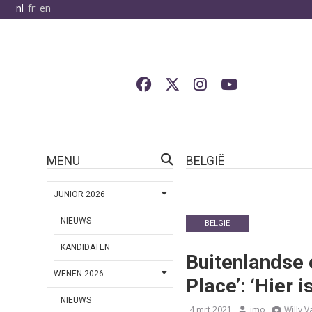
nl
fr
en
MENU
BELGIË
JUNIOR 2026
NIEUWS
BELGIE
KANDIDATEN
Buitenlandse 
WENEN 2026
Place’: ‘Hier 
NIEUWS
4 mrt 2021
jmo
Willy 