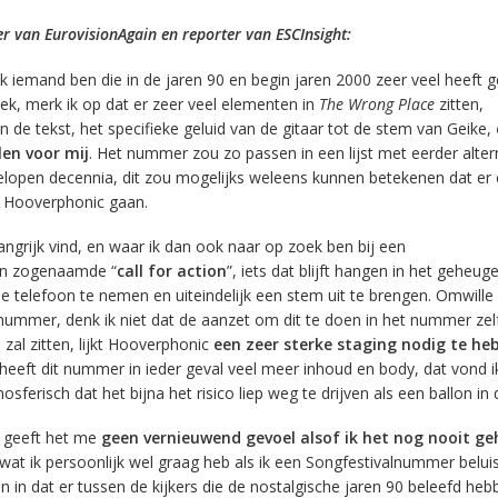
r van EurovisionAgain en reporter van ESCInsight:
t ik iemand ben die in de jaren 90 en begin jaren 2000 zeer veel heeft g
iek, merk ik op dat er zeer veel elementen in
The Wrong Place
zitten,
 de tekst, het specifieke geluid van de gitaar tot de stem van Geike,
len voor mij
. Het nummer zou zo passen in een lijst met eerder alter
lopen decennia, dit zou mogelijks weleens kunnen betekenen dat er 
ng Hooverphonic gaan.
angrijk vind, en waar ik dan ook naar op zoek ben bij een
een zogenaamde “
call for action
”, iets dat blijft hangen in het geheug
de telefoon te nemen en uiteindelijk een stem uit te brengen. Omwille
nummer, denk ik niet dat de aanzet om dit te doen in het nummer zelf 
e zal zitten, lijkt Hooverphonic
een zeer sterke staging nodig te he
heeft dit nummer in ieder geval veel meer inhoud en body, dat vond i
ferisch dat het bijna het risico liep weg te drijven als een ballon in d
 geeft het me
geen vernieuwend gevoel alsof ik het nog nooit g
jn wat ik persoonlijk wel graag heb als ik een Songfestivalnummer beluis
n in dat er tussen de kijkers die de nostalgische jaren 90 beleefd he