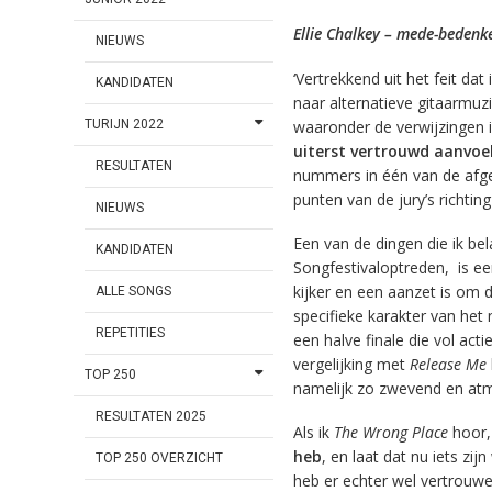
Ellie Chalkey – mede-bedenke
NIEUWS
‘Vertrekkend uit het feit da
KANDIDATEN
naar alternatieve gitaarmuz
waaronder de verwijzingen in
TURIJN 2022
uiterst vertrouwd aanvoe
RESULTATEN
nummers in één van de afge
punten van de jury’s richti
NIEUWS
Een van de dingen die ik bel
KANDIDATEN
Songfestivaloptreden, is 
kijker en een aanzet is om 
ALLE SONGS
specifieke karakter van het 
REPETITIES
een halve finale die vol acti
vergelijking met
Release Me
TOP 250
namelijk zo zwevend en atmos
RESULTATEN 2025
Als ik
The Wrong Place
hoor,
heb
, en laat dat nu iets zi
TOP 250 OVERZICHT
heb er echter wel vertrouwe