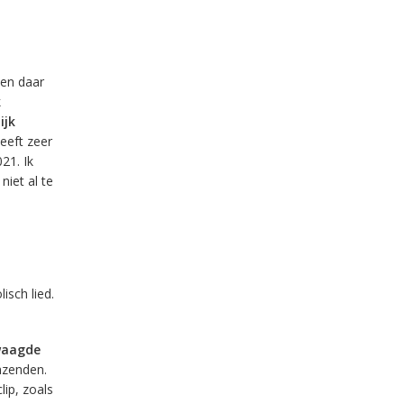
 en daar
k
ijk
eeft zeer
21. Ik
iet al te
isch lied.
waagde
inzenden.
lip, zoals