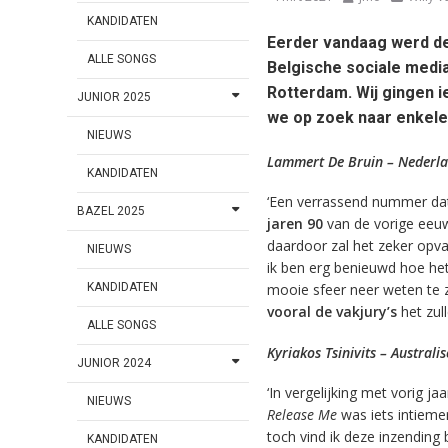
KANDIDATEN
Eerder vandaag werd de
ALLE SONGS
Belgische sociale medi
Rotterdam. Wij gingen i
JUNIOR 2025
we op zoek naar enkele
NIEUWS
Lammert De Bruin – Nederlan
KANDIDATEN
‘Een verrassend nummer dat
BAZEL 2025
jaren 90
van de vorige eeuw. 
daardoor zal het zeker opva
NIEUWS
ik ben erg benieuwd hoe het 
KANDIDATEN
mooie sfeer neer weten te ze
vooral de vakjury’s
het zul
ALLE SONGS
Kyriakos Tsinivits – Australi
JUNIOR 2024
‘In vergelijking met vorig jaa
NIEUWS
Release Me
was iets intieme
toch vind ik deze inzending 
KANDIDATEN