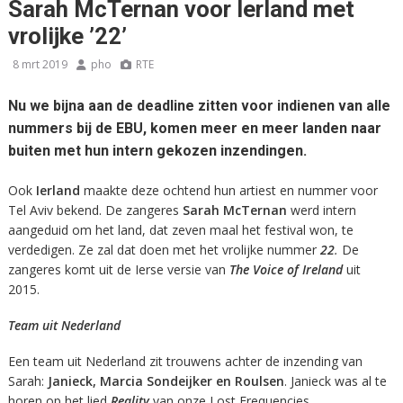
Sarah McTernan voor Ierland met
vrolijke ’22’
8 mrt 2019
pho
RTE
Nu we bijna aan de deadline zitten voor indienen van alle
nummers bij de EBU, komen meer en meer landen naar
buiten met hun intern gekozen inzendingen.
Ook
Ierland
maakte deze ochtend hun artiest en nummer voor
Tel Aviv bekend. De zangeres
Sarah McTernan
werd intern
aangeduid om het land, dat zeven maal het festival won, te
verdedigen. Ze zal dat doen met het vrolijke nummer
22
.
De
zangeres komt uit de Ierse versie van
The Voice of Ireland
uit
2015.
Team uit Nederland
Een team uit Nederland zit trouwens achter de inzending van
Sarah:
Janieck, Marcia Sondeijker en Roulsen
. Janieck was al te
horen op het lied
Reality
van onze Lost Frequencies.