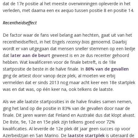
dat de 17e positie al het meeste overwinningen opleverde in het
verleden, met daarna een ex aequo tussen positie 8 en positie 14.
Recentheidseffect
De factor waar de fans veel belang aan hechten, gaat uit van het
recentheidseffect, in het Engels
recency bias
genoemd. Daarbij
wordt er van uitgegaan dat mensen sneller stemmen op een liedje
dat
later aan de beurt
geweest is en ze dus recenter gehoord
hebben. Wat kwalificeren voor de finale betreft, is de 18e
startpositie de beste in de halve finale. In
86% van de gevallen
ging de artiest door vanop deze plek, al moeten we erbij
vermelden dat er sinds 2013 nog maar acht keer een 18e startplek
was en dat was, op één keer na, ook telkens de laatste.
Als we alle laatste startposities in de halve finales samen nemen,
ging het land op die positie in 83% van de gevallen door naar de
finale. Dit jaren waren dat Finland en Australië dus dat klopt alvast.
De 8ste, 9e, 12e en 15e plek zijn telkens goed voor 72%
kwalificaties. Al leverde de 12e plek dit jaar geen succes op voor
Azerbeidzjan en San Marino. De
laatste startplek
is uiteraard de