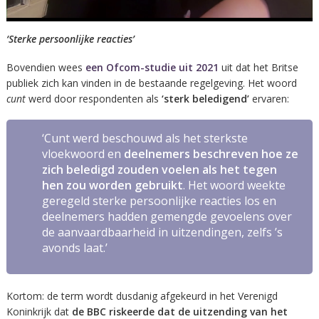
‘Sterke persoonlijke reacties’
Bovendien wees
een Ofcom-studie uit 2021
uit dat het Britse
publiek zich kan vinden in de bestaande regelgeving. Het woord
cunt
werd door respondenten als
‘sterk beledigend’
ervaren:
‘
Cunt
werd beschouwd als het sterkste
vloekwoord en
deelnemers beschreven hoe ze
zich beledigd zouden voelen als het tegen
hen zou worden gebruikt
. Het woord weekte
geregeld sterke persoonlijke reacties los en
deelnemers hadden gemengde gevoelens over
de aanvaardbaarheid in uitzendingen, zelfs ’s
avonds laat.’
Kortom: de term
wordt dusdanig afgekeurd in het Verenigd
Koninkrijk dat
de BBC riskeerde dat de uitzending van het