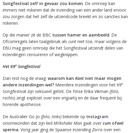
Songfestival zelf in gevaar zou komen
. De omroep kan
immers niet riskeren dat de inzending van een ander land ervoor
zou zorgen dat het zelf de uitzendcode breekt en zo sancties kan
riskeren.
Op die manier zit de BBC
tussen hamer en aambeeld
. De
Ofcomregels laten taalgebruik als
cunt
niet toe, maar volgens de
EBU mag geen omroep die het Songfestival uitzendt delen van
inzendingen censureren of wegknippen.
e
Het 69
Songfestival
Dan rest nog de vraag:
waarom kan
Kant
niet maar mogen
e
andere inzendingen wel?
Meerdere inzendingen voor het 69
Songfestival zijn seksueel getint. De Finse Erika Vikman
(foto,
rechts)
zingt expliciet over een vrijpartij en de daar frequent bij
horende apotheose.
De Australiër Go-Jo
(foto, links)
bekende op
Instagram
onomwonden dat zijn lied
Milkshake Man
gaat over
cum
ofwel
sperma
. Vorig jaar ging de Spaanse inzending
Zorra
over een