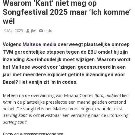
Waarom ‘Kant’ niet mag op
Songfestival 2025 maar ‘Ich komme’
wél
9 Mar 2025
jhe
mdd
Volgens
Maltese media
overweegt plaatselijke omroep
TVM gerechtelijke stappen tegen de EBU omdat hij zijn
inzending
Kant
inhoudelijk moet wijzigen. Waarom wordt
het Maltese woord voor ‘zingen’ gecensureerd in een
jaar met meerdere expliciet getinte inzendingen voor
Bazel? Het venijn zit ‘m in codes.
Meteen na de overwinning van Miriana Contes
(foto, midden)
lied
Kant
in de plaatselijke preselectie een maand geleden ontstond
heibel. De songtitel is het Maltese voor zingen, maar de tekst
‘
serving kant
’
is onbetwistbaar een verwijzing naar de uitdrukking
‘
serving cunt’
.
Drag- en queergemeenschappen