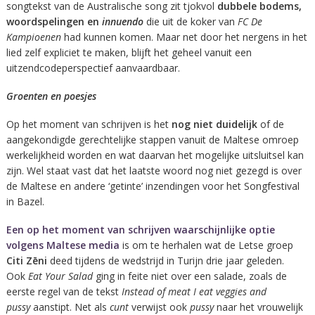
songtekst van de Australische song zit tjokvol
dubbele bodems,
woordspelingen en
innuendo
die uit de koker van
FC De
Kampioenen
had kunnen komen. Maar net door het nergens in het
lied zelf expliciet te maken, blijft het geheel vanuit een
uitzendcodeperspectief aanvaardbaar.
Groenten en poesjes
Op het moment van schrijven is het
nog niet duidelijk
of de
aangekondigde gerechtelijke stappen vanuit de Maltese omroep
werkelijkheid worden en wat daarvan het mogelijke uitsluitsel kan
zijn. Wel staat vast dat het laatste woord nog niet gezegd is over
de Maltese en andere ‘getinte’ inzendingen voor het Songfestival
in Bazel.
Een op het moment van schrijven waarschijnlijke optie
volgens Maltese media
is om te herhalen wat de Letse groep
Citi Zēni
deed tijdens de wedstrijd in Turijn drie jaar geleden.
Ook
Eat Your Salad
ging in feite niet over een salade, zoals de
eerste regel van de tekst
Instead of meat I eat veggies and
pussy
aanstipt. Net als
cunt
verwijst ook
pussy
naar het vrouwelijk