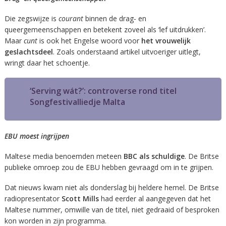
Die zegswijze is
courant
binnen de drag- en
queergemeenschappen en betekent zoveel als ‘lef uitdrukken’.
Maar
cunt
is ook het Engelse woord voor
het vrouwelijk
geslachtsdeel
. Zoals onderstaand artikel uitvoeriger uitlegt,
wringt daar het schoentje.
‘Serving wát?’: controverse rond titel
Songfestivalliedje Malta
EBU moest ingrijpen
Maltese media benoemden meteen
BBC als schuldige
. De Britse
publieke omroep zou de EBU hebben gevraagd om in te grijpen.
Dat nieuws kwam niet als donderslag bij heldere hemel. De Britse
radiopresentator
Scott Mills
had eerder al aangegeven dat het
Maltese nummer, omwille van de titel, niet gedraaid of besproken
kon worden in zijn programma.