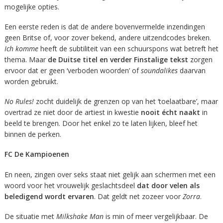
mogelijke opties.
Een eerste reden is dat de andere bovenvermelde inzendingen
geen Britse of, voor zover bekend, andere uitzendcodes breken.
Ich komme
heeft de subtiliteit van een schuurspons wat betreft het
thema. Maar
de Duitse titel en verder Finstalige tekst
zorgen
ervoor dat er geen ‘verboden woorden’ of
soundalikes
daarvan
worden gebruikt.
No Rules!
zocht duidelijk de grenzen op van het ‘toelaatbare’, maar
overtrad ze niet door de artiest in kwestie
nooit écht naakt
in
beeld te brengen. Door het enkel zo te laten lijken, bleef het
binnen de perken.
FC De Kampioenen
En neen, zingen over seks staat niet gelijk aan schermen met een
woord voor het vrouwelijk geslachtsdeel
dat door velen als
beledigend wordt ervaren
. Dat geldt net zozeer voor
Zorra
.
De situatie met
Milkshake Man
is min of meer vergelijkbaar. De