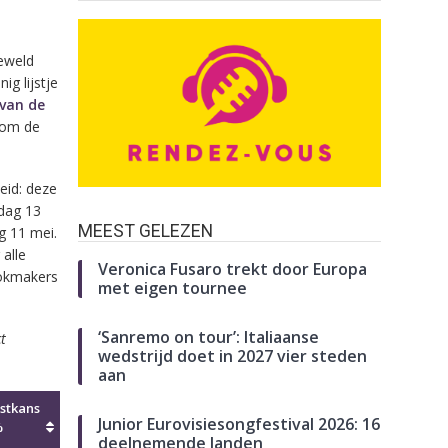
geweld
g lijstje
 van de
rom de
heid: deze
rdag 13
MEEST GELEZEN
g 11 mei.
 alle
Veronica Fusaro trekt door Europa
ookmakers
met eigen tournee
‘Sanremo on tour’: Italiaanse
t
wedstrijd doet in 2027 vier steden
aan
stkans
Junior Eurovisiesongfestival 2026: 16
%
deelnemende landen