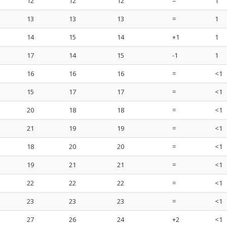
12
12
12
=
1
13
13
13
=
1
14
15
14
+1
1
17
14
15
-1
1
16
16
16
=
<1
15
17
17
=
<1
20
18
18
=
<1
21
19
19
=
<1
18
20
20
=
<1
19
21
21
=
<1
22
22
22
=
<1
23
23
23
=
<1
27
26
24
+2
<1