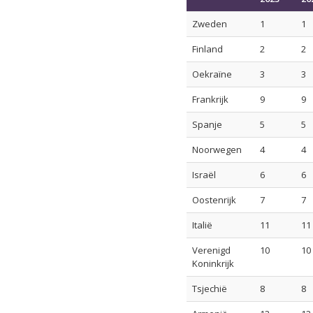
Zweden
1
1
Finland
2
2
Oekraïne
3
3
Frankrijk
9
9
Spanje
5
5
Noorwegen
4
4
Israël
6
6
Oostenrijk
7
7
Italië
11
11
Verenigd
10
10
Koninkrijk
Tsjechië
8
8