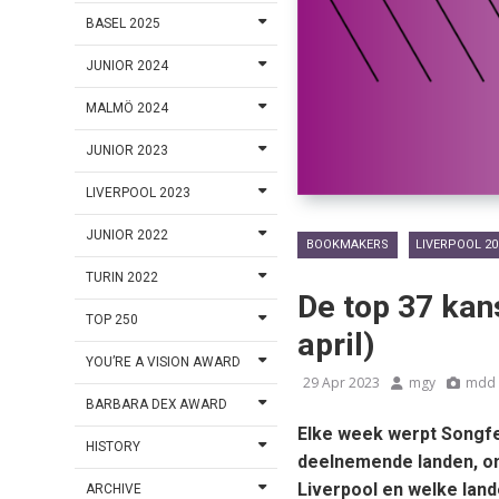
BASEL 2025
JUNIOR 2024
MALMÖ 2024
JUNIOR 2023
LIVERPOOL 2023
JUNIOR 2022
BOOKMAKERS
LIVERPOOL 20
TURIN 2022
De top 37 ka
TOP 250
april)
YOU’RE A VISION AWARD
29 Apr 2023
mgy
mdd
BARBARA DEX AWARD
Elke week werpt Songfes
HISTORY
deelnemende landen, om
Liverpool en welke lan
ARCHIVE