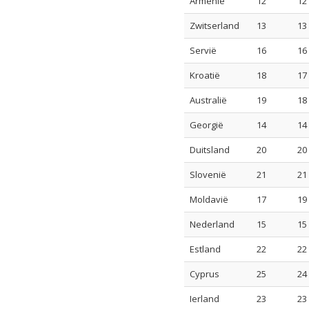
Armenië
12
12
Zwitserland
13
13
Servië
16
16
Kroatië
18
17
Australië
19
18
Georgië
14
14
Duitsland
20
20
Slovenië
21
21
Moldavië
17
19
Nederland
15
15
Estland
22
22
Cyprus
25
24
Ierland
23
23