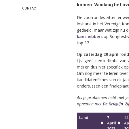
komen. Vandaag het over
CONTACT
De voorrondes zitten er wee
losbarst in het Verenigd Kon
gedeeld, maar wat zijn nu de
kanshebbers
op Songfestiv
top 37.
Op
zaterdag 29 april rond
lijst geeft een indicatie va
mei en dus niet specifiek op
Om nog meer te leren over
kandidatenfiches van dit ja
ondertussen een finaleplaat
Als je problemen hebt met go
opnemen met
De Druglijn
.
Zi
Land
7
14
April
Ap
2023
20