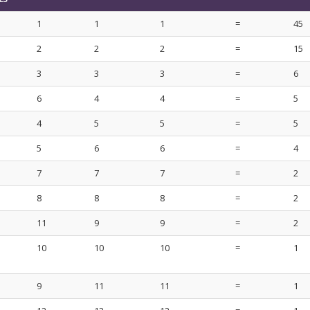
1
1
1
=
45
2
2
2
=
15
3
3
3
=
6
6
4
4
=
5
4
5
5
=
5
5
6
6
=
4
7
7
7
=
2
8
8
8
=
2
11
9
9
=
2
10
10
10
=
1
9
11
11
=
1