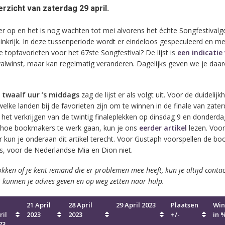
zicht van zaterdag 29 april.
r op en het is nog wachten tot mei alvorens het échte Songfestival
inkrijk. In deze tussenperiode wordt er eindeloos gespeculeerd en meni
 topfavorieten voor het 67ste Songfestival? De lijst is
een indicatie
alwinst, maar kan regelmatig veranderen. Dagelijks geven we je daa
 twaalf uur ’s middags
zag de lijst er als volgt uit. Voor de duidelijk
n welke landen bij de favorieten zijn om te winnen in de finale van zate
 het verkrijgen van de twintig finaleplekken op dinsdag 9 en donderda
 hoe bookmakers te werk gaan, kun je ons
eerder artikel
lezen. Voor
ar kun je onderaan dit artikel terecht. Voor Gustaph voorspellen de b
s, voor de Nederlandse Mia en Dion niet.
kken of je kent iemand die er problemen mee heeft, kun je altijd contac
j kunnen je advies geven en op weg zetten naar hulp.
21 April
28 April
29 April 2023
Plaatsen
Win
ril
2023
2023
+/-
in 
23