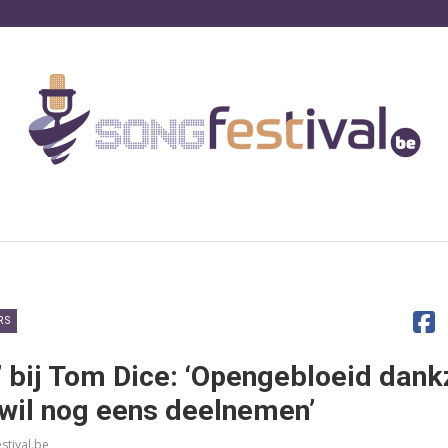
RS
’ bij Tom Dice: ‘Opengebloeid dankz
 wil nog eens deelnemen’
stival.be