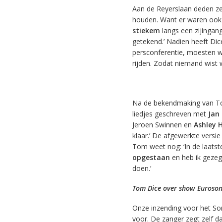
Aan de Reyerslaan deden ze 
houden. Want er waren ook g
stiekem
langs een zijingan
getekend.’ Nadien heeft Di
persconferentie, moesten w
rijden. Zodat niemand wist 
Na de bekendmaking van Tom 
liedjes geschreven met
Jan
Jeroen Swinnen en
Ashley H
klaar.’ De afgewerkte versi
Tom weet nog: ‘In de laats
opgestaan
en heb ik gezegd
doen.’
Tom Dice over show Euroson
Onze inzending voor het Son
voor. De zanger zegt zelf da