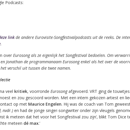
le Podcasts:
deze link
de andere Eurovisite-Songfestivalpodcasts uit de reeks. De inte
e
.
en over
Eurosong als ze eigenlijk het Songfestival bedoelen. Om verwarri
 en Jonathan de programmanaam Eurosong enkel als het over de voor
het verschil uit tussen die twee namen.
lectie
 na veel
kritiek
, voorronde
Eurosong
afgevoerd. VRT ging de touwtjes 
moest en zou gescoord worden. Met een intern gekozen artiest en lie
contact op met
Maurice Engelen
. Hij was de coach van Tom geweest
, nvdr.)
en had de jonge singer-songwriter onder zijn vleugels genom
t ik meteen dat het voor het Songfestival zou zijn’, blikt Tom Dice t
dachte meteen
dé max
.’