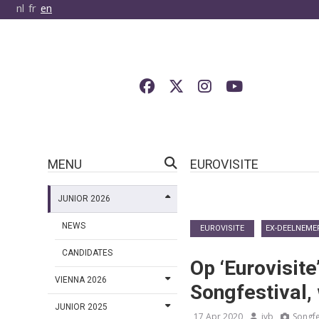
nl
fr
en
MENU
EUROVISITE
JUNIOR 2026
NEWS
EUROVISITE
EX-DEELNEME
CANDIDATES
Op ‘Eurovisite
VIENNA 2026
Songfestival,
JUNIOR 2025
17 Apr 2020
jvb
Songfe