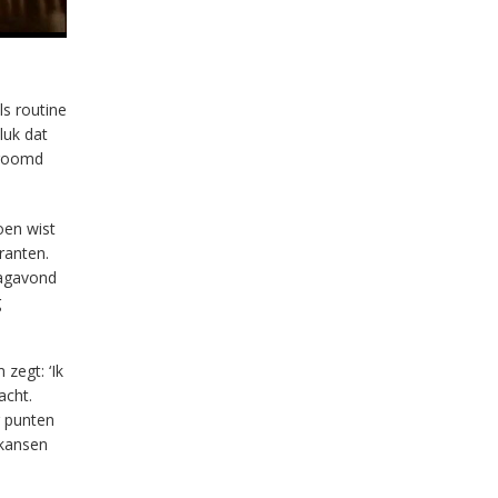
ls routine
luk dat
droomd
oen wist
ranten.
dagavond
g
zegt: ‘Ik
cht.
 punten
 kansen