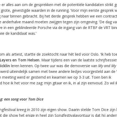
er alles aan om de gesprekken met de potentiële kandidaten strikt 
rote, gevestigde waarden in de running. ‘Voor mijn eerste gesprek w
g naar binnen gebracht. Bij het derde gesprek hebben we een contrac
ce anderhalve maand moeten zwijgen tegen zijn omgeving. ‘De dag va
e in een geblindeerde Porsche via de ingang van de RTBF de VRT bi
wie de kandidaat was.’
als artiest, startte de zoektocht naar hét lied voor Oslo. ‘Ik heb toe
 Leyers en Tom Helsen
. Maar tijdens een van de laatste schrijfsessie
icklin
leren kennen. Op twee uur was die demoversie van
My and My 
e werd uiteindelijk samen met twee andere liedjes voorgesteld aan de
te meeting werd er gestemd en kwamen we op 3-3 uit. Toen ben ik
 hoe ik het voor me zag: mijn gitaar en ik, in al zijn eenvoud. Zo wil i
g: een song voor Tom Dice
gfestival kreeg in 2010 zijn eigen show. Daarin stelde Tom Dice zijn l
t die show het enige in heel zijn Songfestivalavontuur is dat hij ande