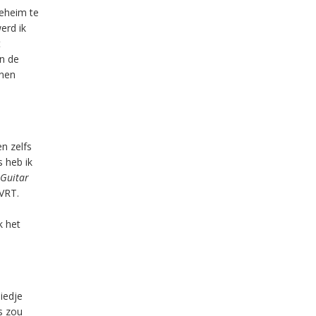
geheim te
erd ik
t
n de
nnen
n zelfs
s heb ik
Guitar
 VRT.
k het
iedje
rs zou