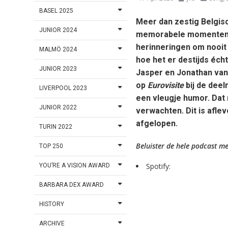
BASEL 2025
Meer dan zestig Belgisc
JUNIOR 2024
memorabele momenten, re
herinneringen om nooit 
MALMÖ 2024
hoe het er destijds éch
JUNIOR 2023
Jasper en Jonathan van 
op
Eurovisite
bij de dee
LIVERPOOL 2023
een vleugje humor. Dat
JUNIOR 2022
verwachten. Dit is afle
afgelopen.
TURIN 2022
Beluister de hele podcast m
TOP 250
Spotify:
YOU’RE A VISION AWARD
BARBARA DEX AWARD
HISTORY
ARCHIVE