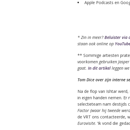
Apple Podcasts en Goog
* Zin in meer?
Beluister via 
staan ook online op
YouTub
** Sommige artiesten prat
voorkomen gebruiken Jasper
gaat.
In dit artikel
leggen we 
Tom Dice over zijn interne se
Na de flop van Ishtar werd,
in eigen handen nemen. Er 
selectieteam nam destijds 
Factor
(waar hij tweede werd
de VRT ons contacteerde, wis
Eurovisite
. ‘Ik vond die ge