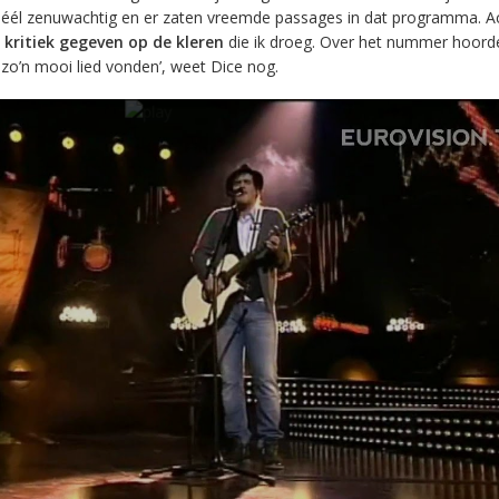
héél zenuwachtig en er zaten vreemde passages in dat programma. A
l
kritiek gegeven op de kleren
die ik droeg. Over het nummer hoorde
l zo’n mooi lied vonden’, weet Dice nog.