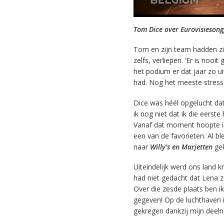
Tom Dice over Eurovisiesongf
Tom en zijn team hadden zic
zelfs, verliepen. ‘Er is nooit
het podium er dat jaar zo u
had. Nog het meeste stress h
Dice was héél opgelucht dat 
ik nog niet dat ik die eerst
Vanaf dat moment hoopte ik
een van de favorieten. Al b
naar
Willy’s en Marjetten
gek
Uiteindelijk werd ons land k
had niet gedacht dat Lena z
Over die zesde plaats ben i
gegeven! Op de luchthaven i
gekregen dankzij mijn deeln