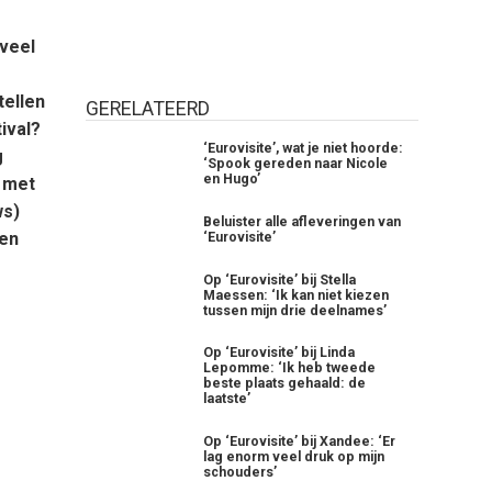
nveel
tellen
GERELATEERD
ival?
‘Eurovisite’, wat je niet hoorde:
g
‘Spook gereden naar Nicole
en Hugo’
 met
ws)
Beluister alle afleveringen van
oen
‘Eurovisite’
Op ‘Eurovisite’ bij Stella
Maessen: ‘Ik kan niet kiezen
tussen mijn drie deelnames’
Op ‘Eurovisite’ bij Linda
Lepomme: ‘Ik heb tweede
beste plaats gehaald: de
laatste’
Op ‘Eurovisite’ bij Xandee: ‘Er
lag enorm veel druk op mijn
schouders’