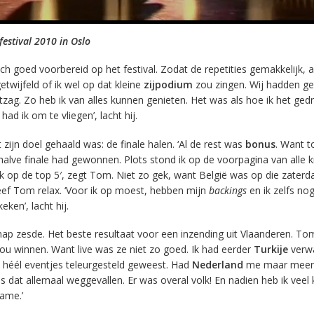
estival 2010 in Oslo
h goed voorbereid op het festival. Zodat de repetities gemakkelijk, a
 getwijfeld of ik wel op dat kleine
zijpodium
zou zingen. Wij hadden ge
itzag. Zo heb ik van alles kunnen genieten. Het was als hoe ik het ge
ad ik om te vliegen’, lacht hij.
zijn doel gehaald was: de finale halen. ‘Al de rest was
bonus
. Want t
e halve finale had gewonnen. Plots stond ik op de voorpagina van alle k
 op de top 5′, zegt Tom. Niet zo gek, want België was op die zater
leef Tom relax. ‘Voor ik op moest, hebben mijn
backings
en ik zelfs no
eken’, lacht hij.
nap zesde. Het beste resultaat voor een inzending uit Vlaanderen. Tom 
ou winnen. Want live was ze niet zo goed. Ik had eerder
Turkije
verwa
k héél eventjes teleurgesteld geweest. Had
Nederland
me maar meer
s dat allemaal weggevallen. Er was overal volk! En nadien heb ik veel
ame.’