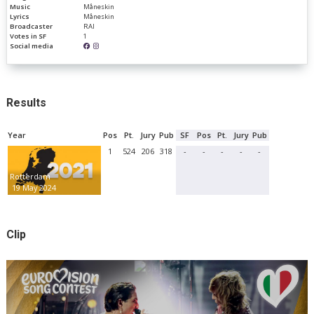
Music
Måneskin
Lyrics
Måneskin
Broadcaster
RAI
Votes in SF
1
Social media
Results
Year
Pos
Pt.
Jury
Pub
SF
Pos
Pt.
Jury
Pub
1
524
206
318
-
-
-
-
-
Rotterdam
19 May 2024
Clip