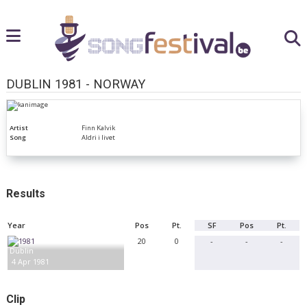
DUBLIN 1981 - NORWAY
Artist
Finn Kalvik
Song
Aldri i livet
Results
Year
Pos
Pt.
SF
Pos
Pt.
20
0
-
-
-
Dublin
4 Apr 1981
Clip