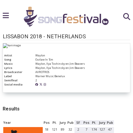
LISSABON 2018 - NETHERLANDS
Artist
Waylon
Song
Outlaw In 'Em
Music
Waylon, Ilya Toshinsky en Jim Beavers
Lyrics
Waylon, Ilya Toshinsky en Jim Beavers
Broadcaster
AVROTROS
Label
Warner Music Benelux
Semifinal
2
Social media
Results
Year
Pos
Pt.
Jury
Pub
SF
Pos
Pt.
Jury
Pub
18
121
89
32
2
7
174
127
47