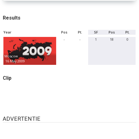
Results
Year
Pos
Pt.
SF
Pos
Pt.
-
-
1
18
0
Moscow
16 May 2009
Clip
ADVERTENTIE