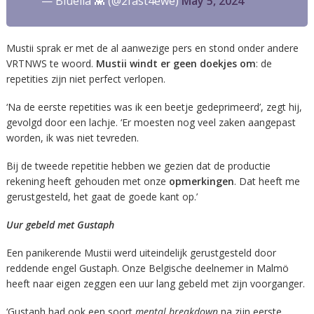
— Bluella 👾 (@2fast4ewe)
May 5, 2024
Mustii sprak er met de al aanwezige pers en stond onder andere
VRTNWS te woord.
Mustii windt er geen doekjes om
: de
repetities zijn niet perfect verlopen.
‘Na de eerste repetities was ik een beetje gedeprimeerd’, zegt hij,
gevolgd door een lachje. ‘Er moesten nog veel zaken aangepast
worden, ik was niet tevreden.
Bij de tweede repetitie hebben we gezien dat de productie
rekening heeft gehouden met onze
opmerkingen
. Dat heeft me
gerustgesteld, het gaat de goede kant op.’
Uur gebeld met Gustaph
Een panikerende Mustii werd uiteindelijk gerustgesteld door
reddende engel Gustaph. Onze Belgische deelnemer in Malmö
heeft naar eigen zeggen een uur lang gebeld met zijn voorganger.
‘Gustaph had ook een soort
mental breakdown
na zijn eerste