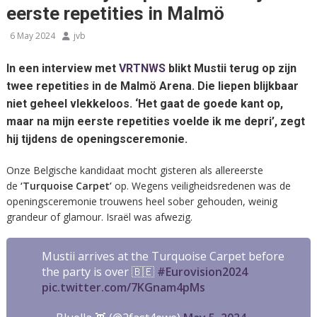
eerste repetities in Malmö
6 May 2024
jvb
In een interview met
VRTNWS
blikt Mustii terug op zijn
twee repetities in de Malmö Arena. Die liepen blijkbaar
niet geheel vlekkeloos. ‘Het gaat de goede kant op,
maar na mijn eerste repetities voelde ik me depri’, zegt
hij tijdens de openingsceremonie.
Onze Belgische kandidaat mocht gisteren als allereerste
de
‘Turquoise Carpet’
op. Wegens veiligheidsredenen was de
openingsceremonie trouwens heel sober gehouden, weinig
grandeur of glamour. Israël was afwezig.
Mustii arrives at the Turquoise Carpet before
the party is over 🇧🇪
#Eurovision2024
pic.twitter.com/7KGnam4pMs