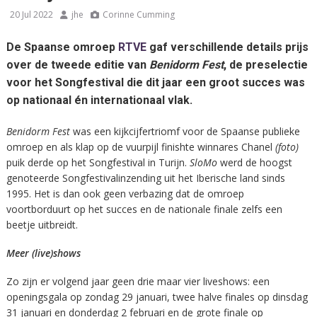
20 Jul 2022
jhe
Corinne Cumming
De Spaanse omroep
RTVE
gaf verschillende details prijs
over de tweede editie van
Benidorm Fest
, de preselectie
voor het Songfestival die dit jaar een groot succes was
op nationaal én internationaal vlak.
Benidorm Fest
was een kijkcijfertriomf voor de Spaanse publieke
omroep en als klap op de vuurpijl finishte winnares Chanel
(foto)
puik derde op het Songfestival in Turijn.
SloMo
werd de hoogst
genoteerde Songfestivalinzending uit het Iberische land sinds
1995. Het is dan ook geen verbazing dat de omroep
voortborduurt op het succes en de nationale finale zelfs een
beetje uitbreidt.
Meer (live)shows
Zo zijn er volgend jaar geen drie maar vier liveshows: een
openingsgala op zondag 29 januari, twee halve finales op dinsdag
31 januari en donderdag 2 februari en de grote finale op