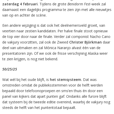
zaterdag 4 februari
. Tijdens de grote
Benidorm Fest
-week zal
daarnaast een dagelijks programma te zien zijn met alle nieuwtjes
van op en achter de scène.
Een andere wijziging is dat ook het deelnemersveld groeit, van
veertien naar zestien kandidaten. Per halve finale stoot opnieuw
de top vier door naar de finale. Verder zal componist Nacho Cano
de vakjury voorzitten, zal ook de Zweed
Christer Björkman
daar
deel van uitmaken en zal Mónica Naranjo alvast één van de
presentatoren zijn. Of we ook de frisse verschijning Alaska weer
te zien krijgen, is nog niet bekend.
50/25/25
Wat wél bij het oude blijft, is
het stemsysteem
. Dat was
omstreden omdat de publieksstemmen voor de helft werden
bepaald door telefoonoproepen en sms’en thuis én door een
panel van kijkers dat apart punten gaf. Ondanks alle furore blijft
dat systeem bij de tweede editie overeind, waarbij de vakjury nog
steeds de helft van het puntentotaal bepaalt.