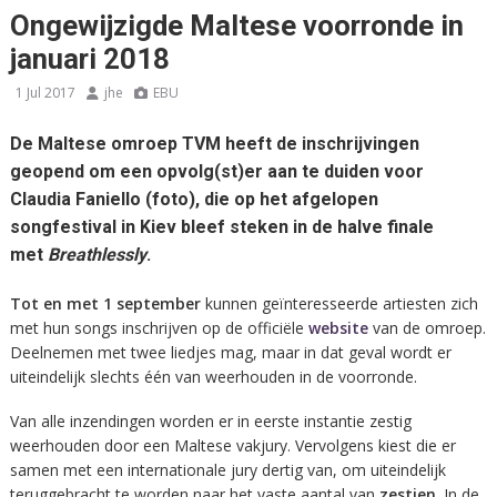
Ongewijzigde Maltese voorronde in
januari 2018
1 Jul 2017
jhe
EBU
De Maltese omroep TVM heeft de inschrijvingen
geopend om een opvolg(st)er aan te duiden voor
Claudia Faniello (foto), die op het afgelopen
songfestival in Kiev bleef steken in de halve finale
met
Breathlessly
.
Tot en met 1 september
kunnen geïnteresseerde artiesten zich
met hun songs inschrijven op de officiële
website
van de omroep.
Deelnemen met twee liedjes mag, maar in dat geval wordt er
uiteindelijk slechts één van weerhouden in de voorronde.
Van alle inzendingen worden er in eerste instantie zestig
weerhouden door een Maltese vakjury. Vervolgens kiest die er
samen met een internationale jury dertig van, om uiteindelijk
teruggebracht te worden naar het vaste aantal van
zestien
. In de