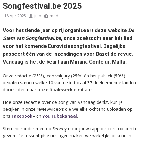
Songfestival.be 2025
18 Apr 2025
jmo
mdd
Voor het tiende jaar op rij organiseert deze website
De
Stem van Songfestival.be
, onze zoektocht naar hét lied
voor het komende Eurovisiesongfestival. Dagelijks
passeert één van de inzendingen voor Bazel de revue.
Vandaag is het de beurt aan Miriana Conte uit Malta.
Onze redactie (25%), een vakjury (25%) én het publiek (50%)
bepalen samen welke 10 van de in totaal 37 deelnemende landen
doorstoten naar
onze finaleweek eind april
.
Hoe onze redactie over de song van vandaag denkt, kun je
bekijken in onze reviewvideo’s die we elke ochtend uploaden op
ons
Facebook
– en
YouTubekanaal
.
Stem hieronder mee op
Serving
door jouw rapportscore op tien te
geven. De tussentijdse uitslagen maken we wekelijks bekend in