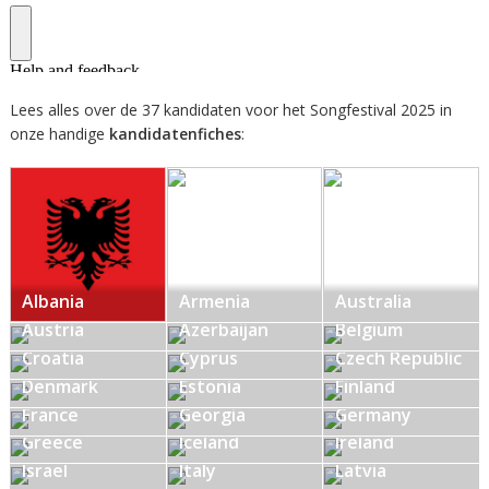
Lees alles over de 37 kandidaten voor het Songfestival 2025 in
onze handige
kandidatenfiches
:
Albania
Armenia
Australia
Austria
Azerbaijan
Belgium
Croatia
Cyprus
Czech Republic
Denmark
Estonia
Finland
France
Georgia
Germany
Greece
Iceland
Ireland
Israel
Italy
Latvia