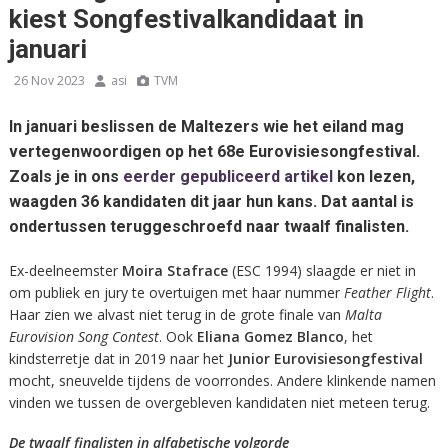
kiest Songfestivalkandidaat in
januari
26 Nov 2023
asi
TVM
In januari beslissen de Maltezers wie het eiland mag
vertegenwoordigen op het 68e Eurovisiesongfestival.
Zoals je in ons
eerder gepubliceerd artikel
kon lezen,
waagden 36 kandidaten dit jaar hun kans. Dat aantal is
ondertussen teruggeschroefd naar twaalf finalisten.
Ex-deelneemster
Moira Stafrace
(ESC 1994) slaagde er niet in
om publiek en jury te overtuigen met haar nummer
Feather Flight
.
Haar zien we alvast niet terug in de grote finale van
Malta
Eurovision Song Contest
. Ook
Eliana Gomez Blanco
, het
kindsterretje dat in 2019 naar het
Junior Eurovisiesongfestival
mocht, sneuvelde tijdens de voorrondes. Andere klinkende namen
vinden we tussen de overgebleven kandidaten niet meteen terug.
De twaalf finalisten in alfabetische volgorde