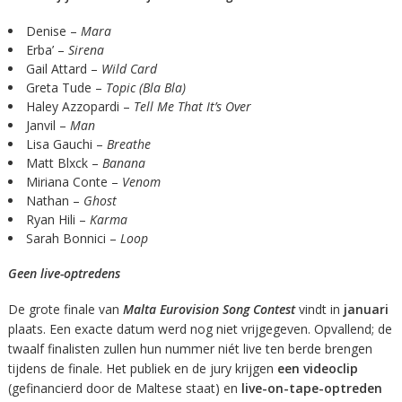
Denise –
Mara
Erba’ –
Sirena
Gail Attard –
Wild Card
Greta Tude –
Topic (Bla Bla)
Haley Azzopardi –
Tell Me That It’s Over
Janvil –
Man
Lisa Gauchi –
Breathe
Matt Blxck –
Banana
Miriana Conte –
Venom
Nathan –
Ghost
Ryan Hili –
Karma
Sarah Bonnici –
Loop
Geen live-optredens
De grote finale van
Malta Eurovision Song Contest
vindt in
januari
plaats. Een exacte datum werd nog niet vrijgegeven. Opvallend; de
twaalf finalisten zullen hun nummer niét live ten berde brengen
tijdens de finale. Het publiek en de jury krijgen
een videoclip
(gefinancierd door de Maltese staat) en
live-on-tape-optreden