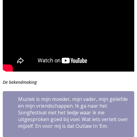
De bekendmaking
Muziek is mijn moeder, mijn vader, mijn geliefde
en mijn vriendschappen. Ik ga naar het
Songfestival met het liedje waar ik me
uitgesproken goed bij voel. Wat iets vertelt over
mijzelf. En voor mij is dat
Outlaw In ‘Em
.