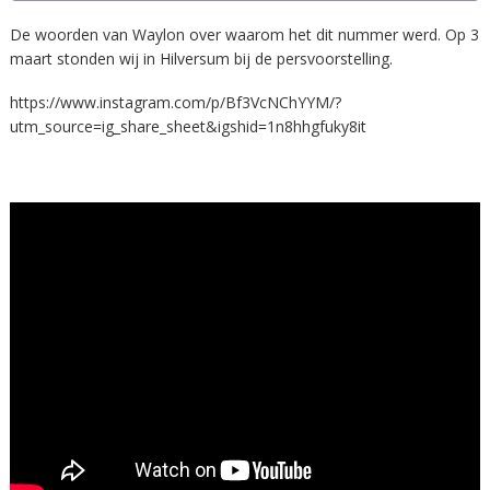
De woorden van Waylon over waarom het dit nummer werd. Op 3
maart stonden wij in Hilversum bij de persvoorstelling.
https://www.instagram.com/p/Bf3VcNChYYM/?
utm_source=ig_share_sheet&igshid=1n8hhgfuky8it