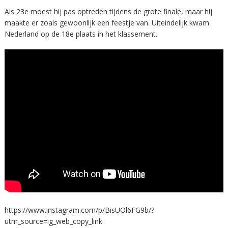
Als 23e moest hij pas optreden tijdens de grote finale, maar hij
maakte er zoals gewoonlijk een feestje van. Uiteindelijk kwam
Nederland op de 18e plaats in het klassement.
https://www.instagram.com/p/BisUOl6FG9b/?
utm_source=ig_web_copy_link