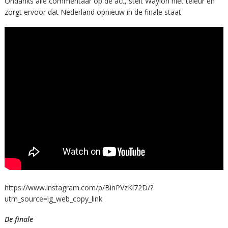
Ondanks alle commentaar op de act, stelt Waylon niet teleur en
zorgt ervoor dat Nederland opnieuw in de finale staat
https://www.instagram.com/p/BinPVzKl72D/?
utm_source=ig_web_copy_link
De finale