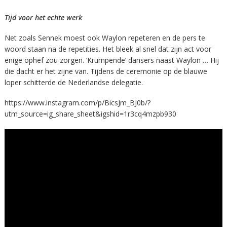
Tijd voor het echte werk
Net zoals Sennek moest ook Waylon repeteren en de pers te
woord staan na de repetities. Het bleek al snel dat zijn act voor
enige ophef zou zorgen. ‘Krumpende’ dansers naast Waylon … Hij
die dacht er het zijne van. Tijdens de ceremonie op de blauwe
loper schitterde de Nederlandse delegatie.
https://www.instagram.com/p/BicsJm_BJ0b/?
utm_source=ig_share_sheet&igshid=1r3cq4mzpb930