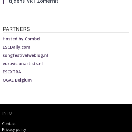
tijdens ‘VRT Zomerhit’
PARTNERS
Hosted by
Combell
ESCDaily.com
songfestivalweblog.nl
eurovisionartists.nl
ESCXTRA
OGAE Belgium
INFO
Contact
Privacy policy