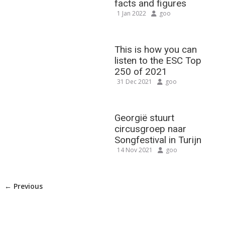
facts and figures
1 Jan 2022
goo
This is how you can
listen to the ESC Top
250 of 2021
31 Dec 2021
goo
Georgië stuurt
circusgroep naar
Songfestival in Turijn
14 Nov 2021
goo
← Previous