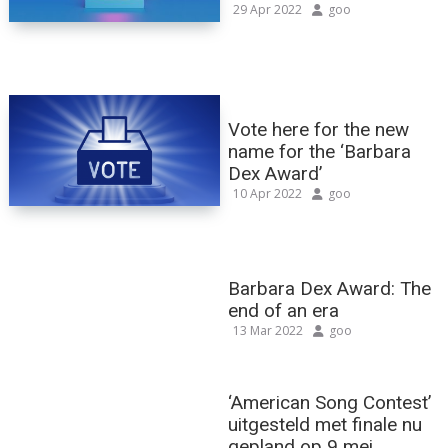
29 Apr 2022
goo
Vote here for the new
name for the ‘Barbara
Dex Award’
10 Apr 2022
goo
Barbara Dex Award: The
end of an era
13 Mar 2022
goo
‘American Song Contest’
uitgesteld met finale nu
gepland op 9 mei