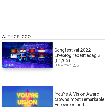
AUTHOR:
GOO
Songfestival 2022:
Liveblog repetitiedag 2
(01/05)
1 May 2022
goo
‘You’re A Vision Award’
crowns most remarkable
Eurovision outfit