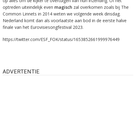
op alles om de kijker te overtuigen van hun inzending. Of het
optreden uiteindelijk even
magisch
zal overkomen zoals bij The
Common Linnets in 2014 weten we volgende week dinsdag.
Nederland komt dan als voorlaatste aan bod in de eerste halve
finale van het Eurovisiesongfestival 2023.
https://twitter.com/ESF_FOK/status/1653852661999976449
ADVERTENTIE