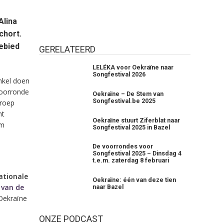
lina
chort.
gebied
GERELATEERD
LELÉKA voor Oekraïne naar
Songfestival 2026
nkel doen
voorronde
Oekraïne – De Stem van
Songfestival.be 2025
mroep
ht
Oekraïne stuurt Ziferblat naar
im
Songfestival 2025 in Bazel
De voorrondes voor
Songfestival 2025 – Dinsdag 4
t.e.m. zaterdag 8 februari
ationale
Oekraïne: één van deze tien
 van de
naar Bazel
Oekraïne
ONZE PODCAST