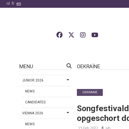
nl
fr
en
MENU
OEKRAÏNE
JUNIOR 2026
NEWS
OEKRAINE
CANDIDATES
Songfestivald
VIENNA 2026
opgeschort d
NEWS
15 Feb 2022
jvb