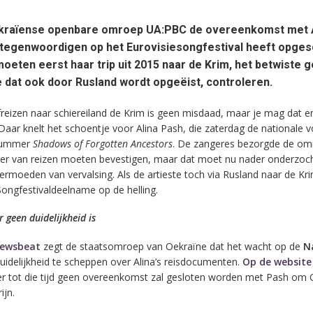
kraïense openbare omroep UA:PBC de overeenkomst met A
rtegenwoordigen op het Eurovisiesongfestival heeft opges
oeten eerst haar trip uit 2015 naar de Krim, het betwiste 
 dat ook door Rusland wordt opgeëist, controleren.
reizen naar schiereiland de Krim is geen misdaad, maar je mag dat e
Daar knelt het schoentje voor Alina Pash, die zaterdag de nationale 
 nummer
Shadows of Forgotten Ancestors
. De zangeres bezorgde de o
er van reizen moeten bevestigen, maar dat moet nu nader onderzoc
vermoeden van vervalsing. Als de artieste toch via Rusland naar de Kr
Songfestivaldeelname op de helling.
 geen duidelijkheid is
ewsbeat
zegt de staatsomroep van Oekraïne dat het wacht op de
N
idelijkheid te scheppen over Alina’s reisdocumenten.
Op de website
 er tot die tijd geen overeenkomst zal gesloten worden met Pash om 
ijn.