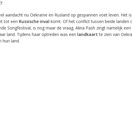
l?
veel aandacht nu Oekraïne en Rusland op gespannen voet leven. Het is
t tot een
Russische inval
komt. Of het conflict tussen beide landen 
de Songfestival, is nog maar de vraag. Alina Pash zingt namelijk een 
aar land. Tijdens haar optreden was een
landkaart
te zien van Oekra
n hun land.