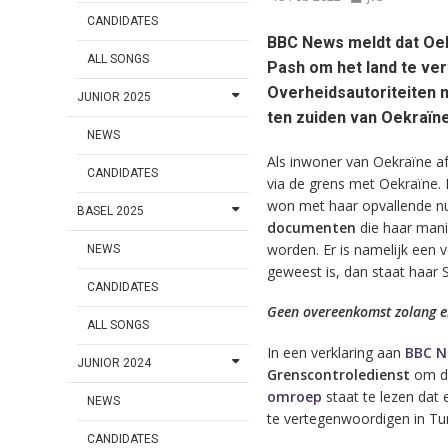
CANDIDATES
BBC News meldt dat Oe
ALL SONGS
Pash om het land te ve
Overheidsautoriteiten m
JUNIOR 2025
ten zuiden van Oekraïne
NEWS
Als inwoner van Oekraïne af
CANDIDATES
via de grens met Oekraïne. 
won met haar opvallende
BASEL 2025
documenten
die haar mani
worden. Er is namelijk een 
NEWS
geweest is, dan staat haar 
CANDIDATES
Geen overeenkomst zolang er
ALL SONGS
In een verklaring aan
BBC N
JUNIOR 2024
Grenscontroledienst
om du
omroep
staat te lezen dat
NEWS
te vertegenwoordigen in Tur
CANDIDATES