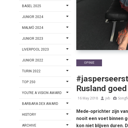
BASEL 2025
JUNIOR 2024
MALMÖ 2024
JUNIOR 2023
LIVERPOOL 2023
JUNIOR 2022
OPINIE
TURIN 2022
#jasperseerste
TOP 250
Rusland goed 
YOU’RE A VISION AWARD
16 May 2018
jvb
Songfe
BARBARA DEX AWARD
Mede-oprichter zijn van
HISTORY
nooit een voet binnen g
kon niet blijven duren. 
ARCHIVE