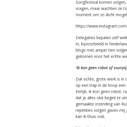
Songfestival komen volgen, m
vragen, maar wachten ze t
moment om zo dicht mogelij
https://www.instagram.com
Delegaties bepalen zelf wel
in, bijvoorbeeld in Nederla
blogs met amper tien volger
gekomen voor het echte we
‘Ik kon geen robot of vuurpij
Dat echte, grote werk is in 
op een trap in de hoop een 
Eerlijk, ik kon geen robot, 
dat je alles oké begint te vi
gemaakte inzending van Rusl
repetities volgen gaven mij
kan ik thuis ook.