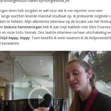
/p/BiR8vgmnuus/?taken-by=songfestival_be
ogen doen heb zorgden er wél voor dat ik me reporter voor een
s lange wachten leverde meestal resultaat op. Ik probeerde originele 
en te hebben. Mijn allereerste interview op de locatie van het festiv
 De
leukste herinneringen
heb ik aan mijn babbels met Eleni Foureir
en onze trots Sennek. Ons laatste interview na haar uitschakeling w
altijd
happy, happy
. Toen besefte ik weer waarom ik de liedjeswedstri
il benaderen.