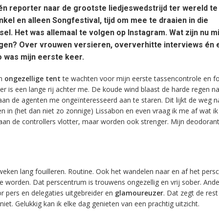
n reporter naar de grootste liedjeswedstrijd ter wereld te
el en alleen Songfestival, tijd om mee te draaien in die
l. Het was allemaal te volgen op Instagram. Wat zijn nu mi
gen? Over vrouwen versieren, oververhitte interviews én 
 was mijn eerste keer.
en
ongezellige tent
te wachten voor mijn eerste tassencontrole en fou
er is een lange rij achter me. De koude wind blaast de harde regen n
staan de agenten me ongeïnteresseerd aan te staren. Dit lijkt de weg 
ben in (het dan niet zo zonnige) Lissabon en even vraag ik me af wat i
an de controllers vlotter, maar worden ook strenger. Mijn deodoran
 weken lang fouilleren. Routine. Ook het wandelen naar en af het per
te worden. Dat perscentrum is trouwens ongezellig en vrij sober. Ande
 pers en delegaties uitgebreider en
glamoureuzer
. Dat zegt de res
niet. Gelukkig kan ik elke dag genieten van een prachtig uitzicht.