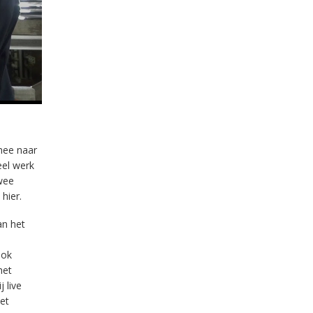
mee naar
eel werk
twee
hier.
an het
Ook
het
 live
et