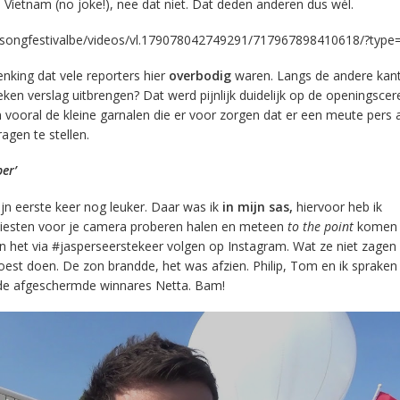
 Vietnam (no joke!), nee dat niet. Dat deden anderen dus wél.
songfestivalbe/videos/vl.179078042749291/717967898410618/?type
king dat vele reporters hier
overbodig
waren. Langs de andere kant
en verslag uitbrengen? Dat werd pijnlijk duidelijk op de openingsce
jn vooral de kleine garnalen die er voor zorgen dat er een meute pers
agen te stellen.
per’
jn eerste keer nog leuker. Daar was ik
in mijn sas,
hiervoor heb ik
rtiesten voor je camera proberen halen en meteen
to the point
komen 
n het via #jasperseerstekeer volgen op Instagram. Wat ze niet zagen
moest doen. De zon brandde, het was afzien. Philip, Tom en ik sprake
fs de afgeschermde winnares Netta. Bam!