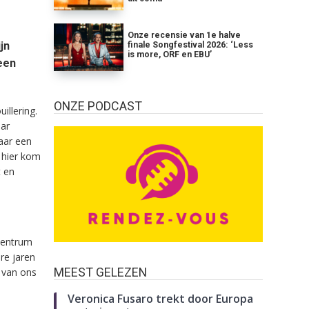
Onze recensie van 1e halve
jn
finale Songfestival 2026: ‘Less
is more, ORF en EBU’
een
ONZE PODCAST
illering.
aar
naar een
k hier kom
t en
scentrum
re jaren
MEEST GELEZEN
t van ons
Veronica Fusaro trekt door Europa