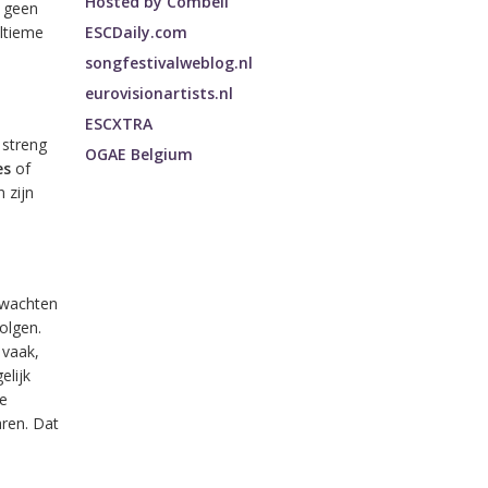
Hosted by
Combell
e geen
ESCDaily.com
ltieme
songfestivalweblog.nl
eurovisionartists.nl
ESCXTRA
 streng
OGAE Belgium
es
of
 zijn
n wachten
olgen.
 vaak,
elijk
ie
aren. Dat