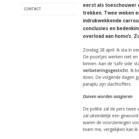
eerst als toeschouwer é
CONTACT
trekken. Twee weken enk
indrukwekkende carrouse
conclusies en bedenkin
overload aan homo’s. Zo
Zondag 28 april. Ik sta in e
De poortjes werken niet en 
binnen. Aan de ‘safe side’ 
verbeteringsgesticht
. Ik 
doen. De volgende dagen ga
paraplu zijn slachtoffers.
Duiven worden aasgieren
De politie zal de pers twee
zal uiteindelijk een gewoon
waren de voorzieningen voor
team me, vergelijken kan ik 