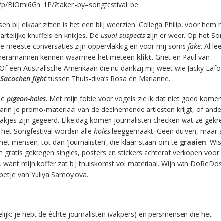
/p/BiOml6Gn_1P/?taken-by=songfestival_be
n bij elkaar zitten is het een blij weerzien. Collega Philip, voor hem 
artelijke knuffels en knikjes. De
usual suspects
zijn er weer. Op het So
de meeste conversaties zijn oppervlakkig en voor mij soms
fake
. Al le
cameramannen kennen waarmee het meteen
klikt
. Griet en Paul van
 een Australische Amerikaan die nu dankzij mij weet wie Jacky Lafo
e
Sacochen fight
tussen Thuis-diva’s Rosa en Marianne.
de
pigeon-holes
. Met mijn fobie voor vogels zie ik dat niet goed komen
aarin je promo-materiaal van de deelnemende artiesten krijgt, of ande
 vakjes zijn gegeerd. Elke dag komen journalisten checken wat ze gek
 het Songfestival worden alle
holes
leeggemaakt. Geen duiven, maar 
j met mensen, tot dan ‘journalisten’, die klaar staan om te
graaien
. Wis
ratis gekregen singles, posters en stickers achteraf verkopen voor
n, want mijn koffer zat bij thuiskomst vol materiaal. Wijn van DoReDo
 petje van Yuliya Samoylova.
lijk: je hebt de échte journalisten (vakpers) en persmensen die het