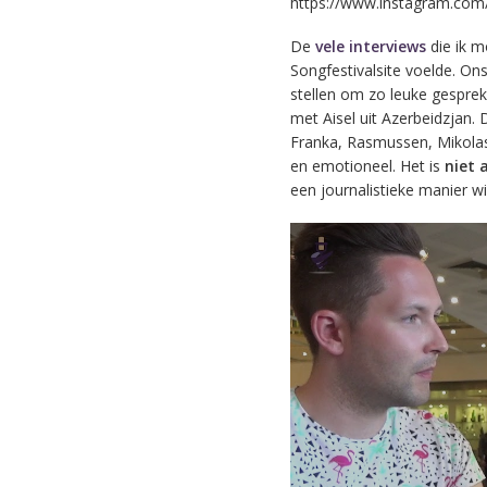
https://www.instagram.com
De
vele interviews
die ik m
Songfestivalsite voelde. On
stellen om zo leuke gesprekk
met Aisel uit Azerbeidzjan.
Franka, Rasmussen, Mikolas 
en emotioneel. Het is
niet 
een journalistieke manier w