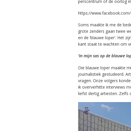
perscentrum of de oorlog in
https://www.facebook.com/
Soms maakte ik me de beden
grote zenders gaan twee wek
en de ‘blauwe loper’. Het zi
kant staat te wachten om vr
‘In mijn sas op de blauwe lo
Die blauwe loper maakte mi
journalistiek gestudeerd. A
vragen. Onze volgers konde
ik oververhitte interviews 
liefst dertig artiesten. Zel