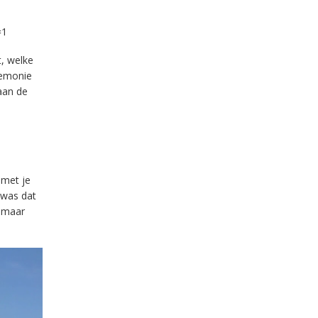
=1
, welke
remonie
 aan de
met je
 was dat
n maar