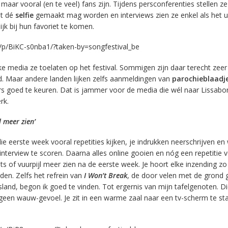
aar vooral (en te veel) fans zijn. Tijdens persconferenties stellen z
ot dé
selfie
gemaakt mag worden en interviews zien ze enkel als het u
k bij hun favoriet te komen.
/p/BiKC-s0nba1/?taken-by=songfestival_be
ke media ze toelaten op het festival. Sommigen zijn daar terecht zeer
nd. Maar andere landen lijken zelfs aanmeldingen van
parochieblaadj
s goed te keuren. Dat is jammer voor de media die wél naar Lissabon
rk.
l meer zien’
die eerste week vooral repetities kijken, je indrukken neerschrijven e
interview te scoren. Daarna alles online gooien en nóg een repetitie v
rots of vuurpijl meer zien na de eerste week. Je hoort elke inzending zo
nden. Zelfs het refrein van
I Won’t Break
, de door velen met de grond g
and, begon ik goed te vinden. Tot ergernis van mijn tafelgenoten. D
 geen wauw-gevoel. Je zit in een warme zaal naar een tv-scherm te st