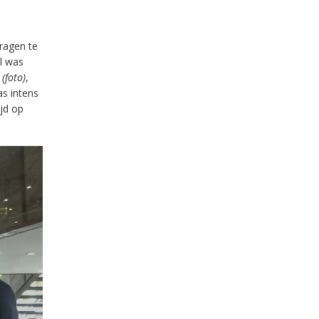
vragen te
al was
a
(foto)
,
as intens
jd op