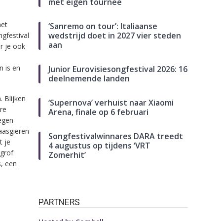
met eigen tournee
het
‘Sanremo on tour’: Italiaanse
wedstrijd doet in 2027 vier steden
ngfestival
aan
er je ook
n is en
Junior Eurovisiesongfestival 2026: 16
deelnemende landen
. Blijken
‘Supernova’ verhuist naar Xiaomi
re
Arena, finale op 6 februari
regen
aasgieren
Songfestivalwinnares DARA treedt
t je
4 augustus op tijdens ‘VRT
 grof
Zomerhit’
s, een
PARTNERS