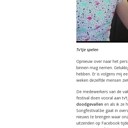
Tv’tje spelen
Opnieuw over naar het persc
binnen mag nemen. Gelukkig i
hebben. Er is volgens mij e
weken dezelfde mensen ziet 
De medewerkers van de vakp
festival doen vooral aan tv’t
doodgevallen
en als ik ze
Songfestival.be gaat in
over
nieuws te brengen waar onze 
uitzenden op Facebook tijde