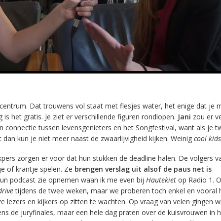
entrum. Dat trouwens vol staat met flesjes water, het enige dat je 
s het gratis. Je ziet er verschillende figuren rondlopen.
Jani
zou er v
en connectie tussen levensgenieters en het Songfestival, want als je 
dan kun je niet meer naast de zwaarlijvigheid kijken. Weinig
cool kids
ers zorgen er voor dat hun stukken de deadline halen. De volgers v
je of krantje spelen. Ze
brengen verslag uit alsof de paus net is
 hun podcast zie opnemen waan ik me even bij
Hautekiet
op Radio 1. 
drive
tijdens de twee weken, maar we proberen toch enkel en vooral 
lezers en kijkers op zitten te wachten. Op vraag van velen gingen wij
ns de juryfinales, maar een hele dag praten over de kuisvrouwen in h