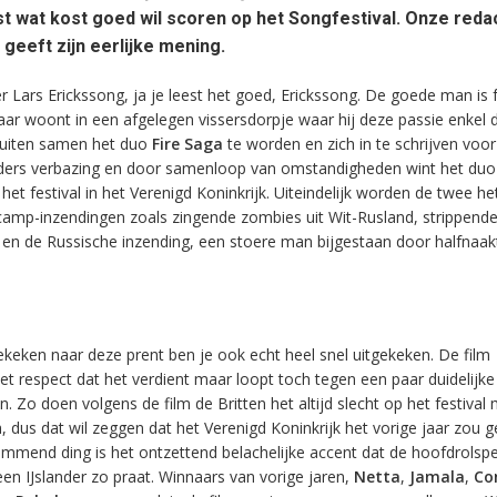
ost wat kost goed wil scoren op het Songfestival. Onze reda
geeft zijn eerlijke mening.
nder Lars Erickssong, ja je leest het goed, Erickssong. De goede man is 
aar woont in een afgelegen vissersdorpje waar hij deze passie enkel 
esluiten samen het duo
Fire Saga
te worden en zich in te schrijven voor
eders verbazing en door samenloop van omstandigheden wint het duo
t festival in het Verenigd Koninkrijk. Uiteindelijk worden de twee he
camp-inzendingen zoals zingende zombies uit Wit-Rusland, strippend
 en de Russische inzending, een stoere man bijgestaan door halfnaak
eken naar deze prent ben je ook echt heel snel uitgekeken. De film
et respect dat het verdient maar loopt toch tegen een paar duidelijke
. Zo doen volgens de film de Britten het altijd slecht op het festival
h, dus dat wil zeggen dat het Verenigd Koninkrijk het vorige jaar zou
mmend ding is het ontzettend belachelijke accent dat de hoofdrolspe
een IJslander zo praat. Winnaars van vorige jaren,
Netta
,
Jamala
,
Co