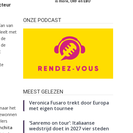
is more, ORF en EBU’
cteur
ONZE PODCAST
fan van
deelt met
 de
 de
t
e
te
MEEST GELEZEN
Veronica Fusaro trekt door Europa
 maar het
met eigen tournee
 gewonnen
lers
‘Sanremo on tour’: Italiaanse
nchita
wedstrijd doet in 2027 vier steden