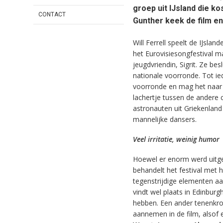
groep uit IJsland die k
CONTACT
Gunther keek de film en 
Will Ferrell speelt de IJsla
het Eurovisiesongfestival m
jeugdvriendin, Sigrit. Ze b
nationale voorronde. Tot i
voorronde en mag het naar he
lachertje tussen de andere 
astronauten uit Griekenland
mannelijke dansers.
Veel irritatie, weinig humor
Hoewel er enorm werd uitgek
behandelt het festival met h
tegenstrijdige elementen aan
vindt wel plaats in Edinburg
hebben. Een ander tenenkro
aannemen in de film, alsof 