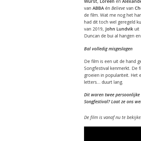
Wurst
,
Loreen
en
Alexand
van
ABBA
én
Believe
van
Ch
de film. Wat me nog het ha
had dit toch wel geregeld k
van 2019,
John Lundvik
uit
Duncan de bui al hangen en h
Bal volledig misgeslagen
De film is een uit de hand g
Songfestival kenmerkt. De fi
groeien in populariteit. He
letters… duurt lang.
Dit waren twee persoonlijke 
Songfestival? Laat ze ons we
De film is vanaf nu te bekijke