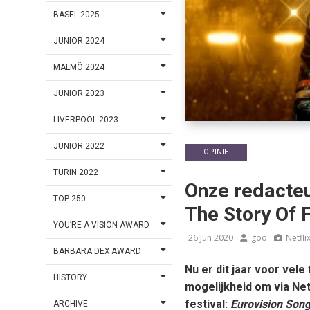
BASEL 2025
JUNIOR 2024
MALMÖ 2024
JUNIOR 2023
LIVERPOOL 2023
JUNIOR 2022
OPINIE
TURIN 2022
Onze redacteu
TOP 250
The Story Of 
YOU’RE A VISION AWARD
26 Jun 2020
goo
Netfli
BARBARA DEX AWARD
Nu er dit jaar voor vele
HISTORY
mogelijkheid om via Net
festival:
Eurovision Song
ARCHIVE