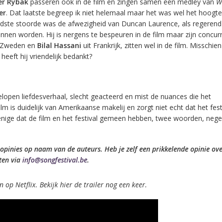
er Rybak
passeren ook in de film en zingen samen een medley van
W
er
. Dat laatste begreep ik niet helemaal maar het was wel het hoogt
rdste stoorde was de afwezigheid van Duncan Laurence, als regerend
unnen worden. Hij is nergens te bespeuren in de film maar zijn concur
 Zweden en
Bilal Hassani
uit Frankrijk, zitten wel in de film. Misschie
eeft hij vriendelijk bedankt?
elopen liefdesverhaal, slecht geacteerd en mist de nuances die het
lm is duidelijk van Amerikaanse makelij en zorgt niet echt dat het festi
t enige dat de film en het festival gemeen hebben, twee woorden, neg
opinies op naam van de auteurs. Heb je zelf een prikkelende opinie ove
ten via
info@songfestival.be
.
n op Netflix. Bekijk hier de trailer nog een keer.