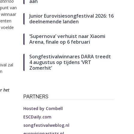
aan
aterloo
epunt van
 winnaar
Junior Eurovisiesongfestival 2026: 16
renten
deelnemende landen
n voelde
‘Supernova’ verhuist naar Xiaomi
Arena, finale op 6 februari
Songfestivalwinnares DARA treedt
4 augustus op tijdens ‘VRT
val zal
Zomerhit’
en
r het
PARTNERS
Hosted by
Combell
ESCDaily.com
songfestivalweblog.nl
eurovisionartists.nl