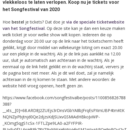
vlekkeloos te laten verlopen. Koop nu je tickets voor
het Songfestival van 2020
Hoe
bestel
je tickets? Dat doe je
via de speciale ticketwebsite
van het Songfestival
. Op deze site kan je dan een keuze maken
welk ticket je voor welke show wilt kopen. Iedereen die op
donderdag voor 20.00 uur op de link naar het ticketscherm heeft
geklikt, krijgt door middel van willekeurige loting om exact 20.00
uur een plekje in de wachtrij. Als je de link pas aanklikt na 12.00
uur, sluit je automatisch aan achteraan in de wachtrij. Als je
eenmaal op de link hebt geklikt en in de wachtrij staat, ververs je
de pagina best niet meer. Als je dit wel doet, zal je namelijk
achteraan in de rij komen te staan. Met andere woorden: de
website héél vroeg openen, heeft geen zin.
https://www.facebook.com/songfestivalbe/posts/1100856826788
388?
__xts__[0]=68.ARD8J2ZUEjs3rDnsVGbYA8bJFrqEsPXmUBP4tmKtK
NQNZpPbjtnjd0Qe2djzsKdJSUxvGSMiAdHBkoJvWP-
_KOmg5qgS1cSx-1FTLZpe9LA0-a2FYFPIR-
RUxFv0f1L6nHlt8k78VZ9xNWaHhWoHlpSM2gjIxgAPOe9nROvJ2vT