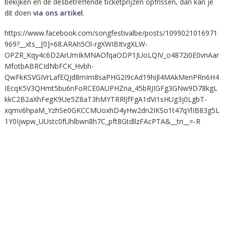
bekijken en de desbetreffende ticketprijzen opfrissen, dan kan je
dit doen
via ons artikel
.
https://www.facebook.com/songfestivalbe/posts/1099021016971
969?__xts__[0]=68.ARAh5Ol-rgXWIBItvgXLW-
OPZR_Kqy4c6D2ArUmIkMNAOfqaODP1JUoLQIV_o4872i0E0vnAar
MfotbABRCIdNbFCK_Hvbh-
QwFkKSVGIVrLafEQJd8mIm8saPHG2I9cAd19hiJl4MAkMenPRn6H4
IEcqK5V3QHmt5bu6nFoRCE0AUPHZna_45bRJIGFg3GNw9D78kgL
kkC2B2aXhFegK9Ue5Z8aT3hMYTRRlJfFgA1dVi1sHUg3j0LgbT-
xqmv6hpaM_YzhSe0GKCCMUoxhD4yHw2dn2IKSo1t47qYlIB83g5L
1Y0Ijwpw_UUstc0fUhlbwn8h7C_pft8GtdllzFAcPTA&__tn__=-R