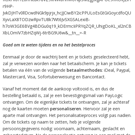
r9HP-
JvkDJHTv0llDcwdNGk9pjrjx_hcJJCiwBY2icPPULoEsGtGiGoycdfoQU
XyvLaX8TODzwRpvTU8k7Wt6JvSXGSALexiB-
h7oW3GE6BVg4BDGu0q19_kDErmcIiPRYqZQR_UhigDoKL_xl2nCB
XbLOmIV7zbHZqWj-6trBG9U6w&__tn__=-R
Goed om te weten tijdens en na het bestelproces
Eenmaal je door de wachtrij bent en je tickets geselecteerd hebt,
zal je verwezen worden naar het betaalscherm. Je kan je tickets
betalen via één van de volgende
betaalmethodes
: iDeal, Paypal,
Mastercard, Visa, Sofortuberweisung en Bancontact.
Vanaf het moment dat de aankoop voltooid is, en dus de
bestelling betaald is, zal je een bevestigingsmail van PayLogic
ontvangen. Om de eigenlijke tickets te ontvangen, zal je achteraf
nog de kaarten moeten
personaliseren
. Hiervoor zal je een
aparte mail ontvangen. Het personalisatieproces volgt pas nadien.
Om de tickets op naam te zetten, heb je volgende
persoonsgegevens nodig: voornaam, achternaam, geslacht en