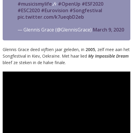
#musicismylife
🎶
#OpenUp
#ESF2020
#ESC2020
#Eurovision
#Songfestival
pic.twitter.com/k7ueqbD2eb
— Glennis Grace (@GlennisGrace)
March 9, 2020
Glennis Grace deed vijftien jaar geleden, in
2005
, zelf mee aan het
Songfestival in Kiev, Oekraïne. Met haar lied
My Impossible Dream
bleef ze steken in de halve finale.