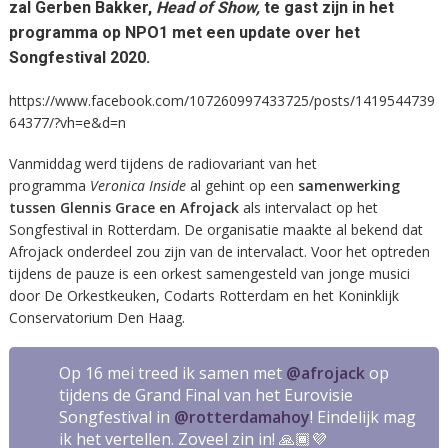
zal Gerben Bakker,
Head of Show,
te gast zijn in het
programma op NPO1 met een update over het
Songfestival 2020.
https://www.facebook.com/107260997433725/posts/1419544739
64377/?vh=e&d=n
Vanmiddag werd tijdens de radiovariant van het
programma
Veronica Inside
al gehint op een
samenwerking
tussen Glennis Grace en Afrojack
als intervalact op het
Songfestival in Rotterdam. De organisatie maakte al bekend dat
Afrojack onderdeel zou zijn van de intervalact. Voor het optreden
tijdens de pauze is een orkest samengesteld van jonge musici
door De Orkestkeuken, Codarts Rotterdam en het Koninklijk
Conservatorium Den Haag.
Op 16 mei treed ik samen met
@afrojack
op
tijdens de Grand Final van het Eurovisie
Songfestival in
@rotterdamahoy
! Eindelijk mag
ik het vertellen. Zoveel zin in! 🙏🏾💜