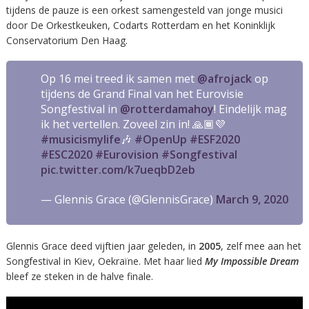
tijdens de pauze is een orkest samengesteld van jonge musici
door De Orkestkeuken, Codarts Rotterdam en het Koninklijk
Conservatorium Den Haag.
Op 16 mei treed ik samen met
@afrojack
op
tijdens de Grand Final van het Eurovisie
Songfestival in
@rotterdamahoy
! Eindelijk mag
ik het vertellen. Zoveel zin in! 🙏🏾💜
#musicismylife
🎶
#OpenUp
#ESF2020
#ESC2020
#Eurovision
#Songfestival
pic.twitter.com/k7ueqbD2eb
— Glennis Grace (@GlennisGrace)
March 9, 2020
Glennis Grace deed vijftien jaar geleden, in
2005
, zelf mee aan het
Songfestival in Kiev, Oekraïne. Met haar lied
My Impossible Dream
bleef ze steken in de halve finale.