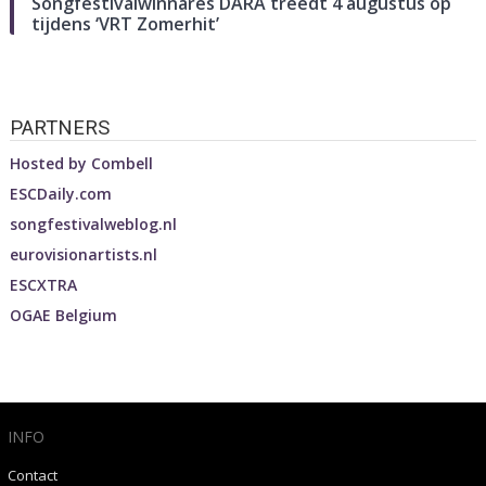
Songfestivalwinnares DARA treedt 4 augustus op
tijdens ‘VRT Zomerhit’
PARTNERS
Hosted by
Combell
ESCDaily.com
songfestivalweblog.nl
eurovisionartists.nl
ESCXTRA
OGAE Belgium
INFO
Contact