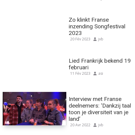
Zo klinkt Franse
inzending Songfestival
2023
20 Fév 2023
jvb
Lied Frankrijk bekend 19
februari
11 Fév 2023
asi
Interview met Franse
deelnemers: ‘Dankzij taal
toon je diversiteit van je
land’
20 Avr 2022
jvb