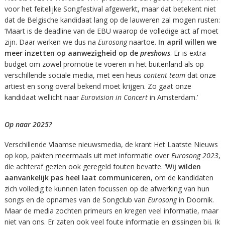
voor het feitelijke Songfestival afgewerkt, maar dat betekent niet
dat de Belgische kandidaat lang op de lauweren zal mogen rusten:
‘Maart is de deadline van de EBU waarop de volledige act af moet
zijn. Daar werken we dus na
Eurosong
naartoe.
In april willen we
meer inzetten op aanwezigheid op de
preshows
. Er is extra
budget om zowel promotie te voeren in het buitenland als op
verschillende sociale media, met een heus
content team
dat onze
artiest en song overal bekend moet krijgen. Zo gaat onze
kandidaat wellicht naar
Eurovision in Concert
in Amsterdam.’
Op naar 2025?
Verschillende Vlaamse nieuwsmedia, de krant Het Laatste Nieuws
op kop, pakten meermaals uit met informatie over
Eurosong 2023
,
die achteraf gezien ook geregeld fouten bevatte. ‘
Wij wilden
aanvankelijk pas heel laat communiceren
, om de kandidaten
zich volledig te kunnen laten focussen op de afwerking van hun
songs en de opnames van de Songclub van
Eurosong
in Doornik.
Maar de media zochten primeurs en kregen veel informatie, maar
niet van ons. Er zaten ook veel foute informatie en gissingen bij. Ik