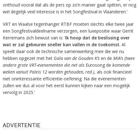
onthoud vooral dat als de pers op zo’n manier gaat spitten, er nog
wel degelijk veel interesse is in het Songfestival in Vlaanderen.’
VRT en Waalse tegenhanger RTBF moeten slechts elke twee jaar
een Songfestivaldeelname verzorgen, een luxepositie waar Gerrit
Kerremans zich bewust van is: ‘
Ik hoop dat de beslissing over
wat er zal gebeuren sneller kan vallen in de toekomst
. Al
speelt daar ook de technische samenwerking mee die we nu
hebben opgezet met het
Gala van de Gouden K’s
en de
MIA’s
(twee
andere grote VRT-evenementen die net als
Eurosong de
komende
weken vanuit Paleis 12 worden gehouden, red.)
, als ook financieel
niet oninteressante efficiëntie-oefening. Na die evenementen
zullen we dus al voor het eerst kunnen kijken naar een mogelijk
vervolg in 2025.’
ADVERTENTIE