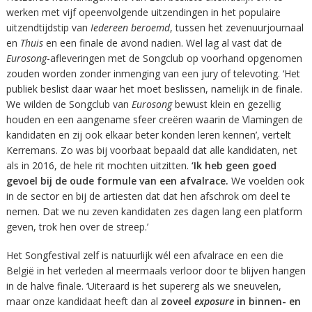
werken met vijf opeenvolgende uitzendingen in het populaire
uitzendtijdstip van
Iedereen beroemd
, tussen het zevenuurjournaal
en
Thuis
en een finale de avond nadien. Wel lag al vast dat de
Eurosong
-afleveringen met de Songclub op voorhand opgenomen
zouden worden zonder inmenging van een jury of televoting. ‘Het
publiek beslist daar waar het moet beslissen, namelijk in de finale.
We wilden de Songclub van
Eurosong
bewust klein en gezellig
houden en een aangename sfeer creëren waarin de Vlamingen de
kandidaten en zij ook elkaar beter konden leren kennen’, vertelt
Kerremans. Zo was bij voorbaat bepaald dat alle kandidaten, net
als in 2016, de hele rit mochten uitzitten.
‘Ik heb geen goed
gevoel bij de oude formule van een afvalrace.
We voelden ook
in de sector en bij de artiesten dat dat hen afschrok om deel te
nemen. Dat we nu zeven kandidaten zes dagen lang een platform
geven, trok hen over de streep.’
Het Songfestival zelf is natuurlijk wél een afvalrace en een die
België in het verleden al meermaals verloor door te blijven hangen
in de halve finale. ‘Uiteraard is het supererg als we sneuvelen,
maar onze kandidaat heeft dan al
zoveel
exposure
in binnen- en