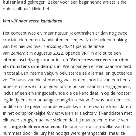
buitenland
gekregen. Zeker voor een beginnende artiest is die
onbetaalbaar’, klinkt het.
Van vijf naar zeven kandidaten
Het concept was er, maar natuurlijk ontbraken er dan nog twee
cruciale elementen: kandidaten en liedjes. Na de bekendmaking
van het nieuws over
Eurosong 2023
tijdens de finale
van
Zomerhit
in augustus 2022, opende VRT in alle stilte een
interne inschrijving voor artiesten. ‘
Geïnteresseerden stuurden
elk minstens drie demo’s in
. We ontvingen er een paar honderd
in totaal. Een interne vakjury beluisterde ze allemaal en quoteerde
ze. Op basis van die stemming was er een shortlist van een tiental
artiesten die we uitnodigden om te polsen naar hun engagement,
inclusief een ervaringsdeskunde die de kandidaat in op de rooster
legde tijdens een onaangekondigd interview. Er was ook een live-
auditie om te peilen naar de vocale kwaliteiten van de kandidaten.
In het oorspronkelijke
format
waren er slechts vijf kandidaten met
elk twee songs, maar we stelden dat bij naar zeven omwille van
het
hoge deelnemersniveau
. De artiesten wisten welke van hun
nummers door de jury het hoogst werd gerangschikt, maar ze