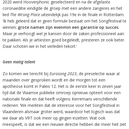
2020 werd Hooverphonic geselecteerd en na de afgelaste
coronaeditie eindigde de groep met een andere zangeres en het
lied
The Wrong Place
uiteindelijk pas 19e in de finale in Rotterdam.
‘Ik heb geleerd dat er geen formule bestaat om het Songfestival te
winnen;
grote namen zijn evenmin een garantie op succes
.
Maar je verhoogt wel je kansen door de zaken professioneel aan
te pakken. Als je artiesten goed begeleidt, presteren ze ook beter.
Daar schoten we in het verleden tekort.’
Geen matig talent
Zo komen we terecht bij
Eurosong 2023
, de preselectie waar al
maanden over gesproken wordt en die morgen tot een
apotheose komt in Paleis 12. Het is de eerste keer in zeven jaar
tijd dat de Vlaamse publieke omroep opnieuw opteert voor een
nationale finale en dat heeft volgens Kerremans verschillende
redenen: ‘We merkten dat de interesse voor het Songfestival in
Vlaanderen alsmaar groter werd, waardoor het logisch was dat
we daar als VRT ook meer op gingen inzetten. Wat ook
meespeelt, is dat we een nieuwe directie hebben die meer heil ziet