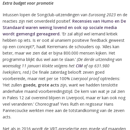
Extra budget voor promotie
Intussen lopen de Songclub-uitzendingen van
Eurosong 2023
en de
reacties zijn niet onverdeeld positief.
Recensies van Humo en De
Standaard waren weinig lovend en ook op sociale media
wordt gemengd gereageerd.
‘Er zal altijd wel iemand kritiek
hebben op iets. Is er ooit al unaniem positieve feedback geweest
op een concept?’, haalt Kerremans de schouders op. ‘Alles kan
beter, maar we zien dat er bijna 800.000 mensen kijken. Het
programma blijkt dus wel aan te slaan.’
(De derde uitzending van
woensdag 11 januari klokte volgens het
CIM
af op 631.980
livekijkers, red.)
De finale zaterdag belooft zeven goed
voorbereide, maar niet per se 100%
Liverpool proof
optredens:
‘Het zullen
goede, grote acts
zijn, want we hadden tenslotte
anderhalve maand voorbereidingstijd. De kern van wat je zal zien
in Paleis 12 zal overeind blijven in Liverpool, maar er kan ook nog
veel veranderen.’ Choreograaf Yves Ruth en regisseur Hans
Pannecoucke werkten mee aan de totstandkoming van de zeven
acts.
Net als in 2016 wordt de VRT-preselectie een goede vijf maanden