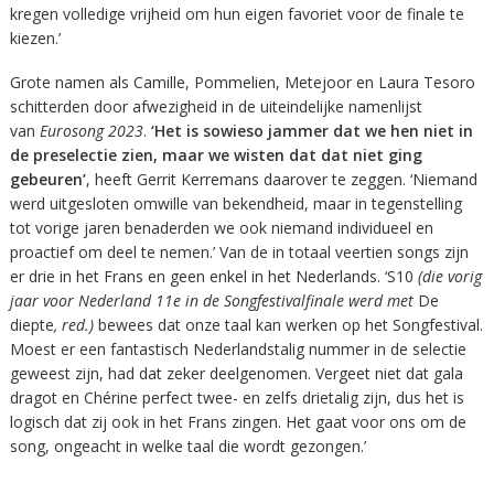
kregen volledige vrijheid om hun eigen favoriet voor de finale te
kiezen.’
Grote namen als Camille, Pommelien, Metejoor en Laura Tesoro
schitterden door afwezigheid in de uiteindelijke namenlijst
van
Eurosong 2023
.
‘Het is sowieso jammer dat we hen niet in
de preselectie zien, maar we wisten dat dat niet ging
gebeuren’
, heeft Gerrit Kerremans daarover te zeggen. ‘Niemand
werd uitgesloten omwille van bekendheid, maar in tegenstelling
tot vorige jaren benaderden we ook niemand individueel en
proactief om deel te nemen.’ Van de in totaal veertien songs zijn
er drie in het Frans en geen enkel in het Nederlands. ‘S10
(die vorig
jaar voor Nederland 11e in de Songfestivalfinale werd met
De
diepte
, red.
)
bewees dat onze taal kan werken op het Songfestival.
Moest er een fantastisch Nederlandstalig nummer in de selectie
geweest zijn, had dat zeker deelgenomen. Vergeet niet dat gala
dragot en Chérine perfect twee- en zelfs drietalig zijn, dus het is
logisch dat zij ook in het Frans zingen. Het gaat voor ons om de
song, ongeacht in welke taal die wordt gezongen.’