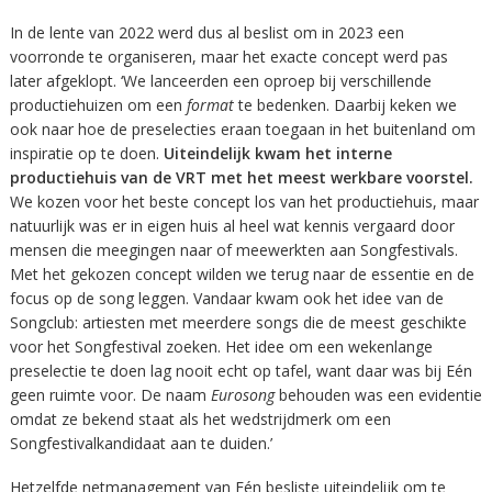
In de lente van 2022 werd dus al beslist om in 2023 een
voorronde te organiseren, maar het exacte concept werd pas
later afgeklopt. ‘We lanceerden een oproep bij verschillende
productiehuizen om een
format
te bedenken. Daarbij keken we
ook naar hoe de preselecties eraan toegaan in het buitenland om
inspiratie op te doen.
Uiteindelijk kwam het interne
productiehuis van de VRT met het meest werkbare voorstel.
We kozen voor het beste concept los van het productiehuis, maar
natuurlijk was er in eigen huis al heel wat kennis vergaard door
mensen die meegingen naar of meewerkten aan Songfestivals.
Met het gekozen concept wilden we terug naar de essentie en de
focus op de song leggen. Vandaar kwam ook het idee van de
Songclub: artiesten met meerdere songs die de meest geschikte
voor het Songfestival zoeken. Het idee om een wekenlange
preselectie te doen lag nooit echt op tafel, want daar was bij Eén
geen ruimte voor. De naam
Eurosong
behouden was een evidentie
omdat ze bekend staat als het wedstrijdmerk om een
Songfestivalkandidaat aan te duiden.’
Hetzelfde netmanagement van Eén besliste uiteindelijk om te