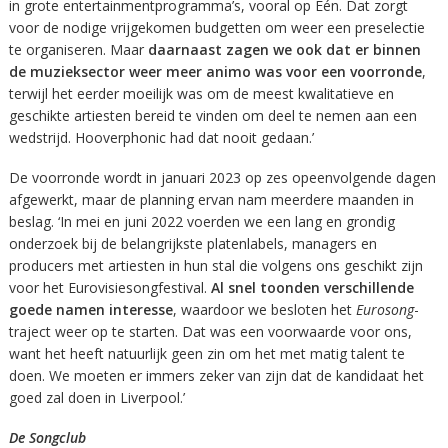
in grote entertainmentprogramma’s, vooral op Eén. Dat zorgt
voor de nodige vrijgekomen budgetten om weer een preselectie
te organiseren. Maar
daarnaast zagen we ook dat er binnen
de muzieksector weer meer animo was voor een voorronde
,
terwijl het eerder moeilijk was om de meest kwalitatieve en
geschikte artiesten bereid te vinden om deel te nemen aan een
wedstrijd. Hooverphonic had dat nooit gedaan.’
De voorronde wordt in januari 2023 op zes opeenvolgende dagen
afgewerkt, maar de planning ervan nam meerdere maanden in
beslag. ‘In mei en juni 2022 voerden we een lang en grondig
onderzoek bij de belangrijkste platenlabels, managers en
producers met artiesten in hun stal die volgens ons geschikt zijn
voor het Eurovisiesongfestival.
Al snel toonden verschillende
goede namen interesse
, waardoor we besloten het
Eurosong
-
traject weer op te starten. Dat was een voorwaarde voor ons,
want het heeft natuurlijk geen zin om het met matig talent te
doen. We moeten er immers zeker van zijn dat de kandidaat het
goed zal doen in Liverpool.’
De Songclub