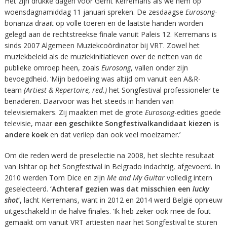
Het zijn drukke dagen voor Gerrit Kerremans als we hem op
woensdagnamiddag 11 januari spreken. De zesdaagse
Eurosong
-
bonanza draait op volle toeren en de laatste handen worden
gelegd aan de rechtstreekse finale vanuit Paleis 12. Kerremans is
sinds 2007 Algemeen Muziekcoördinator bij VRT. Zowel het
muziekbeleid als de muziekinitiatieven over de netten van de
publieke omroep heen, zoals
Eurosong
, vallen onder zijn
bevoegdheid. ‘Mijn bedoeling was altijd om vanuit een A&R-
team
(Artiest & Repertoire, red.)
het Songfestival professioneler te
benaderen. Daarvoor was het steeds in handen van
televisiemakers. Zij maakten met de grote
Eurosong
-edities goede
televisie, maar
een geschikte Songfestivalkandidaat kiezen is
andere koek
en dat verliep dan ook veel moeizamer.’
Om die reden werd de preselectie na 2008, het slechte resultaat
van Ishtar op het Songfestival in Belgrado indachtig, afgevoerd. In
2010 werden Tom Dice en zijn
Me and My Guitar
volledig intern
geselecteerd.
‘Achteraf gezien was dat misschien een
lucky
shot
‘,
lacht Kerremans, want in 2012 en 2014 werd België opnieuw
uitgeschakeld in de halve finales. ‘Ik heb zeker ook mee de fout
gemaakt om vanuit VRT artiesten naar het Songfestival te sturen