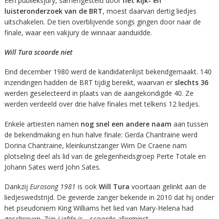
Een publieksjury, samengesteld door
het kijk- en
luisteronderzoek van de BRT
, moest daarvan dertig liedjes
uitschakelen. De tien overblijvende songs gingen door naar de
finale, waar een vakjury de winnaar aanduidde.
Will
Tura
scoorde
niet
Eind december 1980 werd de kandidatenlijst bekendgemaakt. 140
inzendingen hadden de BRT tijdig bereikt, waarvan er
slechts 36
werden geselecteerd in plaats van de aangekondigde 40. Ze
werden verdeeld over drie halve finales met telkens 12 liedjes.
Enkele artiesten namen
nog snel een andere naam
aan tussen
de bekendmaking en hun halve finale: Gerda Chantraine werd
Dorina Chantraine, kleinkunstzanger Wim De Craene nam
plotseling deel als lid van de gelegenheidsgroep Perte Totale en
Johann Sates werd John Sates.
Dankzij
Eurosong 1981
is ook
Will Tura
voortaan gelinkt aan de
liedjeswedstrijd. De gevierde zanger bekende in 2010 dat hij onder
het pseudoniem King Williams het lied van Mary-Helena had
geschreven. Zijn
Liefde is…
scoorde allerminst.