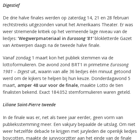
Digestief
De drie halve finales werden op zaterdag 14, 21 en 28 februari
rechtstreeks uitgezonden vanuit het Amerikaans Theater. Er was
weer striemende kritiek op het vermeende lage niveau van de
liedjes:
‘Wegwerpmateriaal in
Eurosong ’81’
blokletterde Gazet
van Antwerpen daags na de tweede halve finale.
Vanaf zondag 1 maart kon het publiek stemmen via de
lottoformulieren. Die avond zond BRT1 in primetime
Eurosong
1981 – Digest
uit, waarin van alle 36 liedjes één minuut getoond
werd om de kijkers te helpen bij hun keuze. Donderdagavond 5
maart,
amper 48 uur voor de finale
, maakte Lotto de tien
finalisten bekend. Exact 184.052 stemformulieren waren geteld.
Liliane Saint-Pierre tweede
In de finale was er, net als twee jaar eerder, geen vorm van
publieksstemming meer. Een vakjury bepaalde de uitslag. Om niet
weer hetzelfde debacle te krijgen met juryleden die openlijk liedjes
boycotten, maakte de juryvoorzitter aan het einde van de finale