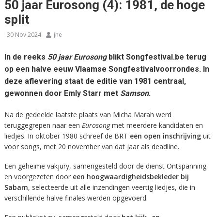
50 jaar Eurosong (4): 1981, de hoge
split
30 Nov 2024
jhe
In de reeks
50 jaar Eurosong
blikt Songfestival.be terug
op een halve eeuw Vlaamse Songfestivalvoorrondes. In
deze aflevering staat de editie van 1981 centraal,
gewonnen door Emly Starr met
Samson
.
Na de gedeelde laatste plaats van Micha Marah werd
teruggegrepen naar een
Eurosong
met meerdere kandidaten en
liedjes. In oktober 1980 schreef de BRT
een open
inschrijving
uit
voor songs, met 20 november van dat jaar als deadline.
Een geheime vakjury, samengesteld door de dienst Ontspanning
en voorgezeten door
een hoogwaardigheidsbekleder bij
Sabam
, selecteerde uit alle inzendingen veertig liedjes, die in
verschillende halve finales werden opgevoerd.