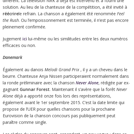
différent. La télévision NRK a déjà est intervenu et a fourni une
solution. Au lieu de la chanteuse de la compétition, a été invité à
réécrire
le refrain. La chanson a également été renommée
Feel
the Rush
. Ou l’empoissonnement est terminée, il n’est pas encore
pleinement confirmée.
Jugement
ici
lui-même ou les similitudes entre les deux numéros
efficaces ou non.
Danemark
Également au danois
Melodi Grand Prix
, il y a un cheveu dans le
beurre. Chanteuse Anja Nissen participeraient normalement dans
la ronde préliminaire avec la chanson
Never Alone
, rédigée par ex-
gagnant
Gunnar Forest
. Maintenant il s’avère que la forêt
Never
Alone
déjà a apporté onze fois lors des représentations,
également avant le 1er septembre 2015. C’est la date limite qui
propose de l’UER pour quelles chansons pour la prochaine
Eurovision de la chanson concours pas publiquement peut
paraître comme single.