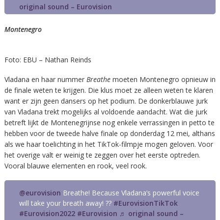
original sound – Eurovision
Montenegro
Foto: EBU – Nathan Reinds
Vladana en haar nummer
Breathe
moeten Montenegro opnieuw in
de finale weten te krijgen. Die klus moet ze alleen weten te klaren
want er zijn geen dansers op het podium. De donkerblauwe jurk
van Vladana trekt mogelijks al voldoende aandacht. Wat die jurk
betreft lijkt de Montenegrijnse nog enkele verrassingen in petto te
hebben voor de tweede halve finale op donderdag 12 mei, althans
als we haar toelichting in het TikTok-filmpje mogen geloven. Voor
het overige valt er weinig te zeggen over het eerste optreden.
Vooral blauwe elementen en rook, veel rook.
@eurovision
Breathe! Because Vladana’s powerful voice
will take your breath away! ??
#EurovisionTikTok
#Eurovision2022
#Eurovision
♬ original sound –