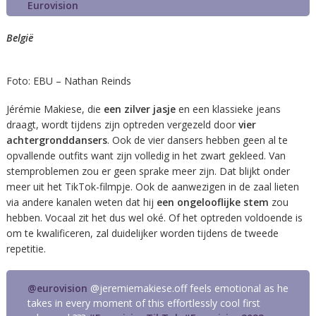
Eurovision
België
Foto: EBU – Nathan Reinds
Jérémie Makiese, die
een zilver jasje
en een klassieke jeans
draagt, wordt tijdens zijn optreden vergezeld door
vier
achtergronddansers
. Ook de vier dansers hebben geen al te
opvallende outfits want zijn volledig in het zwart gekleed. Van
stemproblemen zou er geen sprake meer zijn. Dat blijkt onder
meer uit het TikTok-filmpje. Ook de aanwezigen in de zaal lieten
via andere kanalen weten dat hij
een ongelooflijke stem
zou
hebben. Vocaal zit het dus wel oké. Of het optreden voldoende is
om te kwalificeren, zal duidelijker worden tijdens de tweede
repetitie.
@eurovision
@jeremiemakiese.off feels emotional as he
takes in every moment of this effortlessly cool first