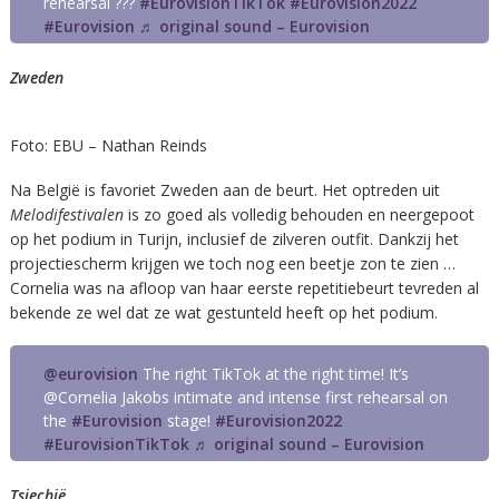
rehearsal ???
#EurovisionTikTok
#Eurovision2022
#Eurovision
♬ original sound – Eurovision
Zweden
Foto: EBU – Nathan Reinds
Na België is favoriet Zweden aan de beurt. Het optreden uit
Melodifestivalen
is zo goed als volledig behouden en neergepoot
op het podium in Turijn, inclusief de zilveren outfit. Dankzij het
projectiescherm krijgen we toch nog een beetje zon te zien …
Cornelia was na afloop van haar eerste repetitiebeurt tevreden al
bekende ze wel dat ze wat gestunteld heeft op het podium.
@eurovision
The right TikTok at the right time! It’s
@Cornelia Jakobs intimate and intense first rehearsal on
the
#Eurovision
stage!
#Eurovision2022
#EurovisionTikTok
♬ original sound – Eurovision
Tsjechië