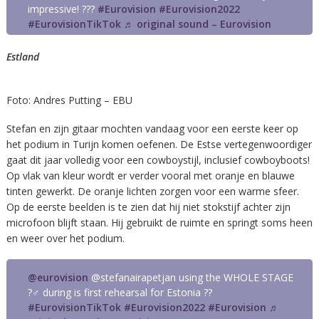
impressive! ???
#Eurovision
#Eurovision2022
#EurovisionTikTok
♬ original sound – Eurovision
Estland
Foto: Andres Putting – EBU
Stefan en zijn gitaar mochten vandaag voor een eerste keer op
het podium in Turijn komen oefenen. De Estse vertegenwoordiger
gaat dit jaar volledig voor een cowboystijl, inclusief cowboyboots!
Op vlak van kleur wordt er verder vooral met oranje en blauwe
tinten gewerkt. De oranje lichten zorgen voor een warme sfeer.
Op de eerste beelden is te zien dat hij niet stokstijf achter zijn
microfoon blijft staan. Hij gebruikt de ruimte en springt soms heen
en weer over het podium.
@eurovision
@stefanairapetjan using the WHOLE STAGE
?‍♂️ during is first rehearsal for Estonia ??
#EurovisionTikTok
#Eurovision2022
#Eurovision
♬