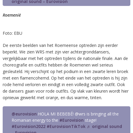
original sound – Eurovision
Roemenië
Foto: EBU
De eerste beelden van het Roemeense optreden zijn eerder
beperkt. We zien WRS met zijn vier achtergronddansers,
vergelijkbaar met het optreden tijdens de nationale finale. Aan de
choreografie en outfits hebben de Roemenen wel serieus
gesleuteld. Hij verschijnt op het podium in een zwarte leren broek
met een flamencohemd. Op het einde van het optreden is hij zijn
rode hemd verloren en eindigt in een volledig zwarte outfit. Ook
de dansers gaan voor rode outfits. Op vlak van kleuren wordt hier
opnieuw gewerkt met oranje, en dus warme, tinten.
@eurovision
HOLA MI BEBEBÉ! @wrs is bringing all the
Romanian energy to the
#Eurovision
stage!
#Eurovision2022
#EurovisionTikTok
♬ original sound
– Eurovision