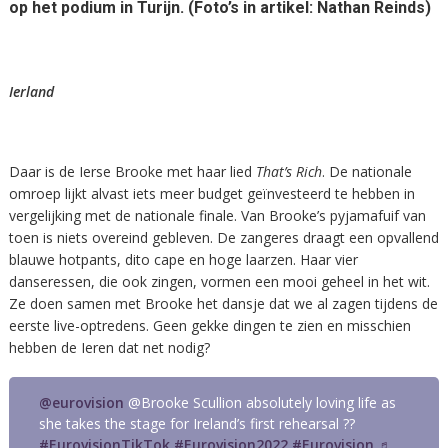
op het podium in Turijn. (Foto’s in artikel: Nathan Reinds)
Ierland
Daar is de Ierse Brooke met haar lied
That’s Rich
. De nationale
omroep lijkt alvast iets meer budget geïnvesteerd te hebben in
vergelijking met de nationale finale. Van Brooke’s pyjamafuif van
toen is niets overeind gebleven. De zangeres draagt een opvallend
blauwe hotpants, dito cape en hoge laarzen. Haar vier
danseressen, die ook zingen, vormen een mooi geheel in het wit.
Ze doen samen met Brooke het dansje dat we al zagen tijdens de
eerste live-optredens. Geen gekke dingen te zien en misschien
hebben de Ieren dat net nodig?
@eurovision
@Brooke Scullion absolutely loving life as
she takes the stage for Ireland’s first rehearsal ??
#EurovisionTikTok
#Eurovision2022
#Eurovision
♬