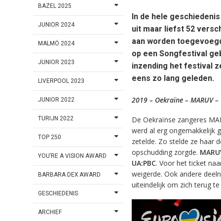
BAZEL 2025
In de hele geschiedenis
JUNIOR 2024
uit maar liefst 52 versc
aan worden toegevoegd. 
MALMÖ 2024
op een Songfestival geb
JUNIOR 2023
inzending het festival z
eens zo lang geleden.
LIVERPOOL 2023
2019 – Oekraïne – MARUV –
JUNIOR 2022
TURIJN 2022
De Oekraïnse zangeres MAR
werd al erg ongemakkelijk g
TOP 250
zetelde. Zo stelde ze haar d
opschudding zorgde.
MARUV
YOU’RE A VISION AWARD
UA:PBC
. Voor het ticket na
weigerde. Ook andere dee
BARBARA DEX AWARD
uiteindelijk om zich terug t
GESCHIEDENIS
ARCHIEF