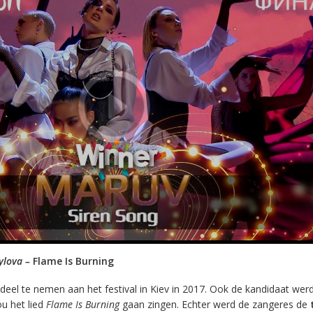
ylova –
Flame Is Burning
deel te nemen aan het festival in Kiev in 2017. Ook de kandidaat werd 
u het lied
Flame Is Burning
gaan zingen. Echter werd de zangeres de