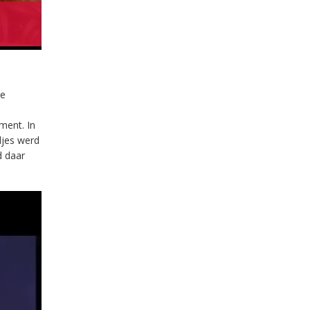
de
ment. In
djes werd
d daar