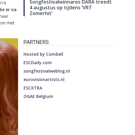
Songfestivalwinnares DARA treedt
014
4 augustus op tijdens ‘VRT
ie er na
Zomerhit’
 maar
abon met
PARTNERS
Hosted by
Combell
ESCDaily.com
songfestivalweblog.nl
eurovisionartists.nl
ESCXTRA
OGAE Belgium