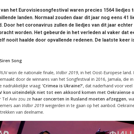
 van het Eurovisiesongfestival waren precies 1564 liedjes 
hillende landen. Normaal zouden daar dit jaar nog eens 41 li
Door het coronavirus zullen de liedjes van dit jaar echter
racht worden. Het gebeurde in het verleden al vaker dat e
elf nooit haalde door opvallende redenen. De laatste keer is
Siren Song
UV won de nationale finale,
Vidbir 2019
, in het Oost-Europese land. 
emaakt door de winnares van het Songfestival in 2016, Jamala, die in 
e nadrukkelijke vraag:
‘Crimea is Ukraine?’
, dat naderhand voor veel
 kon uiteindelijk niet tot een akkoord komen met Oekraïense
ar Tel Aviv zou ze
haar concerten in Rusland moeten afzeggen
, wa
lnemers aan
Vidbir 2019
weigerden in te gaan op het aanbod. Oekraïn
e trekken van deelname.