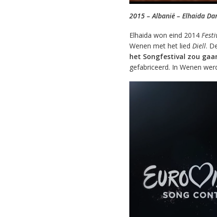
2015 – Albanië – Elhaida Dan
Elhaida won eind 2014
Festi
Wenen met het lied
Diell
. D
het Songfestival zou gaan
gefabriceerd. In Wenen wer