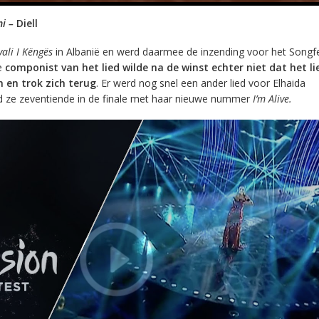
i –
Diell
vali I Këngës
in Albanië en werd daarmee de inzending voor het Songfes
e
componist van het lied wilde na de winst echter niet dat het li
 en trok zich terug
. Er werd nog snel een ander lied voor Elhaida
d ze zeventiende in de finale met haar nieuwe nummer
I’m Alive.