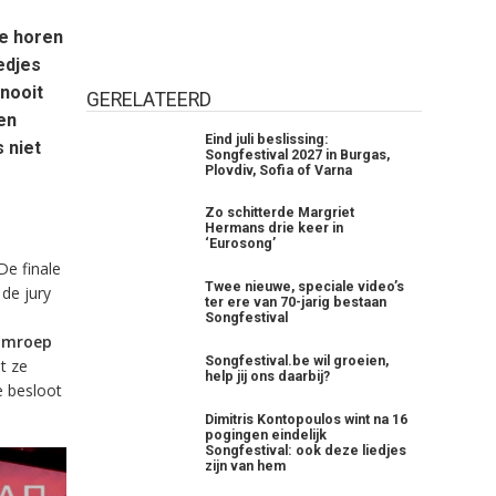
te horen
edjes
 nooit
GERELATEERD
en
Eind juli beslissing:
 niet
Songfestival 2027 in Burgas,
Plovdiv, Sofia of Varna
Zo schitterde Margriet
Hermans drie keer in
‘Eurosong’
De finale
Twee nieuwe, speciale video’s
de jury
ter ere van 70-jarig bestaan
Songfestival
 omroep
Songfestival.be wil groeien,
t ze
help jij ons daarbij?
e besloot
Dimitris Kontopoulos wint na 16
pogingen eindelijk
Songfestival: ook deze liedjes
zijn van hem