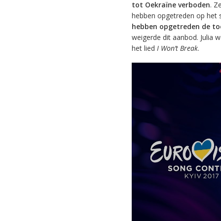
tot Oekraïne verboden
. Z
hebben opgetreden op het s
hebben opgetreden de t
weigerde dit aanbod. Julia 
het lied
I Won’t Break
.