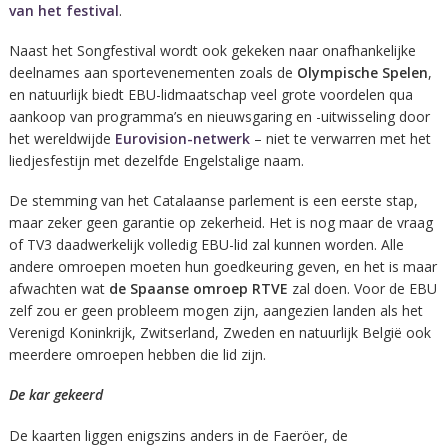
van het festival
.
Naast het Songfestival wordt ook gekeken naar onafhankelijke
deelnames aan sportevenementen zoals de
Olympische Spelen
,
en natuurlijk biedt EBU-lidmaatschap veel grote voordelen qua
aankoop van programma’s en nieuwsgaring en -uitwisseling door
het wereldwijde
Eurovision-netwerk
– niet te verwarren met het
liedjesfestijn met dezelfde Engelstalige naam.
De stemming van het Catalaanse parlement is een eerste stap,
maar zeker geen garantie op zekerheid. Het is nog maar de vraag
of TV3 daadwerkelijk volledig EBU-lid zal kunnen worden. Alle
andere omroepen moeten hun goedkeuring geven, en het is maar
afwachten wat
de Spaanse omroep RTVE
zal doen. Voor de EBU
zelf zou er geen probleem mogen zijn, aangezien landen als het
Verenigd Koninkrijk, Zwitserland, Zweden en natuurlijk België ook
meerdere omroepen hebben die lid zijn.
De kar gekeerd
De kaarten liggen enigszins anders in de Faeröer, de