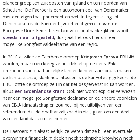
eilandengroep ten zuidoosten van IJsland en ten noorden van
Schotland. De Faeröer is een autonoom deel van Denemarken
met een eigen taal, parlement en wet. In tegenstelling tot
Denemarken is de Faeröer bijvoorbeeld
geen lid van de
Europese Unie
. Een referendum voor onafhankelijkheid wordt
steeds maar uitgesteld
, dus gaat het ook hier om een
mogelijke Songfestivaldeelname van een regio.
In 2010 al wilde de Faeröerse omroep
Kringvarp Føroya
EBU-lid
worden, maar toen kreeg ze het deksel op de neus. Enkel
omroepen van onafhankelijke landen kunnen aanspraak maken
op lidmaatschap, klonk het. Intussen is de kar volledig gekeerd: de
EBU lichtte de omroep zelf in dat het desgewenst lid kan worden,
aldus
een Groenlandse krant
. Ook hier wordt expliciet verwezen
naar een mogelijke Songfestivaldeelname en de andere voordelen
van EBU-lidmaatschap en zou het, bij het uitblijven van een
referendum dat de onafhankelijkheid inleidt, gaan om een deel
van een land dat zou deelnemen.
De Faeröers zijn alvast eerlijk: ze weten dat ze bij een eventuele
overwinning financiële middelen noch technische knowhow noch