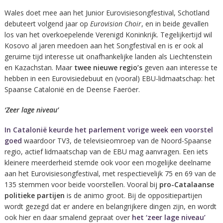
Wales doet mee aan het Junior Eurovisiesongfestival, Schotland
debuteert volgend jaar op
Eurovision Choir
, en in beide gevallen
los van het overkoepelende Verenigd Koninkrijk. Tegelijkertijd wil
Kosovo al jaren meedoen aan het Songfestival en is er ook al
geruime tijd interesse uit onafhankelijke landen als Liechtenstein
en Kazachstan. Maar
twee nieuwe regio’s
geven aan interesse te
hebben in een Eurovisiedebuut en (vooral) EBU-lidmaatschap: het
Spaanse Catalonië en de Deense Faeröer.
‘Zeer lage niveau’
In Catalonië keurde het parlement vorige week een voorstel
goed
waardoor TV3, de televisieomroep van de Noord-Spaanse
regio, actief lidmaatschap van de EBU mag aanvragen. Een iets
kleinere meerderheid stemde ook voor een mogelijke deelname
aan het Eurovisiesongfestival, met respectievelijk 75 en 69 van de
135 stemmen voor beide voorstellen. Vooral bij
pro-Catalaanse
politieke partijen
is de animo groot. Bij de oppositiepartijen
wordt gezegd dat er andere en belangrijkere dingen zijn, en wordt
ook hier en daar smalend gepraat over
het ‘zeer lage niveau’