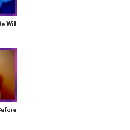
e Will
Before