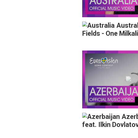
Austral
Fields - One Milkal
Azer
feat. Ilkin Dovlato