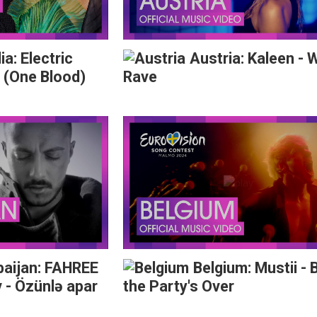
ia: Electric
Austria: Kaleen - W
i (One Blood)
Rave
baijan: FAHREE
Belgium: Mustii - 
v - Özünlə apar
the Party's Over