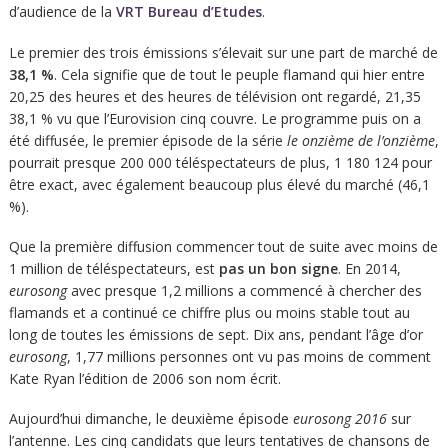
d’audience de la
VRT Bureau d’Etudes
.
Le premier des trois émissions s’élevait sur une part de marché de
38,1 %
. Cela signifie que de tout le peuple flamand qui hier entre
20,25 des heures et des heures de télévision ont regardé, 21,35
38,1 % vu que l’Eurovision cinq couvre. Le programme puis on a
été diffusée, le premier épisode de la série
le onzième de l’onzième
,
pourrait presque 200 000 téléspectateurs de plus, 1 180 124 pour
être exact, avec également beaucoup plus élevé du marché (46,1
%).
Que la première diffusion commencer tout de suite avec moins de
1 million de téléspectateurs, est
pas un bon signe
. En 2014,
eurosong
avec presque 1,2 millions a commencé à chercher des
flamands et a continué ce chiffre plus ou moins stable tout au
long de toutes les émissions de sept. Dix ans, pendant l’âge d’or
eurosong
, 1,77 millions personnes ont vu pas moins de comment
Kate Ryan l’édition de 2006 son nom écrit.
Aujourd’hui dimanche, le deuxième épisode
eurosong 2016
sur
l’antenne. Les cinq candidats que leurs tentatives de chansons de