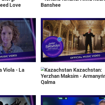
Need Love
Banshee
a Viola - La
Kazachstan:
Yerzhan Maksim - Armanyń
Qalma