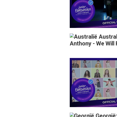
Austral
Anthony - We Will 
Georgië: