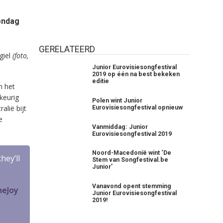
ondag
GERELATEERD
giel
(foto,
Junior Eurovisiesongfestival
2019 op één na best bekeken
editie
n het
keurig
Polen wint Junior
lië bijt
Eurovisiesongfestival opnieuw
e
Vanmiddag: Junior
Eurovisiesongfestival 2019
Noord-Macedonië wint ‘De
hey’ll
Stem van Songfestival.be
Junior’
Vanavond opent stemming
eJoy
Junior Eurovisiesongfestival
2019!