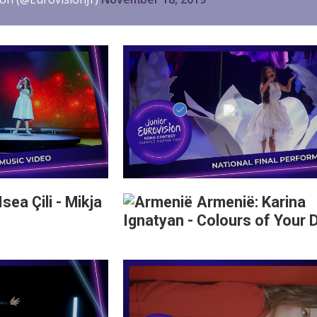
Isea Çili - Mikja
Armenië: Karina
Ignatyan - Colours of Your