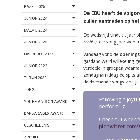
BAZEL 2025
De EBU heeft de volgo
JUNIOR 2024
zullen aantreden op het
MALMÖ 2024
De wedstrijd vindt dit jaar
rechts)
, die vorig jaar won 
JUNIOR 2023
Vandaag vond de
openings
LIVERPOOL 2023
gastland werd willekeurig g
JUNIOR 2022
verdeeld in groepen waarna
zondagnamiddag de spits af, 
TURIJN 2022
deelnemende songs vind je 
TOP 250
Following a joyfu
YOU’RE A VISION AWARD
perform! 🎉
BARBARA DEX AWARD
Check out when Y
pic.twitter.com/
GESCHIEDENIS
ARCHIEF
— Junior Eurovis