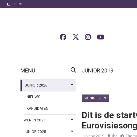
nl
fr
en
MENU
JUNIOR 2019
JUNIOR 2026
NIEUWS
JUNIOR 2019
KANDIDATEN
Dit is de star
WENEN 2026
Eurovisiesong
JUNIOR 2025
18 nov 2019
jhe
Thoma