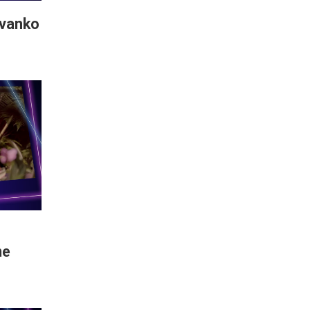
Ivanko
me