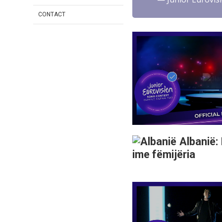
CONTACT
Albanië: 
ime fëmijëria