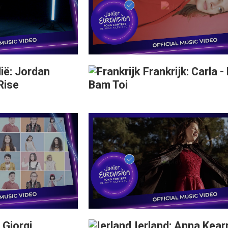
ië: Jordan
Frankrijk: Carla -
Rise
Bam Toi
 Giorgi
Ierland: Anna Kear