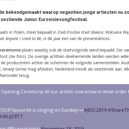
rde bekendgemaakt waarop negentien jonge artiesten nu z
 zestiende Junior Eurovisiesongfestival.
 plaats in Polen, meer bepaald in Zuid-Poolse stad Gliwice. Roksana Wę
met
Anyone I Used to Be
, is dit jaar een van de presentatrices.
ceremonie
plaats waarbij ook de startvolgorde werd bepaald. Die va
eloot (zie foto). De overige achttien deelnemende landen werden wille
 de producenten achter de schermen de volgorde samenstelden. Austra
terwijl Servië mag afsluiten. Nederland treedt als veertiende aan. All
hieronder terug.
l Opening Ceremony all our artists now know in what order t
OUR favourite is singing on Sunday! 👀
#JESC2019
#ShareTh
XcKLiJZ9T7
ion (@EurovisionJr)
November 18, 2019