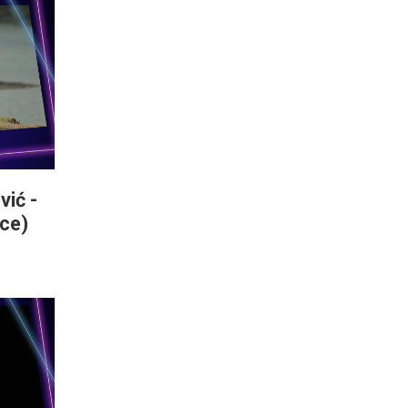
vić -
ice)