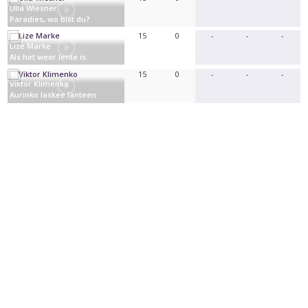
Ulla Wiesner
Paradies, wo bist du?
Germany
15
0
-
-
-
Lize Marke
Als het weer lente is
Belgium
15
0
-
-
-
Viktor Klimenko
Aurinko laskee länteen
Finland