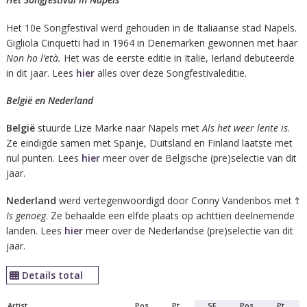
Het 10e Songfestival werd gehouden in de Italiaanse stad Napels.
Gigliola Cinquetti had in 1964 in Denemarken gewonnen met haar
Non ho l’età.
Het was de eerste editie in Italië, Ierland debuteerde
in dit jaar. Lees
hier
alles over deze Songfestivaleditie.
België en Nederland
België
stuurde Lize Marke naar Napels met
Als het weer lente is
.
Ze eindigde samen met Spanje, Duitsland en Finland laatste met
nul punten. Lees
hier
meer over de Belgische (pre)selectie van dit
jaar.
Nederland
werd vertegenwoordigd door Conny Vandenbos met
‘t
Is genoeg
. Ze behaalde een elfde plaats op achttien deelnemende
landen. Lees
hier
meer over de Nederlandse (pre)selectie van dit
jaar.
Details total
Artist
Pos
Pt.
SF
Pos
Pt.