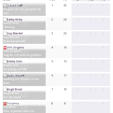
France Gall
1
32
-
-
-
Poupée de cire, poupée de
son
Luxembourg
2
26
-
-
-
Kathy Kirby
I Belong
United Kingdom
3
22
-
-
-
Guy Mardel
N'avoue jamais
France
4
16
-
-
-
Austria
Udo Jürgens
Sag ihr, ich lass sie grüßen
5
15
-
-
-
Bobby Solo
Se piangi, se ridi
Italy
Butch Moore
6
11
-
-
-
Walking the Streets in the
Rain
Ireland
7
10
-
-
-
Birgit Brüel
For din skyld
Denmark
8
8
-
-
-
Switzerland
Yovanna
Non, à jamais sans toi