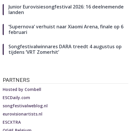
Junior Eurovisiesongfestival 2026: 16 deelnemende
landen
‘Supernova’ verhuist naar Xiaomi Arena, finale op 6
februari
Songfestivalwinnares DARA treedt 4 augustus op
tijdens ‘VRT Zomerhit’
PARTNERS
Hosted by
Combell
ESCDaily.com
songfestivalweblog.nl
eurovisionartists.nl
ESCXTRA
OGAE Belgium