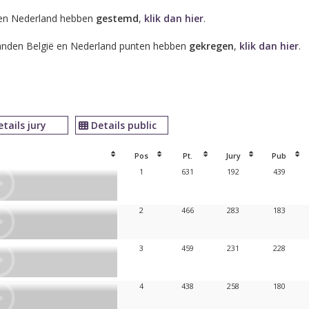
ë en Nederland hebben
gestemd
,
klik dan hier
.
 landen België en Nederland punten hebben
gekregen
,
klik dan hier
.
etails jury
Details public
Pos
Pt.
Jury
Pub
1
631
192
439
2
466
283
183
3
459
231
228
4
438
258
180