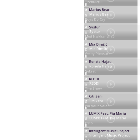
Trenuleţul
Marius Bear
Boys Do Cry
Systur
Með hækkandi sól
Mia Dimšić
Guilty Pleasure
Ronela Hajati
Sekret
REDDI
The Show
Citi Zēni
Eat your Salad
LUM!X Feat. Pia Maria
Halo
Intelligent Music Project