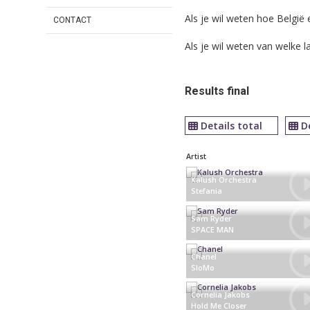
Als je wil weten hoe Belgi
CONTACT
Als je wil weten van welke
Results final
Details total
D
Artist
Kalush Orchestra
Stefania
Ukraine
Sam Ryder
SPACE MAN
United Kingdom
Chanel
SloMo
Spain
Cornelia Jakobs
Hold Me Closer