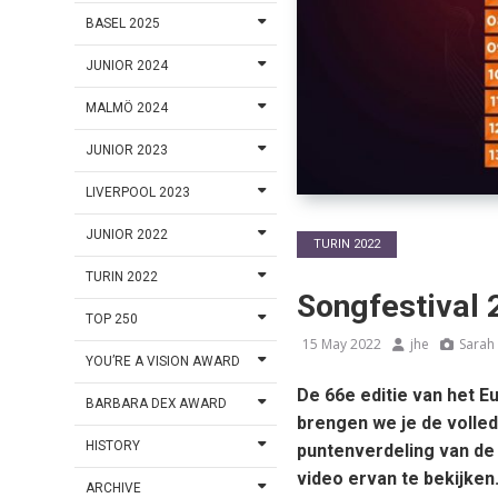
BASEL 2025
JUNIOR 2024
MALMÖ 2024
JUNIOR 2023
LIVERPOOL 2023
JUNIOR 2022
TURIN 2022
TURIN 2022
Songfestival 
TOP 250
15 May 2022
jhe
Sarah
YOU’RE A VISION AWARD
De 66e editie van het Eu
BARBARA DEX AWARD
brengen we je de volledi
HISTORY
puntenverdeling van de 
video ervan te bekijken
ARCHIVE