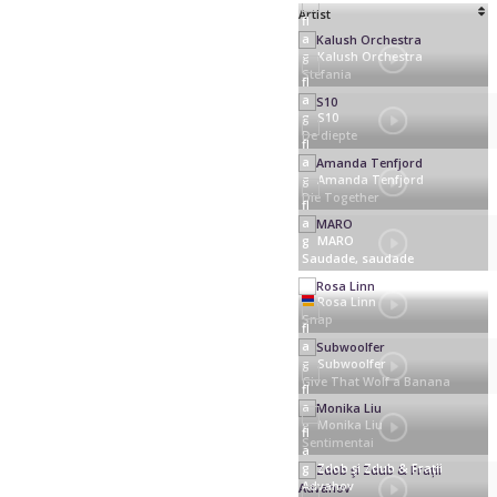
Artist
Kalush Orchestra
Stefania
S10
De diepte
Amanda Tenfjord
Die Together
MARO
Saudade, saudade
Rosa Linn
Snap
Subwoolfer
Give That Wolf a Banana
Monika Liu
Sentimentai
Zdob şi Zdub & Frații
Advahov