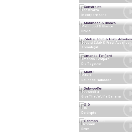
Sweden
Konstrakta
In corpore sano
Serbia
Mahmood & Blanco
Brividi
Italy
Zdob şi Zdub & Frații Advahov
Trenuleţul
Moldova
Amanda Tenfjord
Die Together
Greece
MARO
Saudade, saudade
Portugal
Subwoolfer
Give That Wolf a Banana
Norway
S10
De diepte
Netherlands
Ochman
River