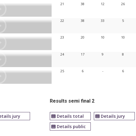
21
38
12
26
22
38
33
5
23
20
10
10
24
17
9
8
25
6
-
6
Results semi final 2
etails jury
Details total
Details jury
Details public