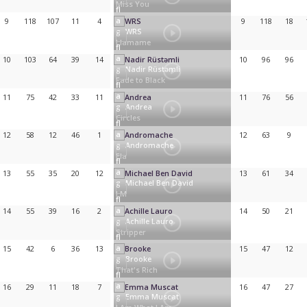
Miss You
9
118
107
11
4
9
118
18
WRS
Llamame
10
103
64
39
14
10
96
96
Nadir Rüstəmli
Fade to Black
11
75
42
33
11
11
76
56
Andrea
Circles
12
58
12
46
1
12
63
9
Andromache
Ela
13
55
35
20
12
13
61
34
Michael Ben David
I.M
14
55
39
16
2
14
50
21
Achille Lauro
Stripper
15
42
6
36
13
15
47
12
Brooke
That's Rich
16
29
11
18
7
16
47
27
Emma Muscat