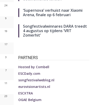
24
‘Supernova’ verhuist naar Xiaomi
Arena, finale op 6 februari
9
Songfestivalwinnares DARA treedt
4 augustus op tijdens ‘VRT
19
Zomerhit’
17
PARTNERS
3
Hosted by
Combell
7
ESCDaily.com
songfestivalweblog.nl
11
eurovisionartists.nl
ESCXTRA
23
OGAE Belgium