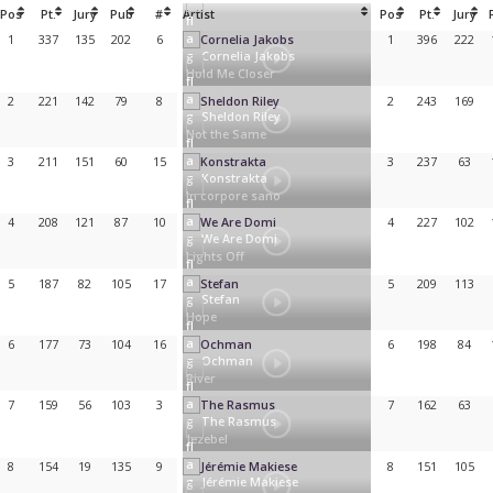
Pos
Pt.
Jury
Pub
#
Artist
Pos
Pt.
Jury
1
337
135
202
6
1
396
222
Cornelia Jakobs
Hold Me Closer
2
221
142
79
8
2
243
169
Sheldon Riley
Not the Same
3
211
151
60
15
3
237
63
Konstrakta
In corpore sano
4
208
121
87
10
4
227
102
We Are Domi
Lights Off
5
187
82
105
17
5
209
113
Stefan
Hope
6
177
73
104
16
6
198
84
Ochman
River
7
159
56
103
3
7
162
63
The Rasmus
Jezebel
8
154
19
135
9
8
151
105
Jérémie Makiese