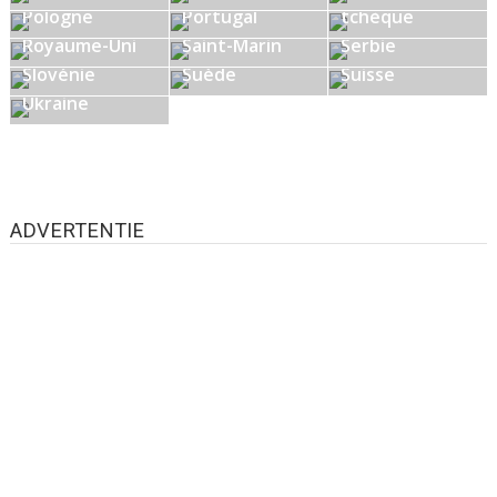
Pologne
Portugal
tchèque
Royaume-Uni
Saint-Marin
Serbie
Slovénie
Suède
Suisse
Ukraine
ADVERTENTIE