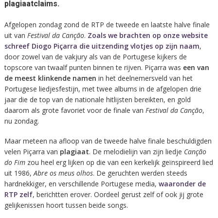
plagiaatclaims.
Afgelopen zondag zond de RTP de tweede en laatste halve finale
uit van
Festival da Canção
.
Zoals we brachten op onze website
schreef Diogo Piçarra die uitzending vlotjes op zijn naam
,
door zowel van de vakjury als van de Portugese kijkers de
topscore van twaalf punten binnen te rijven. Piçarra was
een van
de meest klinkende namen
in het deelnemersveld van het
Portugese liedjesfestijn, met twee albums in de afgelopen drie
jaar die de top van de nationale hitlijsten bereikten, en gold
daarom als grote favoriet voor de finale van
Festival da Canção
,
nu zondag.
Maar meteen na afloop van de tweede halve finale beschuldigden
velen Piçarra van
plagiaat
. De melodielijn van zijn liedje
Canção
do Fim
zou heel erg lijken op die van een kerkelijk geïnspireerd lied
uit 1986,
Abre os meus olhos
. De geruchten werden steeds
hardnekkiger, en verschillende Portugese media,
waaronder de
RTP zelf
, berichtten erover. Oordeel gerust zelf of ook jij grote
gelijkenissen hoort tussen beide songs.