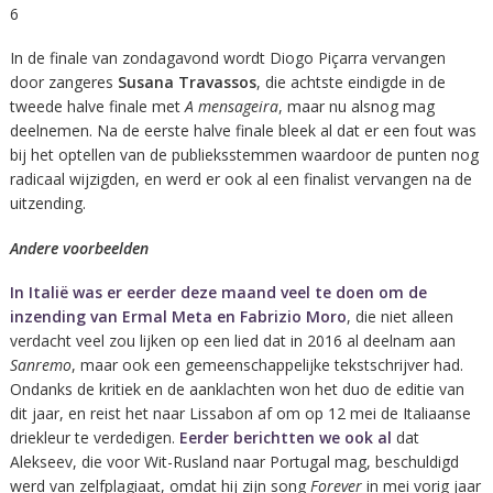
6
In de finale van zondagavond wordt Diogo Piçarra vervangen
door zangeres
Susana Travassos
, die achtste eindigde in de
tweede halve finale met
A mensageira
, maar nu alsnog mag
deelnemen. Na de eerste halve finale bleek al dat er een fout was
bij het optellen van de publieksstemmen waardoor de punten nog
radicaal wijzigden, en werd er ook al een finalist vervangen na de
uitzending.
Andere voorbeelden
In Italië was er eerder deze maand veel te doen om de
inzending van Ermal Meta en Fabrizio Moro
, die niet alleen
verdacht veel zou lijken op een lied dat in 2016 al deelnam aan
Sanremo
, maar ook een gemeenschappelijke tekstschrijver had.
Ondanks de kritiek en de aanklachten won het duo de editie van
dit jaar, en reist het naar Lissabon af om op 12 mei de Italiaanse
driekleur te verdedigen.
Eerder berichtten we ook al
dat
Alekseev, die voor Wit-Rusland naar Portugal mag, beschuldigd
werd van zelfplagiaat, omdat hij zijn song
Forever
in mei vorig jaar