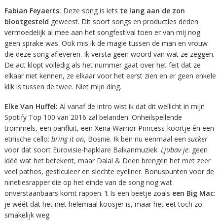
Fabian Feyaerts:
Deze song is iets
te lang aan de zon
blootgesteld
geweest. Dit soort songs en producties deden
vermoedelijk al mee aan het songfestival toen er van mij nog
geen sprake was. Ook mis ik de magie tussen de man en vrouw
die deze song afleveren. Ik versta geen woord van wat ze zeggen.
De act klopt volledig als het nummer gaat over het feit dat ze
elkaar niet kennen, ze elkaar voor het eerst zien en er geen enkele
klik is tussen de twee. Niet mijn ding.
Elke Van Huffel:
Al vanaf de intro wist ik dat dit wellicht in mijn
Spotify Top 100 van 2016 zal belanden. Onheilspellende
trommels, een panfluit, een Xena Warrior Princess-koortje én een
etnische cello:
bring it on
, Bosnië. Ik ben nu eenmaal een
sucker
voor dat soort Eurovisie-hapklare Balkanmuziek.
Ljubav je
: geen
idéé wat het betekent, maar Dalal & Deen brengen het met zeer
veel pathos, gesticuleer en slechte eyeliner. Bonuspunten voor de
ninetiesrapper die op het einde van de song nog wat
onverstaanbaars komt rappen. ’t Is een beetje zoals
een Big Mac
:
je wéét dat het niet helemaal koosjer is, maar het eet toch zo
smakelijk weg.