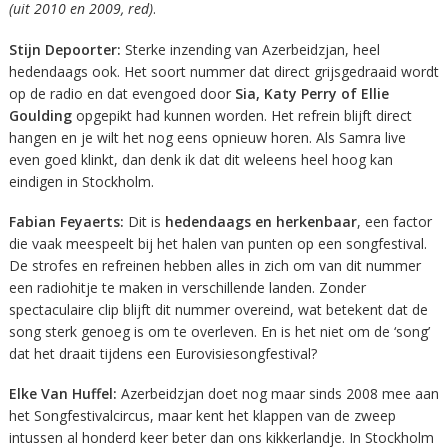
(uit 2010 en 2009, red)
.
Stijn Depoorter:
Sterke inzending van Azerbeidzjan, heel
hedendaags ook. Het soort nummer dat direct grijsgedraaid wordt
op de radio en dat evengoed door
Sia, Katy Perry of Ellie
Goulding
opgepikt had kunnen worden. Het refrein blijft direct
hangen en je wilt het nog eens opnieuw horen. Als Samra live
even goed klinkt, dan denk ik dat dit weleens heel hoog kan
eindigen in Stockholm.
Fabian Feyaerts:
Dit is
hedendaags en herkenbaar
, een factor
die vaak meespeelt bij het halen van punten op een songfestival.
De strofes en refreinen hebben alles in zich om van dit nummer
een radiohitje te maken in verschillende landen. Zonder
spectaculaire clip blijft dit nummer overeind, wat betekent dat de
song sterk genoeg is om te overleven. En is het niet om de ‘song’
dat het draait tijdens een Eurovisiesongfestival?
Elke Van Huffel:
Azerbeidzjan doet nog maar sinds 2008 mee aan
het Songfestivalcircus, maar kent het klappen van de zweep
intussen al honderd keer beter dan ons kikkerlandje. In Stockholm