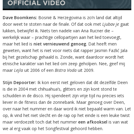
Dave Boomkens:
Bosnië & Herzegovina is zo’n land dat altijd
door weet te stoten naar de finale. Of dat ook met
Ljubav je
gaat
lukken, betwijfel ik. Niets ten nadele van Ana Rucner die –
werkelijk waar – prachtige cellopartijen aan het lied toevoegt,
maar het lied is
niet vernieuwend genoeg
. Dat heeft men
geweten, want het is niet voor niets dat rapper Jasmin Fazlić Jala
bij het gezelschap gehaald is. Zonde, want daardoor wordt het
etnische karakter van het lied om zeep geholpen. Nee, geef mij
maar
Lejla
uit 2006 of een
Bistra Voda
uit 2009.
Stijn Depoorter:
Ik kon eerst niet geloven dat dit dezelfde Deen
is die in 2004 met chihuahua’s, glitters en zijn kont stond te
schudden in de disco. Hij spendeert zijn vrije tijd nu precies iets
liever in de fitness dan de zonnebank. Maar genoeg over Deen,
over naar het nummer en daar word ik niet bepaald warm van. Let
op, ik vind het niet slecht en de rap op het einde is een leuke twist
maar verdoezelt toch dat het nummer
een afkooksel
is van wat
we al erg vaak op het Songfestival gehoord hebben.