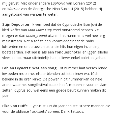
mij gerust. Met onder andere
Euphoria
van Loreen (2012)
en
Warrior
van de Georgische Nina Sublatti (2015) hebben zij
aangetoond van wanten te weten.
Stijn Depoorter:
Ik vermoed dat de Cypriotische Bon Jovi de
kledijkoffer van
Mad Max: Fury Road
ontvreemd hebben. Ze
mogen er dan
underground
uitzien, het nummer is wel heel erg
mainstream. Net alsof ze een voormiddag naar de radio
luisterden en ondertussen uit al die hits hun eigen inzending
boetseerden. Het lied is
als een fondueschotel
: er liggen allerlei
vleesjes op, maar uiteindelijk had je liever enkel balletjes gehad.
Fabian Feyaerts:
Wat een song!
Dit nummer laat verschillende
invloeden mooi met elkaar blenden tot iets nieuw wat tóch
bekend in de oren klinkt. De power in dit nummer kan de hele
arena waar het songfestival plaats heeft meteen in vuur en vlam
zetten. Cyprus zou wel eens een goede beurt kunnen maken dit
jaar.
Elke Van Huffel:
Cyprus stuurt dit jaar een stel stoere mannen die
voor de obligate ‘rocktoets’ zorgen. Denk: tattoos,