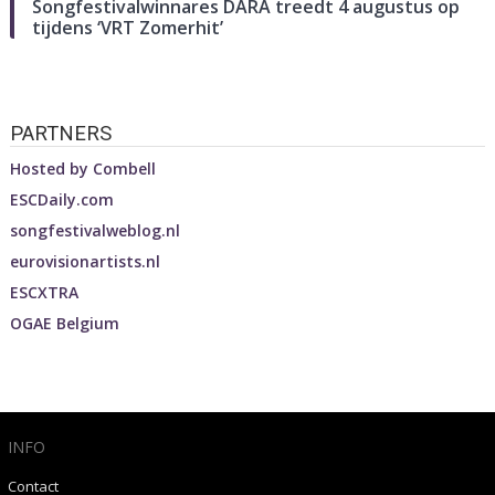
Songfestivalwinnares DARA treedt 4 augustus op
tijdens ‘VRT Zomerhit’
PARTNERS
Hosted by
Combell
ESCDaily.com
songfestivalweblog.nl
eurovisionartists.nl
ESCXTRA
OGAE Belgium
INFO
Contact