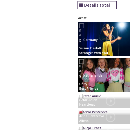
Details total
Artist
Germany
Susan Oseloff
Stronger With You
Netherlands
Unity
Best Friends
Petar Aničić
Heartbeat
Serbia
Belarus
Arina Pehtereva
Aliens