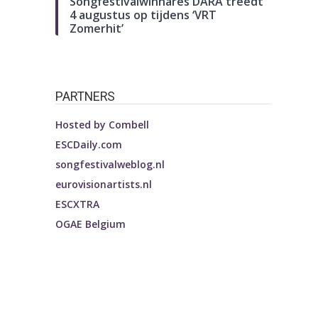
Songfestivalwinnares DARA treedt
4 augustus op tijdens ‘VRT
Zomerhit’
PARTNERS
Hosted by
Combell
ESCDaily.com
songfestivalweblog.nl
eurovisionartists.nl
ESCXTRA
OGAE Belgium