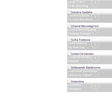
Alicja Tracz
I’ll Be Standing
Poland
Sandra Gadelia
You Are Not Alone
Georgia
Chanel Monseigneur
Chasing Sunsets
Malta
Sofia Feskova
My New Day
Russia
Soleá Fernández
Palante
Spain
Oleksandr Balabanov
Vidkryvay (Open)
Ukraine
Valentina
J’imagine
France