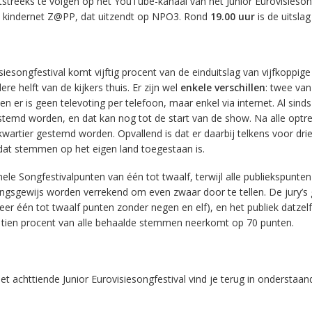
treeks te volgen op het YouTube-kanaal van het Junior Eurovisiesong
e kindernet Z@PP, dat uitzendt op NPO3. Rond
19.00 uur
is de uitsla
siesongfestival komt vijftig procent van de einduitslag van vijfkoppige 
e helft van de kijkers thuis. Er zijn wel
enkele verschillen
: twee van
en er is geen televoting per telefoon, maar enkel via internet. Al sinds
stemd worden, en dat kan nog tot de start van de show. Na alle optr
artier gestemd worden. Opvallend is dat er daarbij telkens voor dri
at stemmen op het eigen land toegestaan is.
nele Songfestivalpunten van één tot twaalf, terwijl alle publiekspunt
sgewijs worden verrekend om even zwaar door te tellen. De jury’s 
keer één tot twaalf punten zonder negen en elf), en het publiek datzel
d tien procent van alle behaalde stemmen neerkomt op 70 punten.
t achttiende Junior Eurovisiesongfestival vind je terug in onderstaan