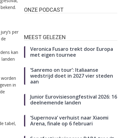
festival,
g bekend.
ONZE PODCAST
jury’s per
MEEST GELEZEN
 de
Veronica Fusaro trekt door Europa
edens kan
met eigen tournee
e landen
‘Sanremo on tour’: Italiaanse
wedstrijd doet in 2027 vier steden
en worden
aan
geven in
fde
Junior Eurovisiesongfestival 2026: 16
deelnemende landen
‘Supernova’ verhuist naar Xiaomi
Arena, finale op 6 februari
de tabel,