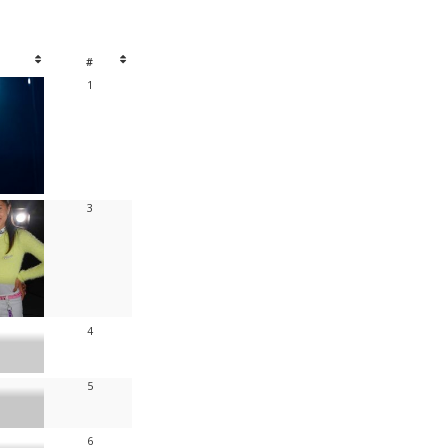
#
1
3
4
5
6