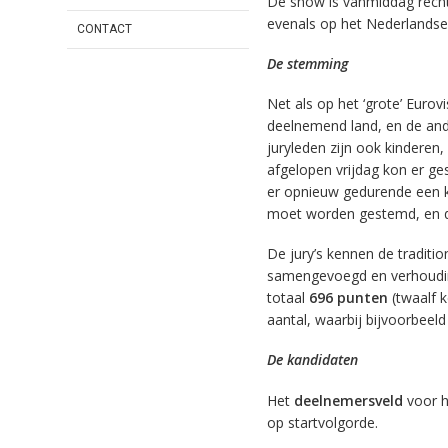
De show is vanmiddag rechts
evenals op het Nederlands
CONTACT
De stemming
Net als op het ‘grote’ Eurovi
deelnemend land, en de ander
juryleden zijn ook kinderen, 
afgelopen vrijdag kon er ge
er opnieuw gedurende een kw
moet worden gestemd, en d
De jury’s kennen de traditio
samengevoegd en verhouding
totaal
696 punten
(twaalf 
aantal, waarbij bijvoorbeel
De kandidaten
Het
deelnemersveld
voor he
op startvolgorde.