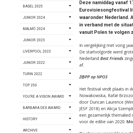
Deze namiddag vanaf 17.
BASEL 2025
Eurovisiesongfestival l
waaronder Nederland. A
JUNIOR 2024
in verband met de situa
MALMÖ 2024
vanuit Polen te volgen z
JUNIOR 2023
In vergelijking met vorig j
De startvolgorde werd grot
LIVERPOOL 2023
Nederland
Best Friends
zing
JUNIOR 2022
af.
TURIN 2022
Z@PP op NPO3
TOP 250
Het festival vindt plaats i
Nowakowska, Rafał Brzozow
YOU’RE A VISION AWARD
door Duncan Laurence (Winn
JESF 2018) en Alicja Szempl
BARBARA DEX AWARD
een gezamenlijk themalied in
HISTORY
voor de editie van 2020:
Mo
ARCHIVE