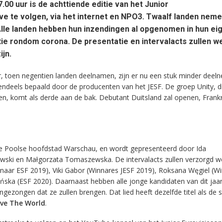
00 uur is de achttiende editie van het Junior
ive te volgen, via het internet en NPO3. Twaalf landen neme
lle landen hebben hun inzendingen al opgenomen in hun eig
tie rondom corona. De presentatie en intervalacts zullen we
ijn.
aar, toen negentien landen deelnamen, zijn er nu een stuk minder deel
endeels bepaald door de producenten van het JESF. De groep Unity, d
en, komt als derde aan de bak. Debutant Duitsland zal openen, Frankri
n de Poolse hoofdstad Warschau, en wordt gepresenteerd door Ida
ski en Małgorzata Tomaszewska. De intervalacts zullen verzorgd 
aar ESF 2019), Viki Gabor (Winnares JESF 2019), Roksana Węgiel (W
ińska (ESF 2020). Daarnaast hebben alle jonge kandidaten van dit jaa
gezongen dat ze zullen brengen. Dat lied heeft dezelfde titel als de 
ve The World
.