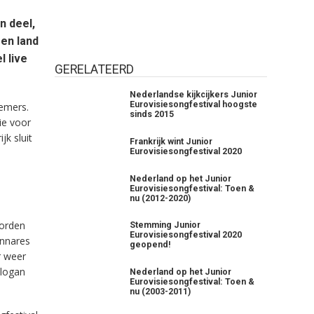
n deel,
en land
l live
GERELATEERD
Nederlandse kijkcijkers Junior
Eurovisiesongfestival hoogste
nemers.
sinds 2015
ie voor
jk sluit
Frankrijk wint Junior
Eurovisiesongfestival 2020
Nederland op het Junior
Eurovisiesongfestival: Toen &
nu (2012-2020)
worden
Stemming Junior
Eurovisiesongfestival 2020
innares
geopend!
r weer
slogan
Nederland op het Junior
Eurovisiesongfestival: Toen &
nu (2003-2011)