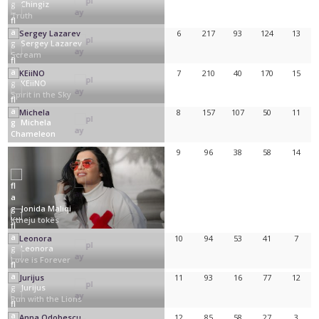
Chingiz
Truth
6
217
93
124
13
Sergey Lazarev
Scream
7
210
40
170
15
KEiiNO
Spirit in the Sky
8
157
107
50
11
Michela
Chameleon
9
96
38
58
14
Jonida Maliqi
Ktheju tokës
10
94
53
41
7
Leonora
Love is Forever
11
93
16
77
12
Jurijus
Run with the Lions
12
85
58
27
3