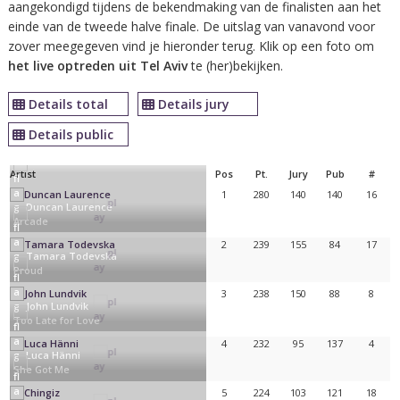
aangekondigd tijdens de bekendmaking van de finalisten aan het
einde van de tweede halve finale. De uitslag van vanavond voor
zover meegegeven vind je hieronder terug. Klik op een foto om
het live optreden uit Tel Aviv
te (her)bekijken.
Details total
Details jury
Details public
Artist
Pos
Pt.
Jury
Pub
#
1
280
140
140
16
Duncan Laurence
Arcade
2
239
155
84
17
Tamara Todevska
Proud
3
238
150
88
8
John Lundvik
Too Late for Love
4
232
95
137
4
Luca Hänni
She Got Me
5
224
103
121
18