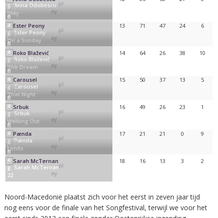
Anna Odobescu
Stay
13
71
47
24
6
Ester Peony
On a Sunday
14
64
26
38
10
Roko Blažević
The Dream
15
50
37
13
5
Carousel
That Night
16
49
26
23
1
Srbuk
Walking Out
17
21
21
0
9
Pænda
Limits
18
16
13
3
2
Sarah McTernan
22
Noord-Macedonië plaatst zich voor het eerst in zeven jaar tijd
nog eens voor de finale van het Songfestival, terwijl we voor het