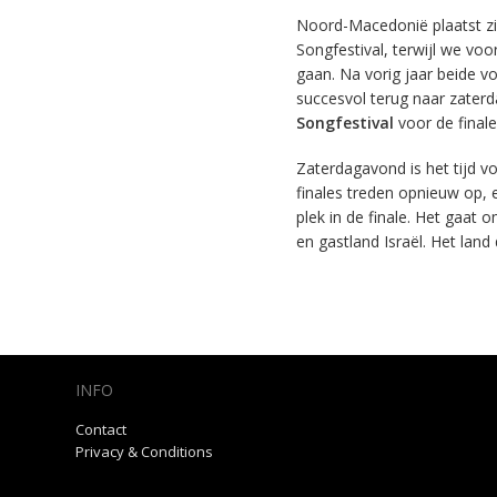
Noord-Macedonië plaatst zic
Songfestival, terwijl we vo
gaan. Na vorig jaar beide v
succesvol terug naar zater
Songfestival
voor de finale
Zaterdagavond is het tijd vo
finales treden opnieuw op, e
plek in de finale. Het gaat o
en gastland Israël. Het land
INFO
Contact
Privacy & Conditions