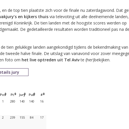
 en de top tien plaatste zich voor de finale nu zaterdagavond. Dat g
vakjury’s en kijkers thuis
via televoting uit alle deelnemende landen,
 Verenigd Koninkrijk. De tien landen met de hoogste scores werden op
dgemaakt. De gedetailleerde resultaten worden traditioneel pas na de
 de tien gelukkige landen aangekondigd tijdens de bekendmaking van
n de tweede halve finale. De uitslag van vanavond voor zover meegeg
een foto om
het live optreden uit Tel Aviv
te (her)bekijken.
etails jury
Pos
Pt.
Jury
Pub
#
1
280
140
140
16
2
239
155
84
17