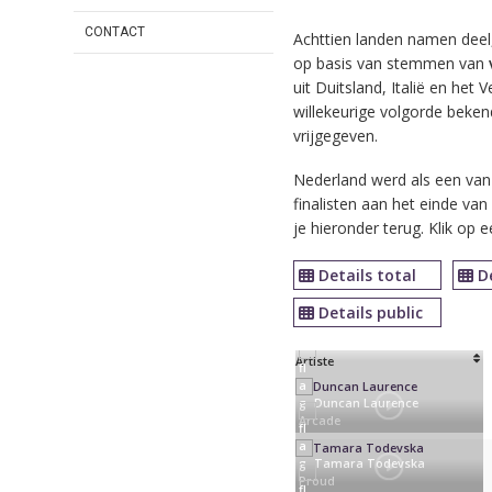
CONTACT
Achttien landen namen deel,
op basis van stemmen van
uit Duitsland, Italië en het
willekeurige volgorde beken
vrijgegeven.
Nederland werd als een van
finalisten aan het einde va
je hieronder terug. Klik op 
Details total
D
Details public
Artiste
Duncan Laurence
Arcade
Tamara Todevska
Proud