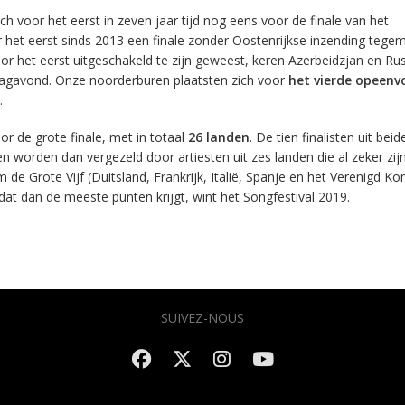
h voor het eerst in zeven jaar tijd nog eens voor de finale van het
or het eerst sinds 2013 een finale zonder Oostenrijkse inzending tege
oor het eerst uitgeschakeld te zijn geweest, keren Azerbeidzjan en Ru
dagavond. Onze noorderburen plaatsten zich voor
het vierde opeenv
.
or de grote finale, met in totaal
26 landen
. De tien finalisten uit beid
n worden dan vergezeld door artiesten uit zes landen die al zeker zij
m de Grote Vijf (Duitsland, Frankrijk, Italië, Spanje en het Verenigd Kon
 dat dan de meeste punten krijgt, wint het Songfestival 2019.
SUIVEZ-NOUS