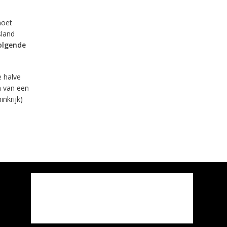
moet
sland
olgende
e halve
n van een
inkrijk)