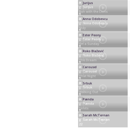
Jurijus
Run with the Lions
Anna Odobescu
Stay
Ester Peony
On a Sunday
Roko Blažević
The Dream
Carousel
That Night
Srbuk
Walking Out
Pænda
Limits
Sarah McTernan
22