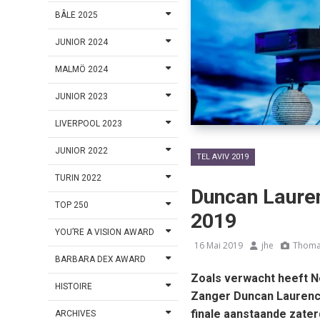
BÂLE 2025
JUNIOR 2024
MALMÖ 2024
JUNIOR 2023
LIVERPOOL 2023
JUNIOR 2022
TEL AVIV 2019
TURIN 2022
Duncan Lauren
TOP 250
2019
YOU’RE A VISION AWARD
16 Mai 2019
jhe
Thoma
BARBARA DEX AWARD
Zoals verwacht heeft Ne
HISTOIRE
Zanger Duncan Laurence
finale aanstaande zater
ARCHIVES