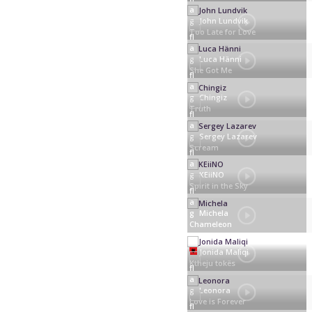
John Lundvik
Too Late for Love
Luca Hänni
She Got Me
Chingiz
Truth
Sergey Lazarev
Scream
KEiiNO
Spirit in the Sky
Michela
Chameleon
Jonida Maliqi
Ktheju tokës
Leonora
Love is Forever