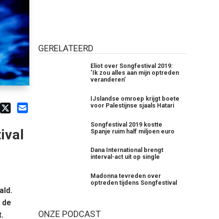
GERELATEERD
Eliot over Songfestival 2019:
‘Ik zou alles aan mijn optreden
veranderen’
IJslandse omroep krijgt boete
voor Palestijnse sjaals Hatari
Songfestival 2019 kostte
ival
Spanje ruim half miljoen euro
Dana International brengt
interval-act uit op single
Madonna tevreden over
optreden tijdens Songfestival
ald.
 de
ONZE PODCAST
.