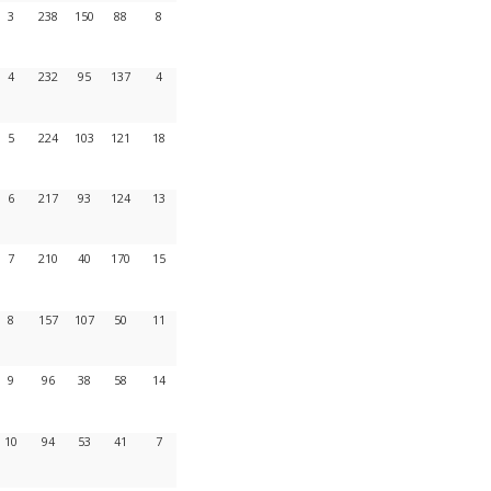
3
238
150
88
8
4
232
95
137
4
5
224
103
121
18
6
217
93
124
13
7
210
40
170
15
8
157
107
50
11
9
96
38
58
14
10
94
53
41
7