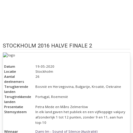
STOCKHOLM 2016 HALVE FINALE 2
Datum
19-05-2020
Locatie
Stockholm
Aantal
26
deelnemers
Terugkerende
Bosnië en Herzegovina, Bulgarije, Kroatië, Oekraïne
landen
Terugtrekkende
Portugal, Roemenië
landen
Presentatie
Petra Mede en Måns Zelmerlöw
Stemsysteem
In elk land gaven het publiek en een vijfkoppige vakjury
afzonderlijk 1 tot 12 punten, zonder 9 en 11, aan hun
top-10
Winnaar
Dami Im - Sound of Silence (Australië)