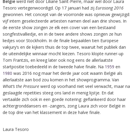
België
werd niet door Liliane Saint-Pierre, maar wel door Laura
Tesoro vertegenwoordigd. Op 17 januari had zij
Eurosong 2016
gewonnen. Het concept van de voorronde was opnieuw gewijzigd:
vijf intern geselecteerde artiesten namen deel aan drie shows. In
de eerste show zongen ze elk een cover van een bestaand
songfestivalliedje, en in de twee andere shows zongen ze hun
liedjes voor Stockholm. In de finale bepaalden tien Europese
vakjury’s en de kijkers thuis de top twee, waaruit het publiek dan
de uiteindelijke winnaar mocht kiezen. Tesoro klopte runner-up
Tom Frantzis, en kreeg later ook nog eens de allerlaatste
startpositie toebedeeld in de tweede halve finale. Na
1959
en
1980
was 2016 nog maar het derde jaar ooit waarin België als
allerlaatste aan bod zou komen in het showprogramma. Van
What’s the Pressure
werd op voorhand niet veel verwacht, maar na
geslaagde repetities steeg ons land in menig lijstje. En dat
vertaalde zich ook in een goede notering: geflankeerd door haar
achtergronddansers en -zangers, zong Laura zich voor België in
de top drie van het klassement in deze halve finale.
Laura Tesoro