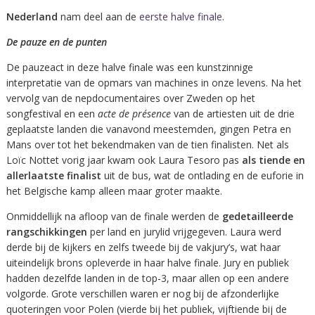
Nederland
nam deel aan de
eerste halve finale
.
De pauze en de punten
De pauzeact in deze halve finale was een kunstzinnige
interpretatie van de opmars van machines in onze levens. Na het
vervolg van de nepdocumentaires over Zweden op het
songfestival en een
acte de présence
van de artiesten uit de drie
geplaatste landen die vanavond meestemden, gingen Petra en
Mans over tot het bekendmaken van de tien finalisten. Net als
Loïc Nottet vorig jaar kwam ook Laura Tesoro pas
als tiende en
allerlaatste finalist
uit de bus, wat de ontlading en de euforie in
het Belgische kamp alleen maar groter maakte.
Onmiddellijk na afloop van de finale werden de
gedetailleerde
rangschikkingen
per land en jurylid vrijgegeven. Laura werd
derde bij de kijkers en zelfs tweede bij de vakjury’s, wat haar
uiteindelijk brons opleverde in haar halve finale. Jury en publiek
hadden dezelfde landen in de top-3, maar allen op een andere
volgorde. Grote verschillen waren er nog bij de afzonderlijke
quoteringen voor Polen (vierde bij het publiek, vijftiende bij de