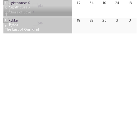
17
34
10
24
13
Lighthouse X
Soldiers of Love
18
28
25
3
3
Rykka
The Last of Our Kind