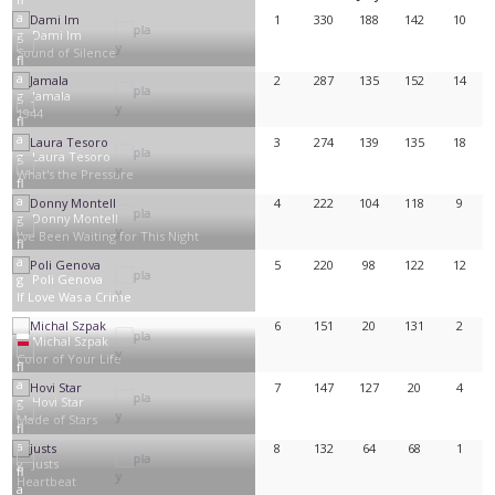
1
330
188
142
10
Dami Im
Sound of Silence
2
287
135
152
14
Jamala
1944
3
274
139
135
18
Laura Tesoro
What's the Pressure
4
222
104
118
9
Donny Montell
I've Been Waiting for This Night
5
220
98
122
12
Poli Genova
If Love Was a Crime
6
151
20
131
2
Michal Szpak
Color of Your Life
7
147
127
20
4
Hovi Star
Made of Stars
8
132
64
68
1
Justs
Heartbeat