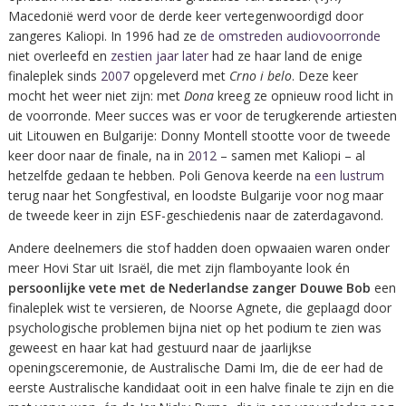
Macedonië werd voor de derde keer vertegenwoordigd door
zangeres Kaliopi. In 1996 had ze
de omstreden audiovoorronde
niet overleefd en
zestien jaar later
had ze haar land de enige
finaleplek sinds
2007
opgeleverd met
Crno i belo
. Deze keer
mocht het weer niet zijn: met
Dona
kreeg ze opnieuw rood licht in
de voorronde. Meer succes was er voor de terugkerende artiesten
uit Litouwen en Bulgarije: Donny Montell stootte voor de tweede
keer door naar de finale, na in
2012
– samen met Kaliopi – al
hetzelfde gedaan te hebben. Poli Genova keerde na
een lustrum
terug naar het Songfestival, en loodste Bulgarije voor nog maar
de tweede keer in zijn ESF-geschiedenis naar de zaterdagavond.
Andere deelnemers die stof hadden doen opwaaien waren onder
meer Hovi Star uit Israël, die met zijn flamboyante look én
persoonlijke vete met de Nederlandse zanger Douwe Bob
een
finaleplek wist te versieren, de Noorse Agnete, die geplaagd door
psychologische problemen bijna niet op het podium te zien was
geweest en haar kat had gestuurd naar de jaarlijkse
openingsceremonie, de Australische Dami Im, die de eer had de
eerste Australische kandidaat ooit in een halve finale te zijn en die