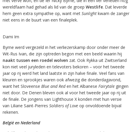
met verve won, én de Ier Nicky Byrne, die in een ver verleden nog
wereldfaam had gehad als lid van de groep
Westlife
. Dat leverde
hem geen extra sympathie op, want met
Sunlight
kwam de zanger
niet eens in de buurt van een finaleplek.
Dami Im
Byrne werd vergezeld in het verliezerskamp door onder meer de
Wit-Rus Ivan, die zijn optreden begon met een beeld waarin hij
naakt tussen een roedel wolven
zat. Ook Rykka uit Zwitserland
kon niet veel juryleden en televoters bekoren – voor het tweede
jaar op rij werd het land laatste in zijn halve finale. Veel fans van
kleuren en sprookjes waren ook afwezig die donderdagavond,
want het Sloveense
Blue and Red
en het Albanese
Fairytale
gingen
niet door. De Denen bleven ook al voor het tweede jaar op rij uit
de finale. De jongens van Lighthouse X konden met hun versie
van Liliane Saint-Pierres
Soldiers of Love
op onvoldoende bijval
rekenen.
België en Nederland