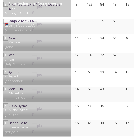
Nika Kocharov & Young Georgian
9
123
84
49
16
Lolitaz
Midnight Gold
10
105
55
50
6
Sanja Vucic ZAA
Goodbye (Shelter)
11
88
34
54
8
Kaliopi
Dona
12
84
32
52
5
Ivan
Help You Fly
13
63
29
34
15
Agnete
Icebreaker
14
57
49
8
11
ManuElla
Blue and Red
15
46
15
31
7
Nicky Byrne
Sunlight
16
45
10
35
17
Eneda Taifa
Fairytale