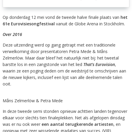
Op donderdag 12 mei vond de tweede halve finale plaats van
het
61e Eurovisiesongfestival
vanuit de Globe Arena in Stockholm.
Over 2016
Deze uitzending werd op gang getrapt met een traditionele
verwelkoming door presentatoren Petra Mede & Måns
Zelmerlöw. Maar daar bleef het natuurlijk niet bij: het tweetal
barstte los in een zangstonde van het lied
That’s Eurovision
,
waarin ze een poging deden om de wedstrijd te omschrijven aan
de nieuwe kijkers, inclusief een lijst van alle deelnemende talen
ooit.
Måns Zelmerlöw & Petra Mede
In deze tweede semi stonden opnieuw achttien landen tegenover
elkaar voor slechts tien finaleplekken. Net als afgelopen dinsdag
was er nu ook weer
een aantal terugkerende artiesten
, en
opnieuw met zeer wisselende gradaties van succes. (VJR)