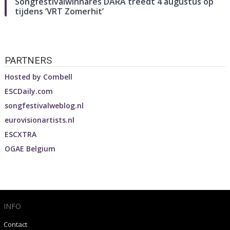
Songfestivalwinnares DARA treedt 4 augustus op
tijdens ‘VRT Zomerhit’
PARTNERS
Hosted by
Combell
ESCDaily.com
songfestivalweblog.nl
eurovisionartists.nl
ESCXTRA
OGAE Belgium
INFO
Contact