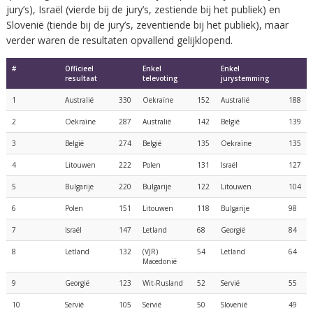
jury’s), Israël (vierde bij de jury’s, zestiende bij het publiek) en
Slovenië (tiende bij de jury’s, zeventiende bij het publiek), maar
verder waren de resultaten opvallend gelijklopend.
#
Officieel
Enkel
Enkel
resultaat
televoting
jurystemming
1
Australië
330
Oekraïne
152
Australië
188
2
Oekraïne
287
Australië
142
België
139
3
België
274
België
135
Oekraïne
135
4
Litouwen
222
Polen
131
Israël
127
5
Bulgarije
220
Bulgarije
122
Litouwen
104
6
Polen
151
Litouwen
118
Bulgarije
98
7
Israël
147
Letland
68
Georgië
84
8
Letland
132
(VJR)
54
Letland
64
Macedonië
9
Georgië
123
Wit-Rusland
52
Servië
55
10
Servië
105
Servië
50
Slovenië
49