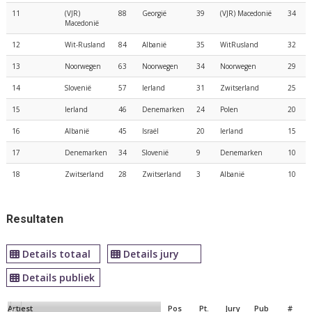
11
(VJR)
88
Georgië
39
(VJR) Macedonië
34
Macedonië
12
Wit-Rusland
84
Albanië
35
WitRusland
32
13
Noorwegen
63
Noorwegen
34
Noorwegen
29
14
Slovenië
57
Ierland
31
Zwitserland
25
15
Ierland
46
Denemarken
24
Polen
20
16
Albanië
45
Israël
20
Ierland
15
17
Denemarken
34
Slovenië
9
Denemarken
10
18
Zwitserland
28
Zwitserland
3
Albanië
10
Resultaten
Details totaal
Details jury
Details publiek
Artiest
Pos
Pt.
Jury
Pub
#