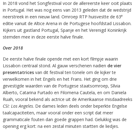
In 2018 vond het Songfestival voor de allereerste keer ooit plaats
in Portugal. Het was nog eens van 2013 geleden dat de wedstrijd
e
neerstreek in een nieuw land. Omroep RTP huisvestte de 63
editie vanuit de Altice Arena in de Portugese hoofdstad Lissabon.
Kijkers uit gastland Portugal, Spanje en het Verenigd Koninkrijk
stemden mee in deze eerste halve finale.
Over 2018
De eerste halve finale opende met een kort filmpje waarin
Lissabon centraal stond. Al gauw verschenen nadien
de vier
presentatrices
van dit festival ten tonele om de kijker te
verwelkomen in het Engels en het Frans. Het ging om drie
gevestigde waarden van de Portugese staatsomroep, Sìlvia
Alberto, Catarina Furtado en Filomena Cautela, en om Daniela
Ruah, vooral bekend als actrice uit de Amerikaanse misdaadreeks
CSI: Los Angeles
. De dames leden deels onder beperkte Engelse
taalcapaciteiten, maar vooral onder een script dat meer
grammaticale fouten dan goede grappen had. Gelukkig was de
opening erg kort: na een zestal minuten startten de liedjes.