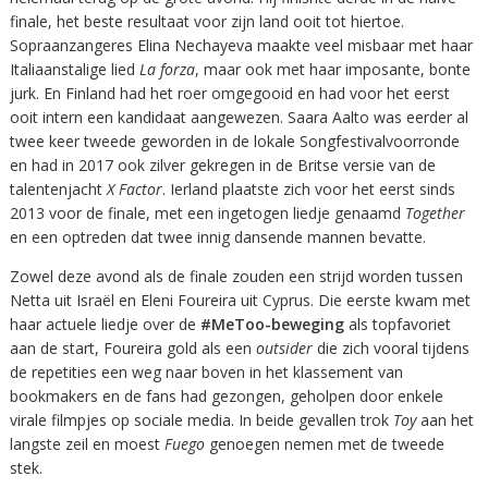
finale, het beste resultaat voor zijn land ooit tot hiertoe.
Sopraanzangeres Elina Nechayeva maakte veel misbaar met haar
Italiaanstalige lied
La forza
, maar ook met haar imposante, bonte
jurk. En Finland had het roer omgegooid en had voor het eerst
ooit intern een kandidaat aangewezen. Saara Aalto was eerder al
twee keer tweede geworden in de lokale Songfestivalvoorronde
en had in 2017 ook zilver gekregen in de Britse versie van de
talentenjacht
X Factor
. Ierland plaatste zich voor het eerst sinds
2013 voor de finale, met een ingetogen liedje genaamd
Together
en een optreden dat twee innig dansende mannen bevatte.
Zowel deze avond als de finale zouden een strijd worden tussen
Netta uit Israël en Eleni Foureira uit Cyprus. Die eerste kwam met
haar actuele liedje over de
#MeToo-beweging
als topfavoriet
aan de start, Foureira gold als een
outsider
die zich vooral tijdens
de repetities een weg naar boven in het klassement van
bookmakers en de fans had gezongen, geholpen door enkele
virale filmpjes op sociale media. In beide gevallen trok
Toy
aan het
langste zeil en moest
Fuego
genoegen nemen met de tweede
stek.