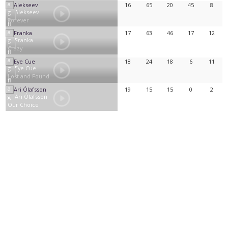
16
65
20
45
8
Alekseev
Forever
17
63
46
17
12
Franka
Crazy
18
24
18
6
11
Eye Cue
Lost and Found
19
15
15
0
2
Ari Ólafsson
Our Choice