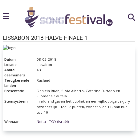
LISSABON 2018 HALVE FINALE 1
Datum
08-05-2018
Locatie
Lissabon
Aantal
43
deelnemers
Terugkerende
Rusland
landen
Presentatie
Daniela Ruah, Sílvia Alberto, Catarina Furtado en
Filomena Cautela
Stemsysteem
In elk land gaven het publiek en een vijfkoppige vakjury
afzonderlijk 1 tot 12 punten, zonder 9 en 11, aan hun
top-10
Winnaar
Netta - TOY (Israël)