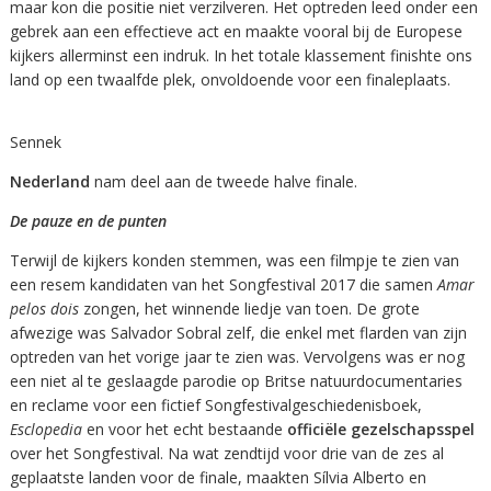
maar kon die positie niet verzilveren. Het optreden leed onder een
gebrek aan een effectieve act en maakte vooral bij de Europese
kijkers allerminst een indruk. In het totale klassement finishte ons
land op een twaalfde plek, onvoldoende voor een finaleplaats.
Sennek
Nederland
nam deel aan de tweede halve finale.
De pauze en de punten
Terwijl de kijkers konden stemmen, was een filmpje te zien van
een resem kandidaten van het Songfestival 2017 die samen
Amar
pelos dois
zongen, het winnende liedje van toen. De grote
afwezige was Salvador Sobral zelf, die enkel met flarden van zijn
optreden van het vorige jaar te zien was. Vervolgens was er nog
een niet al te geslaagde parodie op Britse natuurdocumentaries
en reclame voor een fictief Songfestivalgeschiedenisboek,
Esclopedia
en voor het echt bestaande
officiële gezelschapsspel
over het Songfestival. Na wat zendtijd voor drie van de zes al
geplaatste landen voor de finale, maakten Sílvia Alberto en