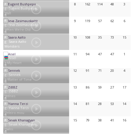
8
162
114
48
3
Eugent Bushpepa
Mall
9
119
57
62
6
Ieva Zasimauskaitė
When We're Old
10
108
35
73
15
Saara Aalto
Monsters
11
94
47
47
1
Aisel
X My Heart
12
91
71
20
4
Sennek
A Matter of Time
13
86
59
27
17
ZiBBZ
Stones
14
81
28
53
14
Yianna Terzi
Oneiro mou
15
79
38
41
16
Sevak Khanagyan
Qami