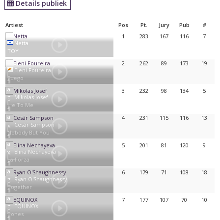
Details publiek
Artiest
Pos
Pt.
Jury
Pub
#
1
283
167
116
7
Netta
TOY
2
262
89
173
19
Eleni Foureira
Fuego
3
232
98
134
5
Mikolas Josef
Lie To Me
4
231
115
116
13
Cesár Sampson
Nobody But You
5
201
81
120
9
Elina Nechayeva
La Forza
6
179
71
108
18
Ryan O'Shaughnessy
Together
7
177
107
70
10
EQUINOX
Bones