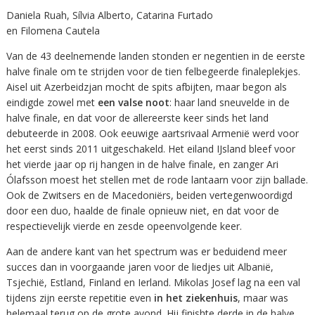
Daniela Ruah, Sílvia Alberto, Catarina Furtado
en Filomena Cautela
Van de 43 deelnemende landen stonden er negentien in de eerste
halve finale om te strijden voor de tien felbegeerde finaleplekjes.
Aisel uit Azerbeidzjan mocht de spits afbijten, maar begon als
eindigde zowel met
een valse noot
: haar land sneuvelde in de
halve finale, en dat voor de allereerste keer sinds het land
debuteerde in 2008. Ook eeuwige aartsrivaal Armenië werd voor
het eerst sinds 2011 uitgeschakeld. Het eiland IJsland bleef voor
het vierde jaar op rij hangen in de halve finale, en zanger Ari
Ólafsson moest het stellen met de rode lantaarn voor zijn ballade.
Ook de Zwitsers en de Macedoniërs, beiden vertegenwoordigd
door een duo, haalde de finale opnieuw niet, en dat voor de
respectievelijk vierde en zesde opeenvolgende keer.
Aan de andere kant van het spectrum was er beduidend meer
succes dan in voorgaande jaren voor de liedjes uit Albanië,
Tsjechië, Estland, Finland en Ierland. Mikolas Josef lag na een val
tijdens zijn eerste repetitie even
in het ziekenhuis
, maar was
helemaal terug op de grote avond. Hij finishte derde in de halve