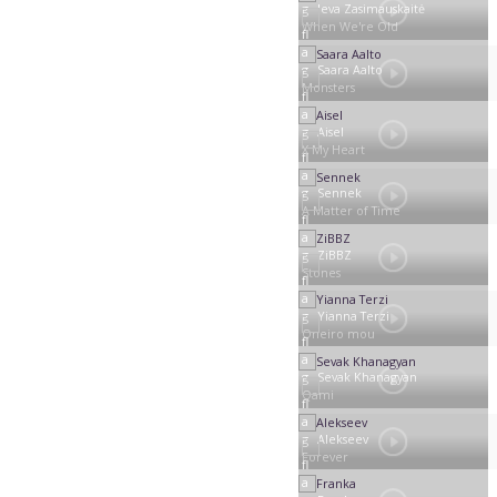
Ieva Zasimauskaitė
When We're Old
Saara Aalto
Monsters
Aisel
X My Heart
Sennek
A Matter of Time
ZiBBZ
Stones
Yianna Terzi
Oneiro mou
Sevak Khanagyan
Qami
Alekseev
Forever