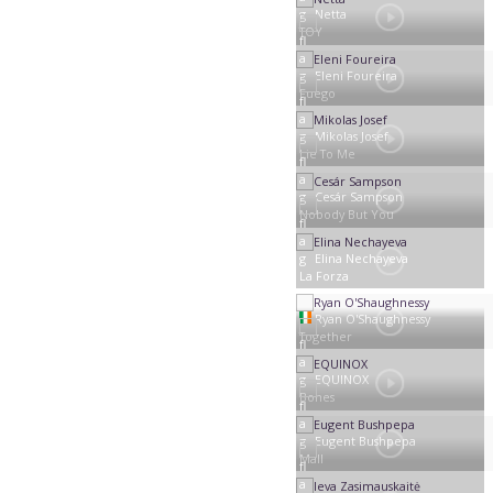
Netta
TOY
Eleni Foureira
Fuego
Mikolas Josef
Lie To Me
Cesár Sampson
Nobody But You
Elina Nechayeva
La Forza
Ryan O'Shaughnessy
Together
EQUINOX
Bones
Eugent Bushpepa
Mall