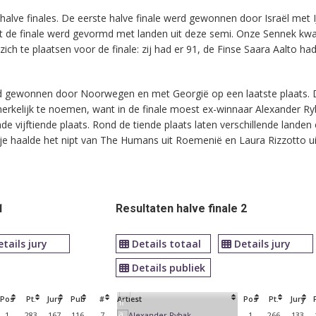
 halve finales. De eerste halve finale werd gewonnen door Israël met I
uit de finale werd gevormd met landen uit deze semi. Onze Sennek k
zich te plaatsen voor de finale: zij had er 91, de Finse Saara Aalto ha
rd gewonnen door Noorwegen en met Georgië op een laatste plaats. 
rkelijk te noemen, want in de finale moest ex-winnaar Alexander Ry
nde vijftiende plaats. Rond de tiende plaats laten verschillende landen 
je haalde het nipt van The Humans uit Roemenië en Laura Rizzotto ui
1
Resultaten halve finale 2
etails jury
Details totaal
Details jury
Details publiek
Pos
Pt.
Jury
Pub
#
Artiest
Pos
Pt.
Jury
1
283
167
116
7
1
266
133