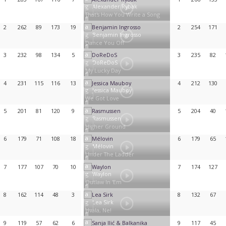
Alexander Rybak
That's How You Write a Song
2
262
89
173
19
2
254
171
Benjamin Ingrosso
Dance You Off
3
232
98
134
5
3
235
82
DoReDoS
My Lucky Day
4
231
115
116
13
4
212
130
Jessica Mauboy
We Got Love
5
201
81
120
9
5
204
40
Rasmussen
Higher Ground
6
179
71
108
18
6
179
65
Mélovin
Under The Ladder
7
177
107
70
10
7
174
127
Waylon
Outlaw In 'Em
8
162
114
48
3
8
132
67
Lea Sirk
Hvala, Ne!
9
119
57
62
6
9
117
45