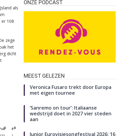
ONZE PODCAST
Jsland als
wam
d er 108
De zege
bak het
erg dicht
t
MEEST GELEZEN
Veronica Fusaro trekt door Europa
met eigen tournee
‘Sanremo on tour’: Italiaanse
wedstrijd doet in 2027 vier steden
aan
Pub
#
Junior Eurovisiesongfestival 2026: 16
133
1