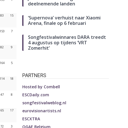
deelnemende landen
83
15
‘Supernova’ verhuist naar Xiaomi
Arena, finale op 6 februari
153
7
Songfestivalwinnares DARA treedt
4 augustus op tijdens ‘VRT
Zomerhit’
82
9
164
5
PARTNERS
114
18
Hosted by
Combell
ESCDaily.com
47
8
songfestivalweblog.nl
eurovisionartists.nl
65
17
ESCXTRA
OGAE Belgium
72
3