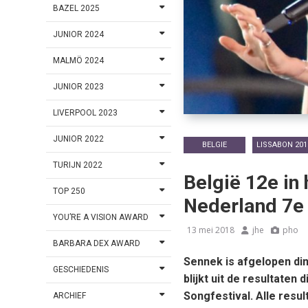
BAZEL 2025
JUNIOR 2024
MALMÖ 2024
JUNIOR 2023
LIVERPOOL 2023
JUNIOR 2022
BELGIE
LISSABON 201
TURIJN 2022
België 12e in 
TOP 250
Nederland 7e
YOU’RE A VISION AWARD
13 mei 2018
jhe
pho
BARBARA DEX AWARD
Sennek is afgelopen din
GESCHIEDENIS
blijkt uit de resultate
Songfestival. Alle resul
ARCHIEF