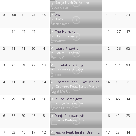
Sanja Ilić & Balkanika
Nova deca
10
108
35
73
15
10
111
23
AWS
Viszlát nyár
11
94
47
47
1
11
107
67
The Humans
Goodbye
12
91
71
20
4
12
106
92
Laura Rizzotto
Funny Girl
13
86
59
27
17
13
101
93
Christabelle Borg
Taboo
14
81
28
53
14
14
81
21
Gromee Feat. Lukas Meijer
Light Me Up
15
79
38
41
16
15
65
14
Yuliya Samoylova
I Won't Break
16
65
20
45
8
16
40
23
Vanja Radovanović
Inje
17
63
46
17
12
17
28
14